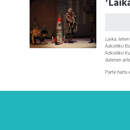
'Laik
Laika, lehen
Azkoitiko Ba
Azkoitiko Kul
dutenen art
Parte hartu 