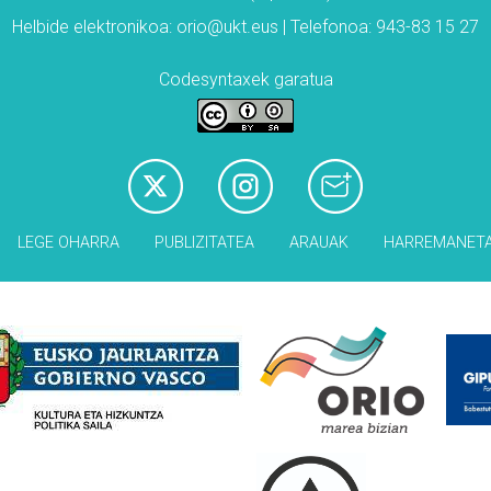
Helbide elektronikoa: orio@ukt.eus | Telefonoa: 943-83 15 27
Codesyntaxek garatua
LEGE OHARRA
PUBLIZITATEA
ARAUAK
HARREMANET
Babesleak