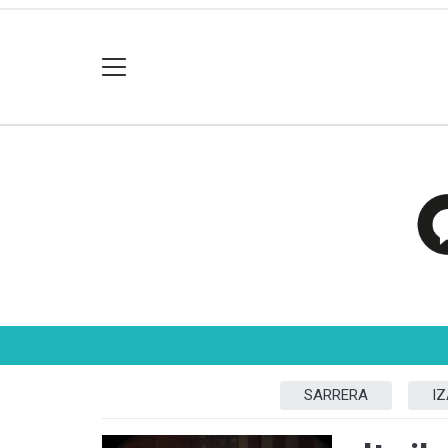
SARRERA
I