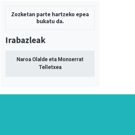
Zozketan parte hartzeko epea
bukatu da.
Irabazleak
Naroa Olalde eta Monserrat
Telletxea