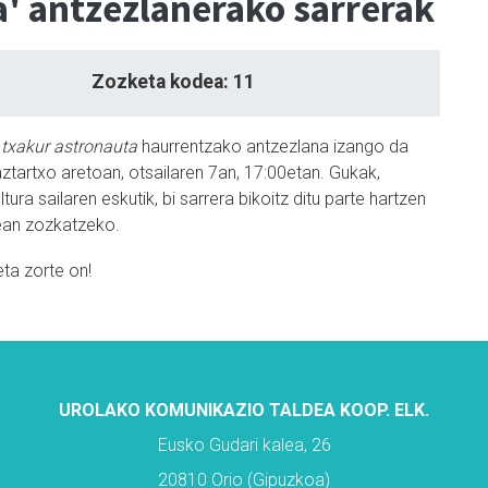
a' antzezlanerako sarrerak
Zozketa kodea: 11
 txakur astronauta
haurrentzako antzezlana izango da
ztartxo aretoan, otsailaren 7an, 17:00etan. Gukak,
tura sailaren eskutik, bi sarrera bikoitz ditu parte hartzen
ean zozkatzeko.
eta zorte on!
UROLAKO KOMUNIKAZIO TALDEA KOOP. ELK.
Eusko Gudari kalea, 26
20810 Orio (Gipuzkoa)