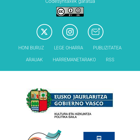
Codesyntaxek garatua
HONI BURUZ
LEGE OHARRA
PUBLIZITATEA
ARAUAK
HARREMANETARAKO
RSS
Babesleak