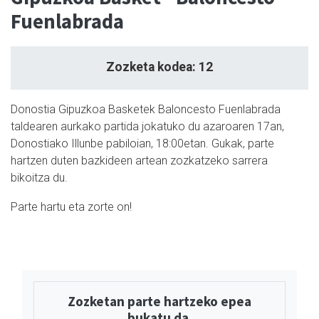
Fuenlabrada
Zozketa kodea: 12
Donostia Gipuzkoa Basketek Baloncesto Fuenlabrada
taldearen aurkako partida jokatuko du azaroaren 17an,
Donostiako Illunbe pabiloian, 18:00etan. Gukak, parte
hartzen duten bazkideen artean zozkatzeko sarrera
bikoitza du.
Parte hartu eta zorte on!
Zozketan parte hartzeko epea
bukatu da.