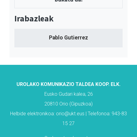
Irabazleak
Pablo Gutierrez
UROLAKO KOMUNIKAZIO TALDEA KOOP. ELK.
Eusko Gudari kalea, 26
20810 Orio (Gipuzkoa)
Helbide elektronikoa: orio@ukt.eus | Telefonoa: 943-83
15 27