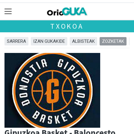
TXOKOA
SARRERA
IZAN GUKAKIDE
ALBISTEAK
ZOZKETAK
Gipuzkoa Basket - Baloncesto