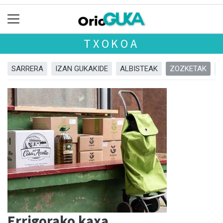
TXOKOA
SARRERA
IZAN GUKAKIDE
ALBISTEAK
ZOZKETAK
Errigorako kaxa