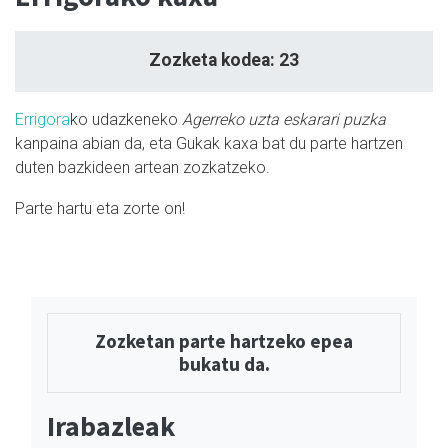
Zozketa kodea: 23
Errigora
ko udazkeneko
Agerreko uzta eskarari puzka
kanpaina abian da, eta Gukak kaxa bat du parte hartzen
duten bazkideen artean zozkatzeko.
Parte hartu eta zorte on!
Zozketan parte hartzeko epea
bukatu da.
Irabazleak