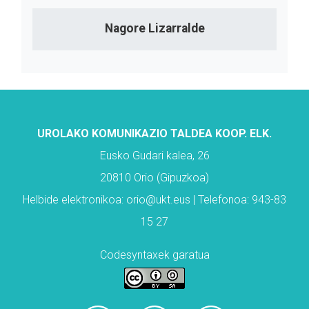
Nagore Lizarralde
UROLAKO KOMUNIKAZIO TALDEA KOOP. ELK.
Eusko Gudari kalea, 26
20810 Orio (Gipuzkoa)
Helbide elektronikoa: orio@ukt.eus | Telefonoa: 943-83
15 27
Codesyntaxek garatua