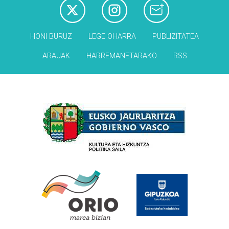
HONI BURUZ
LEGE OHARRA
PUBLIZITATEA
ARAUAK
HARREMANETARAKO
RSS
Babesleak