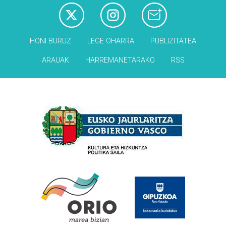
HONI BURUZ
LEGE OHARRA
PUBLIZITATEA
ARAUAK
HARREMANETARAKO
RSS
Babesleak