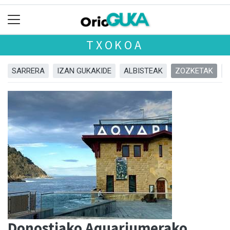
TXOKOA
SARRERA
IZAN GUKAKIDE
ALBISTEAK
ZOZKETAK
Donostiako Aquariumerako