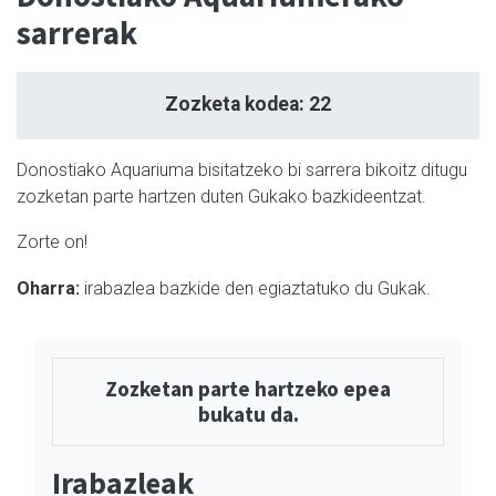
sarrerak
Zozketa kodea: 22
Donostiako Aquariuma bisitatzeko bi sarrera bikoitz ditugu
zozketan parte hartzen duten Gukako bazkideentzat.
Zorte on!
Oharra:
irabazlea bazkide den egiaztatuko du Gukak.
Zozketan parte hartzeko epea
bukatu da.
Irabazleak