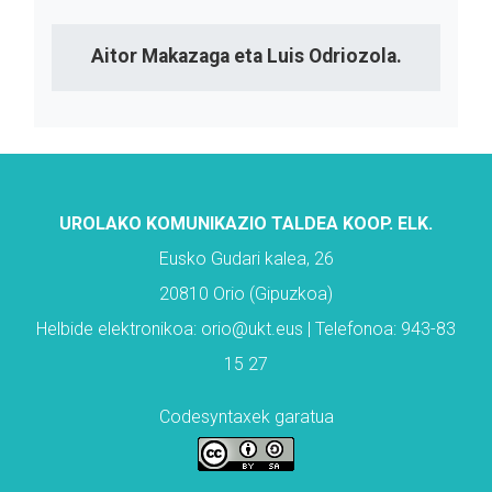
Aitor Makazaga eta Luis Odriozola.
UROLAKO KOMUNIKAZIO TALDEA KOOP. ELK.
Eusko Gudari kalea, 26
20810 Orio (Gipuzkoa)
Helbide elektronikoa: orio@ukt.eus | Telefonoa: 943-83
15 27
Codesyntaxek garatua