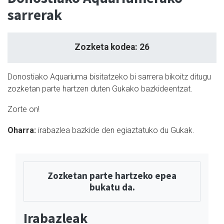
sarrerak
Zozketa kodea: 26
Donostiako Aquariuma bisitatzeko bi sarrera bikoitz ditugu
zozketan parte hartzen duten Gukako bazkideentzat.
Zorte on!
Oharra:
irabazlea bazkide den egiaztatuko du Gukak.
Zozketan parte hartzeko epea
bukatu da.
Irabazleak