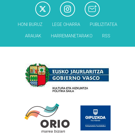
HONI BURUZ
LEGE OHARRA
PUBLIZITATEA
ARAUAK
HARREMANETARAKO
RSS
Babesleak