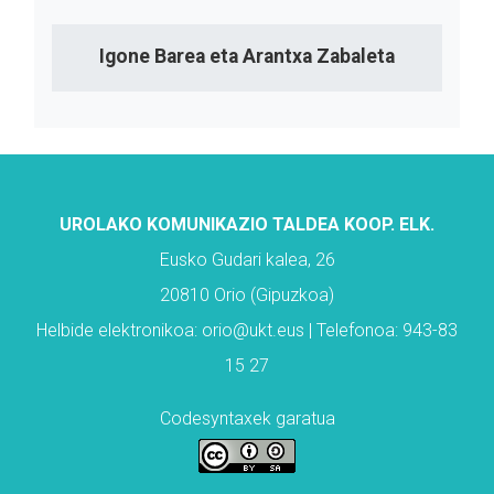
Igone Barea eta Arantxa Zabaleta
UROLAKO KOMUNIKAZIO TALDEA KOOP. ELK.
Eusko Gudari kalea, 26
20810 Orio (Gipuzkoa)
Helbide elektronikoa: orio@ukt.eus | Telefonoa: 943-83
15 27
Codesyntaxek garatua