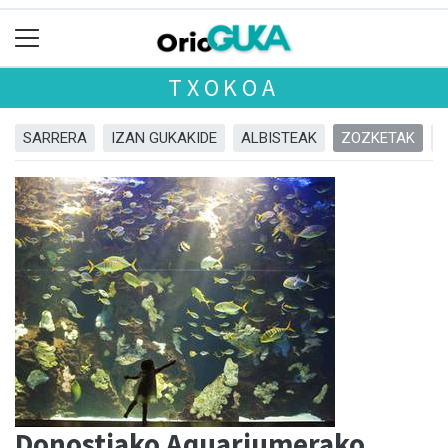
TXOKOA
SARRERA
IZAN GUKAKIDE
ALBISTEAK
ZOZKETAK
Donostiako Aquariumerako