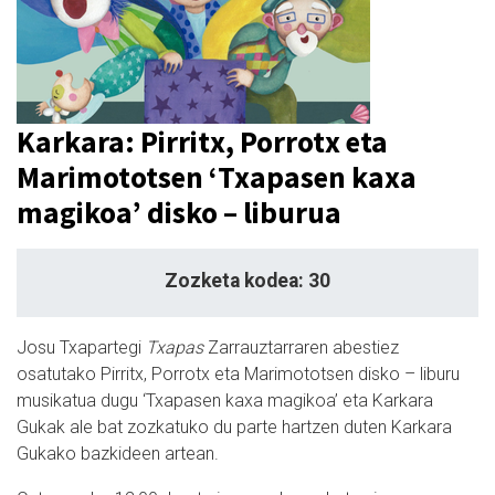
Karkara: Pirritx, Porrotx eta
Marimototsen ‘Txapasen kaxa
magikoa’ disko – liburua
Zozketa kodea: 30
Josu Txapartegi
Txapas
Zarrauztarraren abestiez
osatutako Pirritx, Porrotx eta Marimototsen disko – liburu
musikatua dugu ‘Txapasen kaxa magikoa’ eta Karkara
Gukak ale bat zozkatuko du parte hartzen duten Karkara
Gukako bazkideen artean.