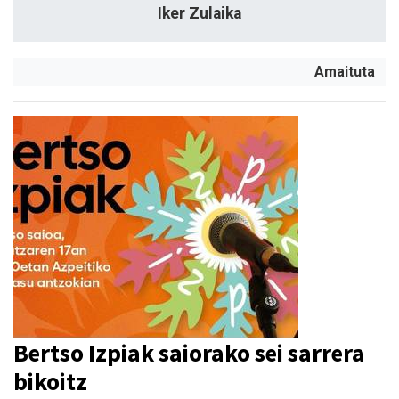
Iker Zulaika
Amaituta
Bertso Izpiak saiorako sei sarrera
bikoitz