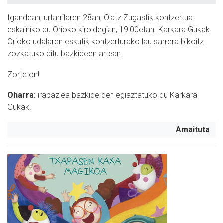
Igandean, urtarrilaren 28an, Olatz Zugastik kontzertua
eskainiko du Orioko kiroldegian, 19:00etan. Karkara Gukak
Orioko udalaren eskutik kontzerturako lau sarrera bikoitz
zozkatuko ditu bazkideen artean.
Zorte on!
Oharra:
irabazlea bazkide den egiaztatuko du Karkara
Gukak.
Amaituta