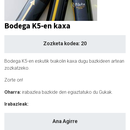
Bodega K5-en kaxa
Zozketa kodea: 20
Bodega K5-en eskutik txakolin kaxa dugu bazkideen artean
zozkatzeko.
Zorte on!
Oharra:
i
rabazlea bazkide den egiaztatuko du Gukak.
Irabazleak:
Ana Agirre