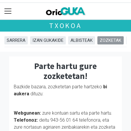
TXOKOA
SARRERA
IZAN GUKAKIDE
ALBISTEAK
ZOZKETAK
Parte hartu gure
zozketetan!
Bazkide bazara, zozketetan parte hartzeko
bi
aukera
dituzu:
Webgunean:
zure kontuan sartu eta parte hartu.
Telefonoz:
deitu 943-56 01 64 telefonora, eta
zure nortasun agiriaren zenbakiarekin eta zozketa