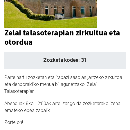
Zelai talasoterapian zirkuitua eta
otordua
Zozketa kodea: 31
Parte hartu zozketan eta irabazi sasoian jartzeko zirkuitoa
eta denboraldiko menua bi lagunetzako, Zelai
Talasoterapian.
Abenduak 8ko 12:00ak arte izango da zozketarako izena
emateko epea zabalik.
Zorte on!