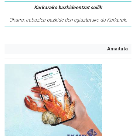
Karkarako bazkideentzat soilik
Oharra: irabazlea bazkide den egiaztatuko du Karkarak.
Amaituta