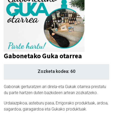
Gabonetako Guka otarrea
Zozketa kodea: 60
Gabonak gerturatzen ari direla-eta Gukak otarrea prestatu
du parte hartzen duten bazkideen artean zozkatzeko.
Urdaiazpikoa, asteburu pasa, Errigorako produktuak, ardoa,
sagardoa, garagardoa eta Gukako produktuak.