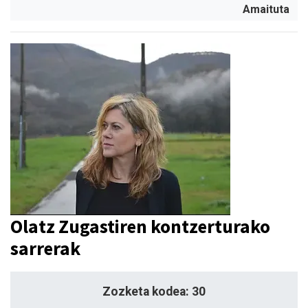
Amaituta
Olatz Zugastiren kontzerturako
sarrerak
Zozketa kodea: 30