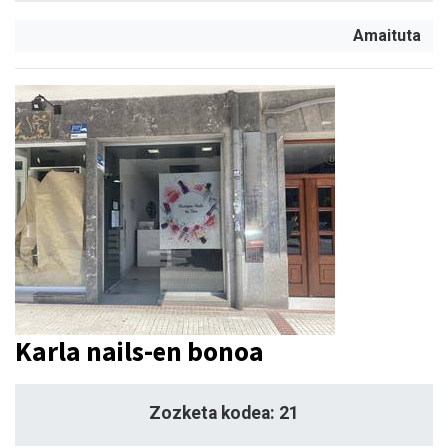
Amaituta
Karla nails-en bonoa
Zozketa kodea: 21