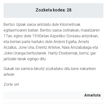
Zozketa kodea: 28
Bertso Izpiak saioa antolatu dute Kilometroak
egitasmoaren baitan. Bertso saioa ostiralean, maiatzaren
17an, egino dute 19:00etan Azpeitiko Soreasu antzokian,
eta bertan parte hartuko dute Andoni Egaña, Amets
Arzallus, Jone Uria, Eneritz Artetxe, Naia Arrizabalaga eta
Jokin Uranga bertsolariek. Haritz Etxeberriak, berriz, gai-
jartzaile lanak egingo ditu.
Gukak sei sarrera bikoitz zozkatuko ditu bere irakurleen
artean.
Zorte on!
Amaituta