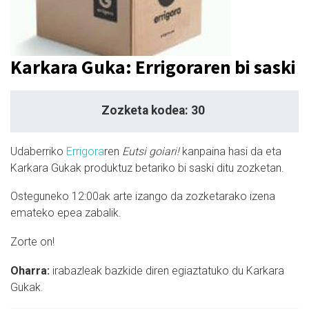
Karkara Guka: Errigoraren bi saski
Zozketa kodea: 30
Udaberriko
Errigora
ren
Eutsi goiari!
kanpaina hasi da eta
Karkara Gukak produktuz betariko bi saski ditu zozketan.
Osteguneko 12:00ak arte izango da zozketarako izena
emateko epea zabalik.
Zorte on!
Oharra:
i
rabazleak bazkide diren egiaztatuko du Karkara
Gukak.