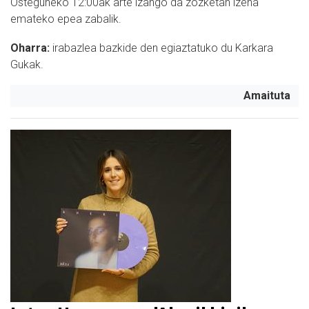
Osteguneko 12:00ak arte izango da zozketan izena
emateko epea zabalik.
Oharra:
irabazlea bazkide den egiaztatuko du Karkara
Gukak.
Amaituta