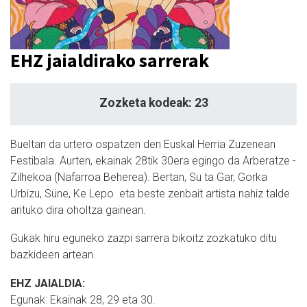
EHZ jaialdirako sarrerak
Zozketa kodeak: 23
Bueltan da urtero ospatzen den Euskal Herria Zuzenean
Festibala. Aurten, ekainak 28tik 30era egingo da Arberatze -
Zilhekoa (Nafarroa Beherea). Bertan, Su ta Gar, Gorka
Urbizu, Süne, Ke Lepo eta beste zenbait artista nahiz talde
arituko dira oholtza gainean.
Gukak hiru eguneko zazpi sarrera bikoitz zozkatuko ditu
bazkideen artean.
EHZ JAIALDIA:
Egunak: Ekainak 28, 29 eta 30.