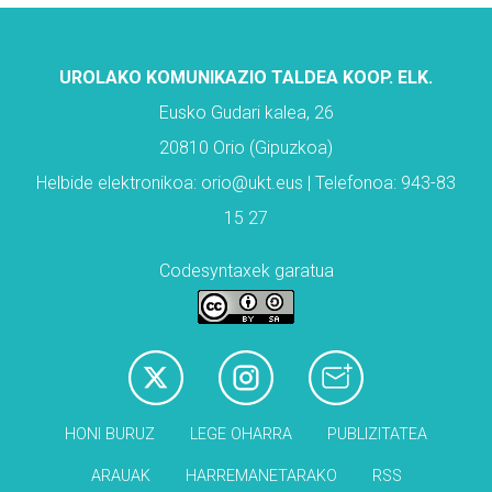
UROLAKO KOMUNIKAZIO TALDEA KOOP. ELK.
Eusko Gudari kalea, 26
20810 Orio (Gipuzkoa)
Helbide elektronikoa: orio@ukt.eus | Telefonoa: 943-83
15 27
Codesyntaxek garatua
HONI BURUZ
LEGE OHARRA
PUBLIZITATEA
ARAUAK
HARREMANETARAKO
RSS