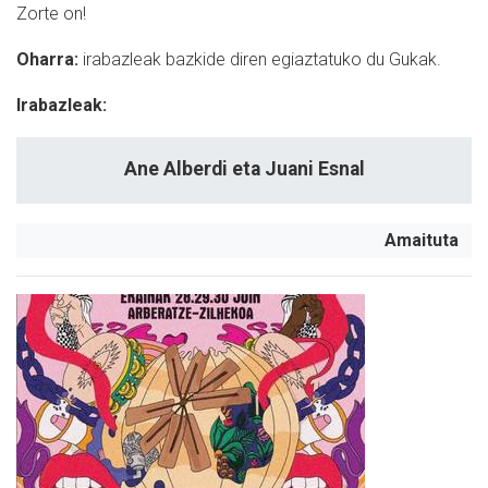
Zorte on!
Oharra:
i
rabazleak bazkide diren egiaztatuko du Gukak.
Irabazleak:
Ane Alberdi eta Juani Esnal
Amaituta