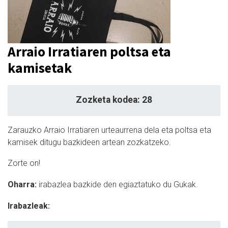
Arraio Irratiaren poltsa eta
kamisetak
Zozketa kodea: 28
Zarauzko Arraio Irratiaren urteaurrena dela eta poltsa eta
kamisek ditugu bazkideen artean zozkatzeko.
Zorte on!
Oharra:
irabazlea bazkide den egiaztatuko du Gukak.
Irabazleak: