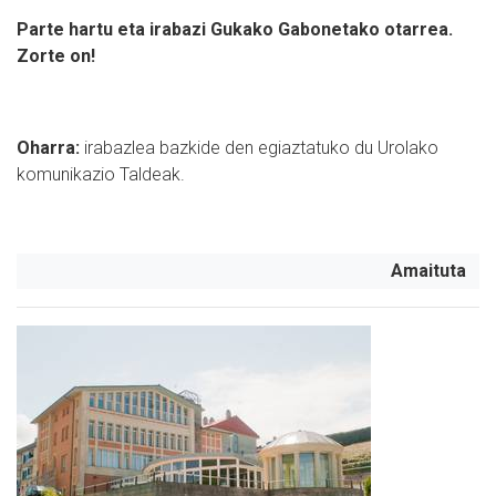
Parte hartu eta irabazi Gukako Gabonetako otarrea.
Zorte on!
Oharra:
irabazlea bazkide den egiaztatuko du Urolako
komunikazio Taldeak.
Amaituta