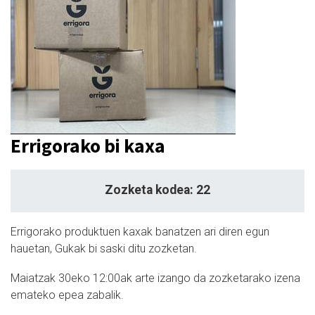
Errigorako bi kaxa
Zozketa kodea: 22
Errigorako produktuen kaxak banatzen ari diren egun
hauetan, Gukak bi saski ditu zozketan.
Maiatzak 30eko 12:00ak arte izango da zozketarako izena
emateko epea zabalik.