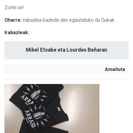
Zorte on!
Oharra:
irabazlea bazkide den egiaztatuko du Gukak.
Irabazleak:
Mikel Etxabe eta Lourdes Beñaran
Amaituta