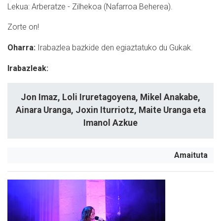
Lekua: Arberatze - Zilhekoa (Nafarroa Beherea).
Zorte on!
Oharra:
Irabazlea bazkide den egiaztatuko du Gukak.
Irabazleak:
Jon Imaz, Loli Iruretagoyena, Mikel Anakabe,
Ainara Uranga, Joxin Iturriotz, Maite Uranga eta
Imanol Azkue
Amaituta