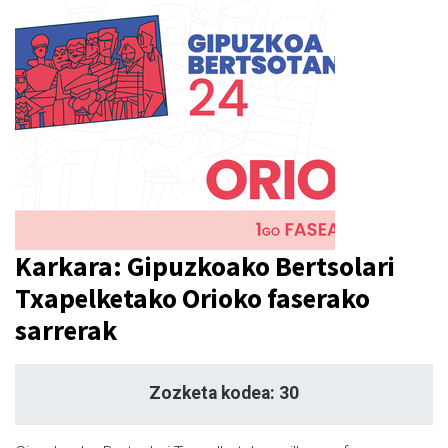
Karkara: Gipuzkoako Bertsolari
Txapelketako Orioko faserako
sarrerak
Zozketa kodea: 30