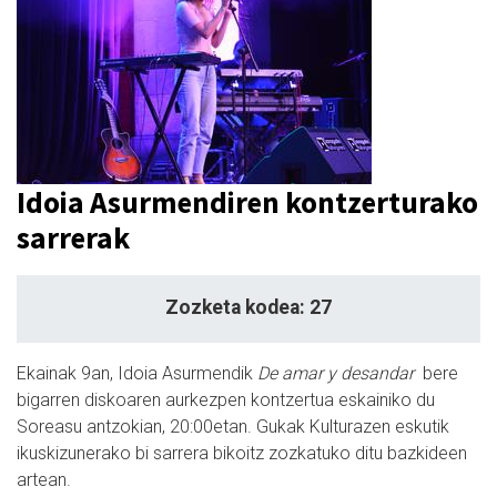
Idoia Asurmendiren kontzerturako
sarrerak
Zozketa kodea: 27
Ekainak 9an, Idoia Asurmendik
De amar y desandar
bere
bigarren diskoaren aurkezpen kontzertua eskainiko du
Soreasu antzokian, 20:00etan. Gukak Kulturazen eskutik
ikuskizunerako bi sarrera bikoitz zozkatuko ditu bazkideen
artean.