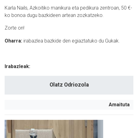
Karla Nails, Azkoitiko manikura eta pedikura zentroan, 50 €-
ko bonoa dugu bazkideen artean zozkatzeko.
Zorte on!
Oharra:
i
rabazlea bazkide den egiaztatuko du Gukak.
Irabazleak:
Olatz Odriozola
Amaituta