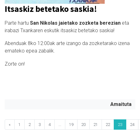
Itsaskiz betetako saskia!
Parte hartu
San Nikolas jaietako zozketa berezian
eta
irabazi Txankaren eskutik itsaskiz betetako saskia!
Abenduak 8ko 12:00ak arte izango da zozketarako izena
emateko epea zabalik.
Zorte on!
Amaituta
«
1
2
3
4
...
19
20
21
22
23
24