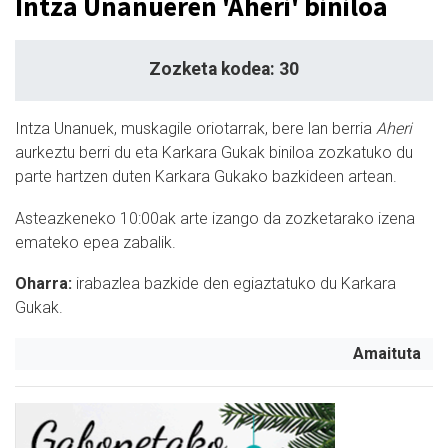
Intza Unanueren 'Aheri' biniloa
Zozketa kodea: 30
Intza Unanuek, muskagile oriotarrak, bere lan berria
Aheri
aurkeztu berri du eta Karkara Gukak biniloa zozkatuko du
parte hartzen duten Karkara Gukako bazkideen artean.
Asteazkeneko 10:00ak arte izango da zozketarako izena
emateko epea zabalik.
Oharra:
irabazlea bazkide den egiaztatuko du Karkara
Gukak.
Amaituta