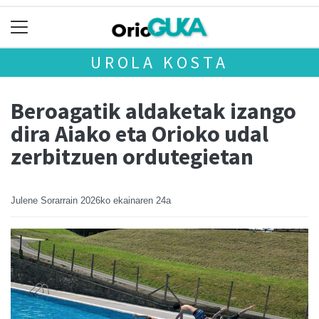
UROLA KOSTA
Beroagatik aldaketak izango
dira Aiako eta Orioko udal
zerbitzuen ordutegietan
Julene Sorarrain
2026ko ekainaren 24a