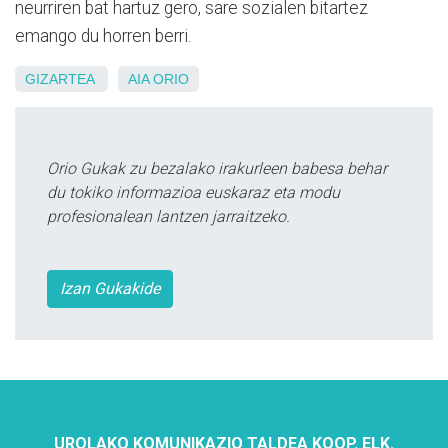
neurriren bat hartuz gero, sare sozialen bitartez
emango du horren berri.
GIZARTEA
AIA
ORIO
Orio Gukak zu bezalako irakurleen babesa behar
du tokiko informazioa euskaraz eta modu
profesionalean lantzen jarraitzeko.
Izan Gukakide
UROLAKO KOMUNIKAZIO TALDEA KOOP. ELK.