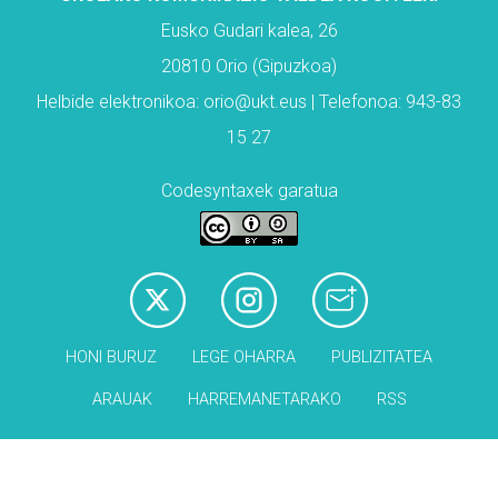
Eusko Gudari kalea, 26
20810 Orio (Gipuzkoa)
Helbide elektronikoa: orio@ukt.eus | Telefonoa: 943-83
15 27
Codesyntaxek garatua
HONI BURUZ
LEGE OHARRA
PUBLIZITATEA
ARAUAK
HARREMANETARAKO
RSS
Babesleak