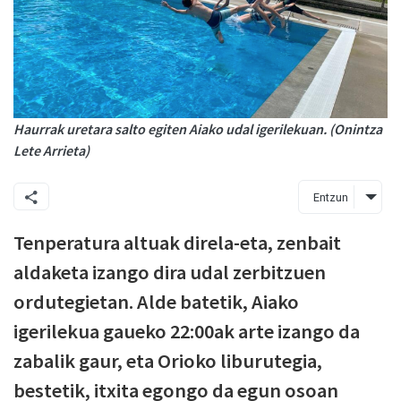
Haurrak uretara salto egiten Aiako udal igerilekuan. (Onintza
Lete Arrieta)
Entzun
Tenperatura altuak direla-eta, zenbait
aldaketa izango dira udal zerbitzuen
ordutegietan. Alde batetik, Aiako
igerilekua gaueko 22:00ak arte izango da
zabalik gaur, eta Orioko liburutegia,
bestetik, itxita egongo da egun osoan