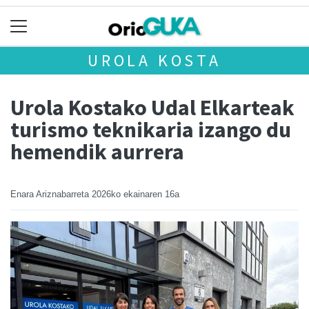
UROLA KOSTA
Urola Kostako Udal Elkarteak
turismo teknikaria izango du
hemendik aurrera
Enara Ariznabarreta
2026ko ekainaren 16a