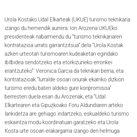
Urola Kostako Udal Elkarteak (UKUE) turismo teknikaria
izango du hemendik aurrera. Ion Arozena UKUEko
presidenteak nabarmendu du "turismo teknikariaren
kontratazioa urrats garrantzitsua" dela "Urola Kostak
azken urteotan turismoaren kudeaketan egindako
ibilbidea sendotzeko eta etorkizuneko erronkei
erantzuteko". Veronica Garcia da teknikari berria, eta
kontratazioak "lurralde osoari onurak ekarriko dizkion
turismo eredu baten aldeko gure konpromisoa"
berresten duela esan du Arozenak, eta "Udal
Elkartearen eta Gipuzkoako Foru Aldundiaren arteko
lankidetza are gehiago indartzeko, eskualdeko turismo
eskaintza modu koordinatuan garatzeko eta Urola
Kosta urte osoan erakargarria izango den helmuga