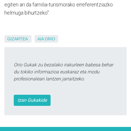
egiten ari da familia-turismorako erreferentziazko
helmuga bihurtzeko".
GIZARTEA
AIA
ORIO
Orio Gukak zu bezalako irakurleen babesa behar
du tokiko informazioa euskaraz eta modu
profesionalean lantzen jarraitzeko.
Izan Gukakide