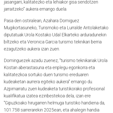
jasangarri, kalitatezko eta lehiakor gisa sendotzen
jarraitzeko" aukera emango duela.
Pasa den ostiralean, Azahara Domiguez
Mugikortasuneko, Turismoko eta Lurralde Antolaketako
diputatuak Urola Kostako Udal Elkarteko arduradunekin
biltzeko eta Veronica Garcia turismo teknikari berria
ezagutzeko aukera izan zuen.
Dominguezek azadu zuenez, "turismo teknikariak Urola
Kostan aberastasuna eta enplegu egonkorra eta
kalitatezkoa sortuko duen turismo ereduaren
kudeaketan aurrera egiteko aukera" emango du.
Azpimarratu zuen kudeaketa turistikorako profesional
kualifikatua izatea ezinbestekoa dela, izan ere
"Gipuzkoako hirugarren helmuga turistiko handiena da,
101.758 sarrerarekin 2025ean, eta ahalegin handia