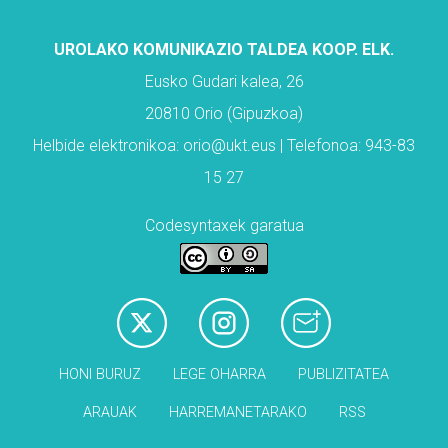
UROLAKO KOMUNIKAZIO TALDEA KOOP. ELK.
Eusko Gudari kalea, 26
20810 Orio (Gipuzkoa)
Helbide elektronikoa: orio@ukt.eus | Telefonoa: 943-83
15 27
Codesyntaxek garatua
HONI BURUZ
LEGE OHARRA
PUBLIZITATEA
ARAUAK
HARREMANETARAKO
RSS