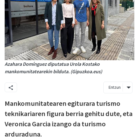
Azahara Domínguez diputatua Urola Kostako
mankomunitatearekin bilduta. (Gipuzkoa.eus)
Entzun
Mankomunitatearen egiturara turismo
teknikariaren figura berria gehitu dute, eta
Veronica Garcia izango da turismo
arduraduna.