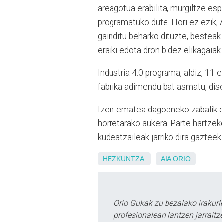
areagotua erabilita, murgiltze es
programatuko dute. Hori ez ezik,
gainditu beharko dituzte, besteak 
eraiki edota dron bidez elikagaiak
Industria 4.0 programa, aldiz, 11 
fabrika adimendu bat asmatu, dis
Izen-ematea dagoeneko zabalik d
horretarako aukera. Parte hartzek
kudeatzaileak jarriko dira gaztee
HEZKUNTZA
AIA
ORIO
Orio Gukak zu bezalako irakur
profesionalean lantzen jarraitz