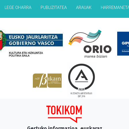
LEGE OHARRA
PUBLIZITATEA
ARAUAK
HARREMANET
Babesleak
Gertuko informazioa, euskaraz