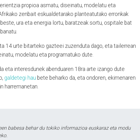
perientzia propioa asmatu, diseinatu, modelatu eta
 Afrikako zenbait eskualdetarako planteatutako erronkak
beste, ura eta energia lortu, baratzeak sortu, ospitale bat
 banatu.
eta 14 urte bitarteko gazteei zuzenduta dago, eta tailerrean
einatu, modelatu eta programatuko dute.
a eta interesdunek abenduaren 18ra arte izango dute
o,
galdetegi hau
bete beharko da, eta ondoren, ekimenaren
kin harremanetan.
leen babesa behar du tokiko informazioa euskaraz eta modu
eko.