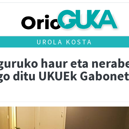
UROLA KOSTA
guruko haur eta nerab
go ditu UKUEk Gabone