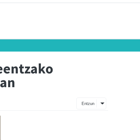
eentzako
tan
Entzun