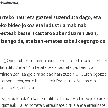
 (Wikimedia)
tarteko haur eta gazteei zuzenduta dago, eta
leko bideo jokoa eta industria makinak
 besteak beste. Ikastaroa abenduaren 29an,
n izango da, eta izen-ematea zabalik egongo da
E), OpenLab ekimenaren harira, errealitate birtuala ulertu et
olatu ditu 7 eta 14 urte bitarteko haur eta gazteentzat.
rilaren 2an izango dira saioak, hain zuzen, UKUEren egoitza
taroan zehar, parte hartzaileek Proiektuak Afrikan eta
ko dituzte, zehazki.
, Proiektuak Afrikan errealitate birtualeko bideo jokoareki
 gazteak. Tailer horretan, errealitate birtuala eta errealitate