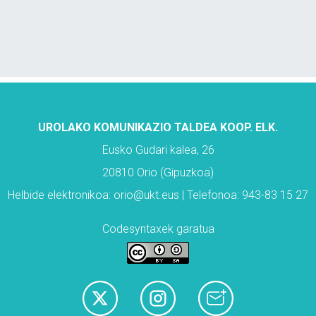
UROLAKO KOMUNIKAZIO TALDEA KOOP. ELK.
Eusko Gudari kalea, 26
20810 Orio (Gipuzkoa)
Helbide elektronikoa: orio@ukt.eus | Telefonoa: 943-83 15 27
Codesyntaxek garatua