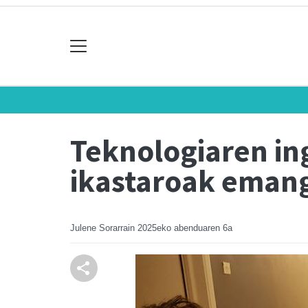
Teknologiaren in
ikastaroak eman
Julene Sorarrain
2025eko abenduaren 6a