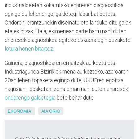
industrialdeetan kokatutako enpresen diagnostikoa
egingo du lehenengo, galdetegi labur bat beteta.
Ondoren, erantzunekin diseinatu eta landuko ditu gaiak
eta ekintzak. Hala, ekimenean parte hartu nahi duten
enpresek diagnostikoa egiteko eskaera egin dezakete
lotura honen bitartez.
Gainera, diagnostikoaren emaitzak aurkeztu eta
Industriagunea Bizirik ekimena aurkezteko, azaroaren
20an lehen topaketa egingo dute, UKUEren egoitza
nagusian.Topaketan izena eman nahi duten enpresek
ondorengo galdetegia
bete behar dute.
EKONOMIA
AIA
ORIO
Orio Gukak zu bezalako irakurleen babesa behar