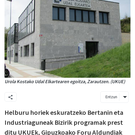
Urola Kostako Udal Elkartearen egoitza, Zarautzen. (UKUE)
Entzun
Helburu horiek eskuratzeko Bertanin eta
Industriaguneak Bizirik programak prest
ditu UKUEk, Gipuzkoako Foru Aldundiak