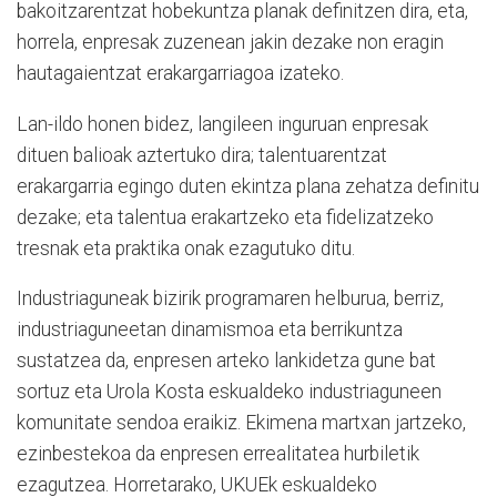
bakoitzarentzat hobekuntza planak definitzen dira, eta,
horrela, enpresak zuzenean jakin dezake non eragin
hautagaientzat erakargarriagoa izateko.
Lan-ildo honen bidez, langileen inguruan enpresak
dituen balioak aztertuko dira; talentuarentzat
erakargarria egingo duten ekintza plana zehatza definitu
dezake; eta talentua erakartzeko eta fidelizatzeko
tresnak eta praktika onak ezagutuko ditu.
Industriaguneak bizirik programaren helburua, berriz,
industriaguneetan dinamismoa eta berrikuntza
sustatzea da, enpresen arteko lankidetza gune bat
sortuz eta Urola Kosta eskualdeko industriaguneen
komunitate sendoa eraikiz. Ekimena martxan jartzeko,
ezinbestekoa da enpresen errealitatea hurbiletik
ezagutzea. Horretarako, UKUEk eskualdeko