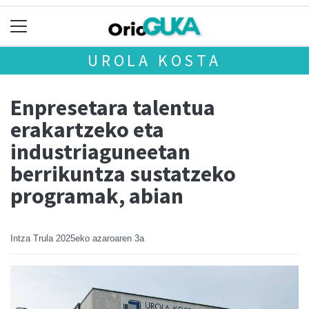
UROLA KOSTA
Enpresetara talentua
erakartzeko eta
industriaguneetan
berrikuntza sustatzeko
programak, abian
Intza Trula
2025eko azaroaren 3a