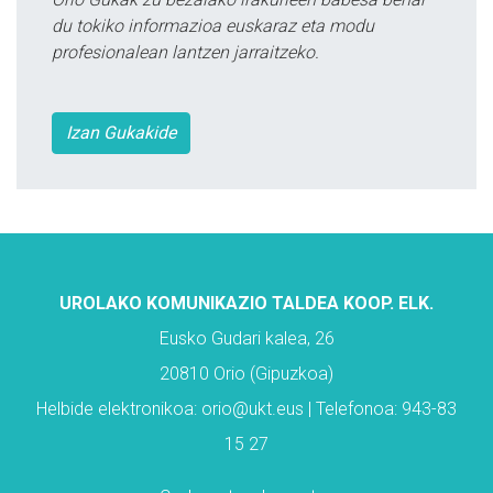
du tokiko informazioa euskaraz eta modu
profesionalean lantzen jarraitzeko.
Izan Gukakide
UROLAKO KOMUNIKAZIO TALDEA KOOP. ELK.
Eusko Gudari kalea, 26
20810 Orio (Gipuzkoa)
Helbide elektronikoa: orio@ukt.eus | Telefonoa: 943-83
15 27