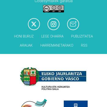
Codesyntaxek garatua
HONI BURUZ
LEGE OHARRA
PUBLIZITATEA
ARAUAK
HARREMANETARAKO
RSS
Babesleak