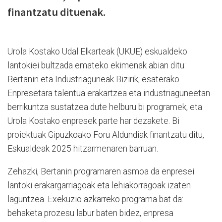
finantzatu dituenak.
Urola Kostako Udal Elkarteak (UKUE) eskualdeko
lantokiei bultzada emateko ekimenak abian ditu:
Bertanin eta Industriaguneak Bizirik, esaterako.
Enpresetara talentua erakartzea eta industriaguneetan
berrikuntza sustatzea dute helburu bi programek, eta
Urola Kostako enpresek parte har dezakete. Bi
proiektuak Gipuzkoako Foru Aldundiak finantzatu ditu,
Eskualdeak 2025 hitzarmenaren barruan.
Zehazki, Bertanin programaren asmoa da enpresei
lantoki erakargarriagoak eta lehiakorragoak izaten
laguntzea. Exekuzio azkarreko programa bat da:
behaketa prozesu labur baten bidez, enpresa