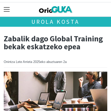
UROLA KOSTA
Zabalik dago Global Training
bekak eskatzeko epea
Onintza Lete Arrieta
2025eko abuztuaren 2a