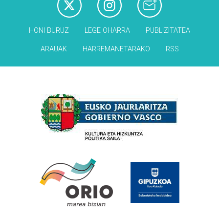
HONI BURUZ
LEGE OHARRA
PUBLIZITATEA
ARAUAK
HARREMANETARAKO
RSS
Babesleak