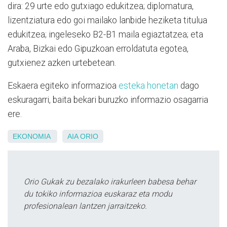
dira: 29 urte edo gutxiago edukitzea; diplomatura,
lizentziatura edo goi mailako lanbide heziketa titulua
edukitzea; ingeleseko B2-B1 maila egiaztatzea; eta
Araba, Bizkai edo Gipuzkoan erroldatuta egotea,
gutxienez azken urtebetean.
Eskaera egiteko informazioa
esteka honetan
dago
eskuragarri, baita bekari buruzko informazio osagarria
ere.
EKONOMIA
AIA
ORIO
Orio Gukak zu bezalako irakurleen babesa behar
du tokiko informazioa euskaraz eta modu
profesionalean lantzen jarraitzeko.