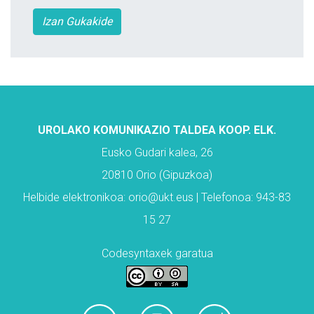
Izan Gukakide
UROLAKO KOMUNIKAZIO TALDEA KOOP. ELK.
Eusko Gudari kalea, 26
20810 Orio (Gipuzkoa)
Helbide elektronikoa: orio@ukt.eus | Telefonoa: 943-83
15 27
Codesyntaxek garatua