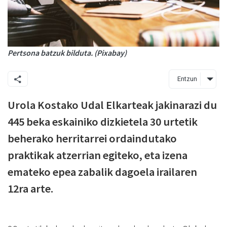
Pertsona batzuk bilduta. (Pixabay)
Entzun
Urola Kostako Udal Elkarteak jakinarazi du
445 beka eskainiko dizkietela 30 urtetik
beherako herritarrei ordaindutako
praktikak atzerrian egiteko, eta izena
emateko epea zabalik dagoela irailaren
12ra arte.