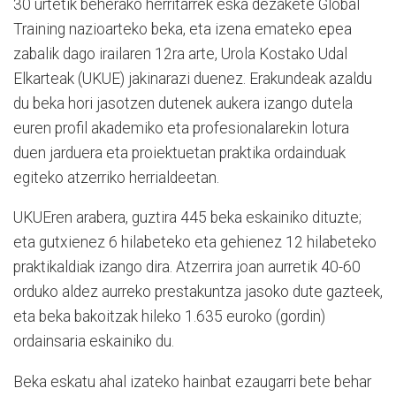
30 urtetik beherako herritarrek eska dezakete Global
Training nazioarteko beka, eta izena emateko epea
zabalik dago irailaren 12ra arte, Urola Kostako Udal
Elkarteak (UKUE) jakinarazi duenez. Erakundeak azaldu
du beka hori jasotzen dutenek aukera izango dutela
euren profil akademiko eta profesionalarekin lotura
duen jarduera eta proiektuetan praktika ordainduak
egiteko atzerriko herrialdeetan.
UKUEren arabera, guztira 445 beka eskainiko dituzte;
eta gutxienez 6 hilabeteko eta gehienez 12 hilabeteko
praktikaldiak izango dira. Atzerrira joan aurretik 40-60
orduko aldez aurreko prestakuntza jasoko dute gazteek,
eta beka bakoitzak hileko 1.635 euroko (gordin)
ordainsaria eskainiko du.
Beka eskatu ahal izateko hainbat ezaugarri bete behar