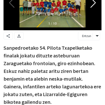
Entzun
Sanpedroetako 54. Pilota Txapelketako
finalak jokatu dituzte asteburuan
Zaraguetako frontoian, giro ezinhobean.
Eskuz nahiz paletaz aritu ziren bertan
benjamin eta alebin neska-mutilak.
Gainera, infantilen arteko lagunartekoa ere
jokatu zuten, eta Lizarralde-Egiguren
bikotea gailendu zen.