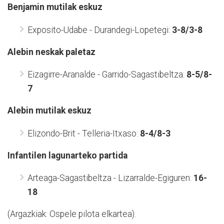
Benjamin mutilak eskuz
Exposito-Udabe - Durandegi-Lopetegi:
3-8/3-8
Alebin neskak paletaz
Eizagirre-Aranalde - Garrido-Sagastibeltza:
8-5/8-
7
Alebin mutilak eskuz
Elizondo-Brit - Telleria-Itxaso:
8-4/8-3
Infantilen lagunarteko partida
Arteaga-Sagastibeltza - Lizarralde-Egiguren:
16-
18
(Argazkiak: Ospele pilota elkartea).