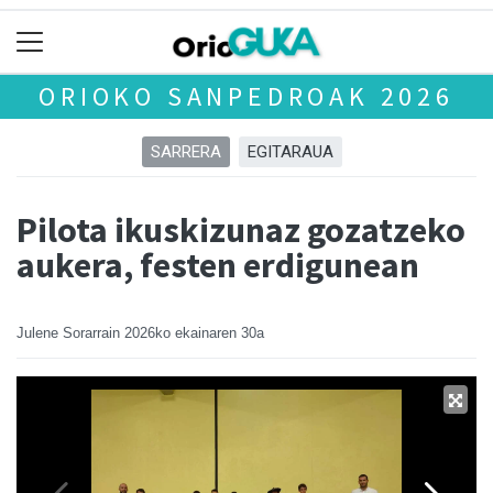
ORIOKO SANPEDROAK 2026
SARRERA
EGITARAUA
Pilota ikuskizunaz gozatzeko
aukera, festen erdigunean
Julene Sorarrain
2026ko ekainaren 30a