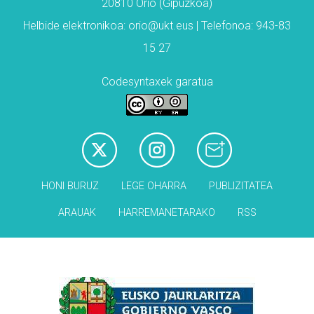
20810 Orio (Gipuzkoa)
Helbide elektronikoa: orio@ukt.eus | Telefonoa: 943-83
15 27
Codesyntaxek garatua
HONI BURUZ
LEGE OHARRA
PUBLIZITATEA
ARAUAK
HARREMANETARAKO
RSS
Babesleak