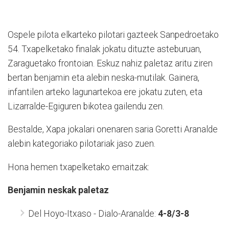
Ospele pilota elkarteko pilotari gazteek Sanpedroetako
54. Txapelketako finalak jokatu dituzte asteburuan,
Zaraguetako frontoian. Eskuz nahiz paletaz aritu ziren
bertan benjamin eta alebin neska-mutilak. Gainera,
infantilen arteko lagunartekoa ere jokatu zuten, eta
Lizarralde-Egiguren bikotea gailendu zen.
Bestalde, Xapa jokalari onenaren saria Goretti Aranalde
alebin kategoriako pilotariak jaso zuen.
Hona hemen txapelketako emaitzak:
Benjamin neskak paletaz
Del Hoyo-Itxaso - Dialo-Aranalde:
4-8/3-8