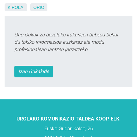
KIROLA
ORIO
Orio Gukak zu bezalako irakurleen babesa behar
du tokiko informazioa euskaraz eta modu
profesionalean lantzen jarraitzeko.
Izan Gukakide
UROLAKO KOMUNIKAZIO TALDEA KOOP. ELK.
Eusko Gudari kalea, 26