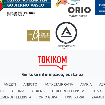
Gertuko informazioa, euskaraz
AMEZTI
ANBOTO
ANTXETA IRRATIA
ATARIA
AZP
TIA
GEURIA
GOIENA
GOIERRI TELEBISTA
GUAIXE
IZMENDI TELEBISTA
ORIO GUKA
TXINTXARRI
ZARAUT