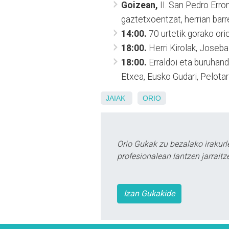
Goizean,
II. San Pedro Erron
gaztetxoentzat, herrian barr
14:00.
70 urtetik gorako orio
18:00.
Herri Kirolak, Joseba
18:00.
Erraldoi eta buruhandie
Etxea, Eusko Gudari, Pelotari
JAIAK
ORIO
Orio Gukak zu bezalako irakur
profesionalean lantzen jarraitz
Izan Gukakide