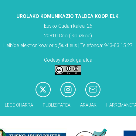
UROLAKO KOMUNIKAZIO TALDEA KOOP. ELK.
Eusko Gudari kalea, 26
20810 Orio (Gipuzkoa)
Helbide elektronikoa: orio@ukt.eus | Telefonoa: 943-83 15 27
Codesyntaxek garatua
LEGE OHARRA
PUBLIZITATEA
ARAUAK
HARREMANET
Babesleak