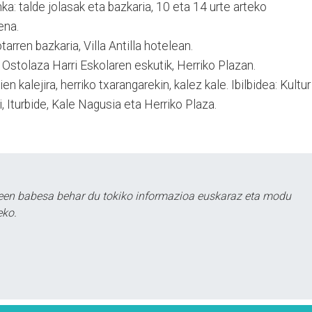
ka: talde jolasak eta bazkaria, 10 eta 14 urte arteko
ena.
tarren bazkaria, Villa Antilla hotelean.
 Ostolaza Harri Eskolaren eskutik, Herriko Plazan.
n kalejira, herriko txarangarekin, kalez kale. Ibilbidea: Kultur
, Iturbide, Kale Nagusia eta Herriko Plaza.
leen babesa behar du tokiko informazioa euskaraz eta modu
eko.