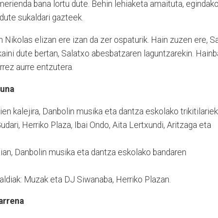
merienda bana lortu dute. Behin lehiaketa amaituta, egindak
ute sukaldari gazteek.
an Nikolas elizan ere izan da zer ospaturik. Hain zuzen ere, S
ni dute bertan, Salatxo abesbatzaren laguntzarekin. Hainb
rrez aurre entzutera.
guna
en kalejira, Danbolin musika eta dantza eskolako trikitilariek
Gudari, Herriko Plaza, Ibai Ondo, Aita Lertxundi, Aritzaga eta
aian, Danbolin musika eta dantza eskolako bandaren
diak: Muzak eta DJ Siwanaba, Herriko Plazan.
garrena