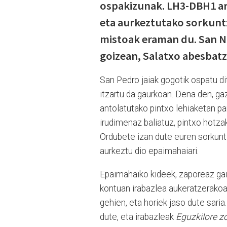
ospakizunak. LH3-DBH1 ar
eta aurkeztutako sorkuntz
mistoak eraman du. San Ni
goizean, Salatxo abesbat
San Pedro jaiak gogotik ospatu di
itzartu da gaurkoan. Dena den, gaz
antolatutako pintxo lehiaketan pa
irudimenaz baliatuz, pintxo hotza
Ordubete izan dute euren sorkuntz
aurkeztu dio epaimahaiari.
Epaimahaiko kideek, zaporeaz gain,
kontuan irabazlea aukeratzerakoa
gehien, eta horiek jaso dute sari
dute, eta irabazleak
Eguzkilore z