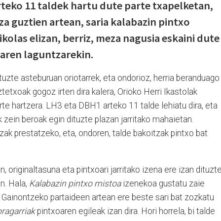
teko 11 taldek hartu dute parte txapelketan,
a guztien artean, saria kalabazin pintxo
kolas elizan, berriz, meza nagusia eskaini dute
zaren laguntzarekin.
tuzte asteburuan oriotarrek, eta ondorioz, herria beranduago
tetxoak gogoz irten dira kalera, Orioko Herri Ikastolak
rte hartzera. LH3 eta DBH1 arteko 11 talde lehiatu dira, eta
k zein beroak egin dituzte plazan jarritako mahaietan.
ak prestatzeko, eta, ondoren, talde bakoitzak pintxo bat
 originaltasuna eta pintxoari jarritako izena ere izan dituzt
n. Hala,
Kalabazin pintxo mistoa
izenekoa gustatu zaie
a. Gainontzeko partaideen artean ere beste sari bat zozkatu
oragarriak
pintxoaren egileak izan dira. Hori horrela, bi talde