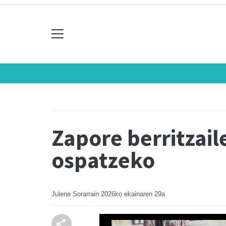
Zapore berritzail
ospatzeko
Julene Sorarrain
2026ko ekainaren 29a