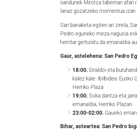
saridunek Mirotza tabernan afari 
lanaz gozatzeko momentua izan d
Sari banaketa egiten ari zirela, S
Pedro eguneko meza nagusia eskai
herritar gerturatu da emanaldia au
Gaur, astelehena: San Pedro E
18:00.
Erraldoi eta buruhandi
kalez kale. Ibilbidea: Eusko 
Herriko Plaza.
19:00.
Soka dantza eta jarr
emanaldia, Herriko Plazan.
23:00-02:00.
Gaueko emanal
Bihar, asteartea: San Pedro bi