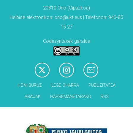
20810 Orio (Gipuzkoa)
Helbide elektronikoa: orio@ukt.eus | Telefonoa: 943-83
15 27
Codesyntaxek garatua
HONI BURUZ
LEGE OHARRA
PUBLIZITATEA
ARAUAK
HARREMANETARAKO
RSS
Babesleak