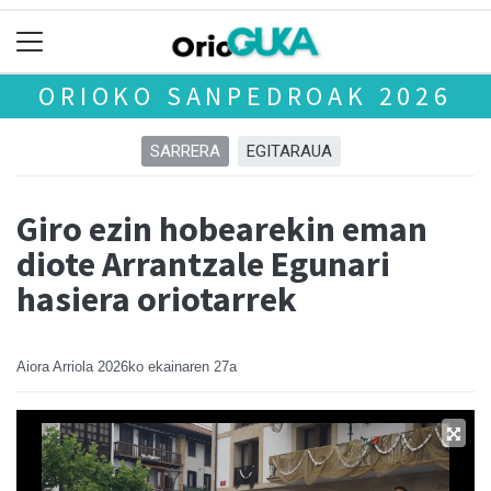
ORIOKO SANPEDROAK 2026
SARRERA
EGITARAUA
Giro ezin hobearekin eman
diote Arrantzale Egunari
hasiera oriotarrek
Aiora Arriola
2026ko ekainaren 27a