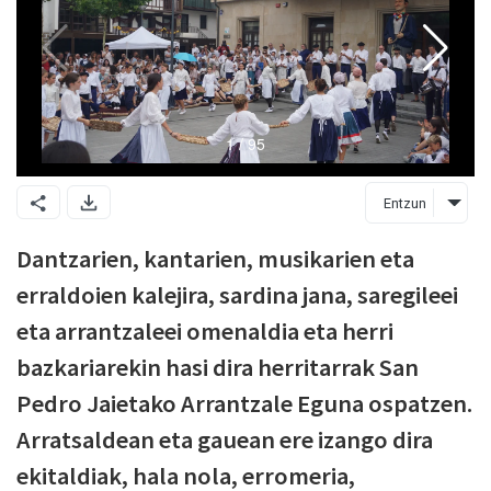
Entzun
Dantzarien, kantarien, musikarien eta
erraldoien kalejira, sardina jana, saregileei
eta arrantzaleei omenaldia eta herri
bazkariarekin hasi dira herritarrak San
Pedro Jaietako Arrantzale Eguna ospatzen.
Arratsaldean eta gauean ere izango dira
ekitaldiak, hala nola, erromeria,