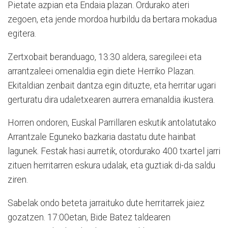
Pietate azpian eta Endaia plazan. Ordurako ateri
zegoen, eta jende mordoa hurbildu da bertara mokadua
egitera.
Zertxobait beranduago, 13:30 aldera, saregileei eta
arrantzaleei omenaldia egin diete Herriko Plazan.
Ekitaldian zenbait dantza egin dituzte, eta herritar ugari
gerturatu dira udaletxearen aurrera emanaldia ikustera.
Horren ondoren, Euskal Parrillaren eskutik antolatutako
Arrantzale Eguneko bazkaria dastatu dute hainbat
lagunek. Festak hasi aurretik, otordurako 400 txartel jarri
zituen herritarren eskura udalak, eta guztiak di-da saldu
ziren.
Sabelak ondo beteta jarraituko dute herritarrek jaiez
gozatzen. 17:00etan, Bide Batez taldearen