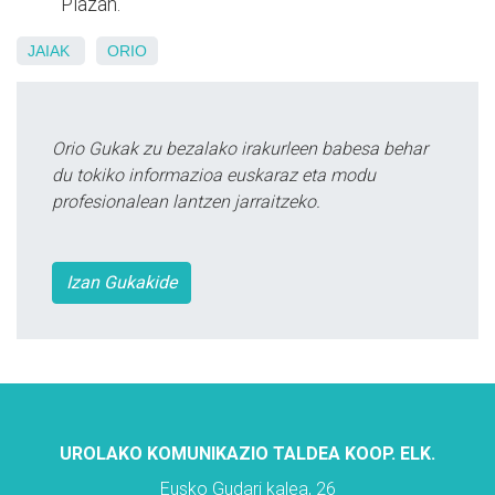
Plazan.
JAIAK
ORIO
Orio Gukak zu bezalako irakurleen babesa behar
du tokiko informazioa euskaraz eta modu
profesionalean lantzen jarraitzeko.
Izan Gukakide
UROLAKO KOMUNIKAZIO TALDEA KOOP. ELK.
Eusko Gudari kalea, 26