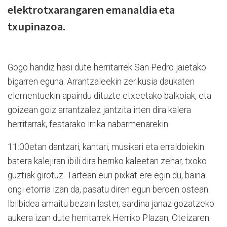
elektrotxarangaren emanaldia eta
txupinazoa.
Gogo handiz hasi dute herritarrek San Pedro jaietako
bigarren eguna. Arrantzaleekin zerikusia daukaten
elementuekin apaindu dituzte etxeetako balkoiak, eta
goizean goiz arrantzalez jantzita irten dira kalera
herritarrak, festarako irrika nabarmenarekin.
11:00etan dantzari, kantari, musikari eta erraldoiekin
batera kalejiran ibili dira herriko kaleetan zehar, txoko
guztiak girotuz. Tartean euri pixkat ere egin du, baina
ongi etorria izan da, pasatu diren egun beroen ostean.
Ibilbidea amaitu bezain laster, sardina janaz gozatzeko
aukera izan dute herritarrek Herriko Plazan, Oteizaren