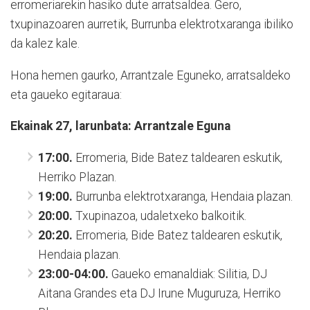
erromeriarekin hasiko dute arratsaldea. Gero,
txupinazoaren aurretik, Burrunba elektrotxaranga ibiliko
da kalez kale.
Hona hemen gaurko, Arrantzale Eguneko, arratsaldeko
eta gaueko egitaraua:
Ekainak 27, larunbata: Arrantzale Eguna
17:00.
Erromeria, Bide Batez taldearen eskutik,
Herriko Plazan.
19:00.
Burrunba elektrotxaranga, Hendaia plazan.
20:00.
Txupinazoa, udaletxeko balkoitik.
20:20.
Erromeria, Bide Batez taldearen eskutik,
Hendaia plazan.
23:00-04:00.
Gaueko emanaldiak: Silitia, DJ
Aitana Grandes eta DJ Irune Muguruza, Herriko