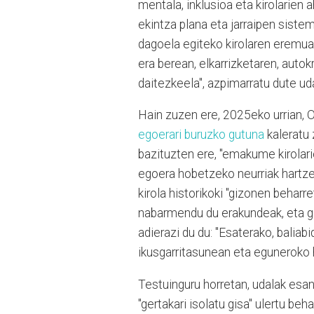
mentala, inklusioa eta kirolarien 
ekintza plana eta jarraipen sistem
dagoela egiteko kirolaren eremua
era berean, elkarrizketaren, autok
daitezkeela", azpimarratu dute ud
Hain zuzen ere, 2025eko urrian,
egoerari buruzko gutuna
kaleratu 
bazituzten ere, "emakume kirolar
egoera hobetzeko neurriak hartzeko
kirola historikoki "gizonen beharr
nabarmendu du erakundeak, eta ga
adierazi du du: "Esaterako, balia
ikusgarritasunean eta eguneroko
Testuinguru horretan, udalak esa
"gertakari isolatu gisa" ulertu beh