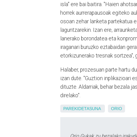
isla" ere bai baitira. "Haien ahots
horrek aurrerapausoak egiteko auk
osoan zehar lanketa partekatua eg
laguntzarekin. Izan ere, arraunket
lanerako borondatea eta konpromis
iraganari buruzko eztabaidan gera
etorkizunerako tresnak sortzea", g
Halaber, prozesuan parte hartu du
izan dute. "Guztion inplikazioari e
dituzte. Aldarriak, behar bezala 
direlako".
PAREKIDETASUNA
ORIO
Orio Gukak zu bezalako irakur