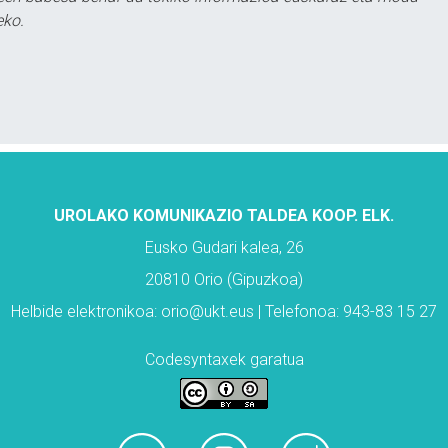
eko.
UROLAKO KOMUNIKAZIO TALDEA KOOP. ELK.
Eusko Gudari kalea, 26
20810 Orio (Gipuzkoa)
Helbide elektronikoa: orio@ukt.eus | Telefonoa: 943-83 15 27
Codesyntaxek garatua