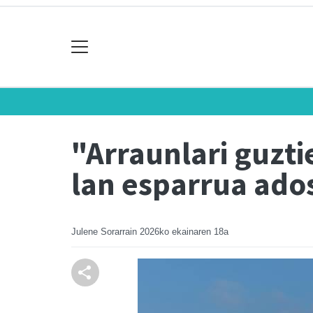
"Arraunlari guzt
lan esparrua ado
Julene Sorarrain
2026ko ekainaren 18a