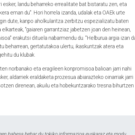
ari esker, landu beharreko errealitate bat bistaratu zen, eta
era eman du". Hori horrela izanda, udalak eta OAEk urte
in dute, kanpo aholkularitza zerbitzu espezializatu baten
a elkarteak, "gaiaren garrantziaz jabetzen joan den heinean,
oa" erakutsi dituela nabarmendu du. "Helburua argia izan d
tu beharrean, gertatutakoa ulertu, ikaskuntzak atera eta
ehitu du klubak.
ten norbanako eta eragileen konpromisoa balioan jarri nahi
sker, aldarriek eraldaketa prozesua abiarazteko oinarriak jarri
jasotzen direnean, akuilu eta hobekuntzarako tresna bihurtzen
leen babesa behar du tokiko informazioa euskaraz eta modu