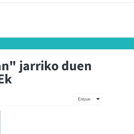
an" jarriko duen
Ek
Entzun