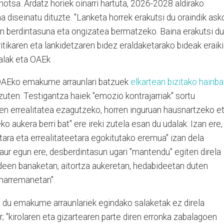
ahotsa. Ardatz horiek oinarri hartuta, 2026-2028 aldirako
a diseinatu dituzte. "Lanketa horrek erakutsi du oraindik ask
n berdintasuna eta ongizatea bermatzeko. Baina erakutsi du
ritikaren eta lankidetzaren bidez eraldaketarako bideak eraiki
alak eta OAEk .
 OAEko emakume arraunlari batzuek
elkartean bizitako hainba
zuten. Testigantza haiek "emozio kontrajarriak" sortu
ien errealitatea ezagutzeko, horren inguruan hausnartzeko e
 aukera berri bat" ere ireki zutela esan du udalak. Izan ere,
etara eta errealitateetara egokitutako eremua" izan dela
ur egun ere, desberdintasun ugari "mantendu" egiten direla
bideen banaketan, aitortza aukeretan, hedabideetan duten
 harremanetan".
n du emakume arraunlariek egindako salaketak ez direla
ar; "kirolaren eta gizartearen parte diren erronka zabalagoen