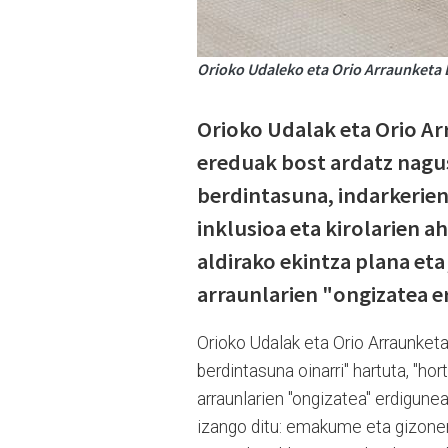
Orioko Udaleko eta Orio Arraunketa 
Orioko Udalak eta Orio Ar
ereduak bost ardatz nagu
berdintasuna, indarkerien
inklusioa eta kirolarien a
aldirako ekintza plana eta
arraunlarien "ongizatea e
Orioko Udalak eta Orio Arraunket
berdintasuna oinarri" hartuta, "hor
arraunlarien "ongizatea" erdigunea
izango ditu: emakume eta gizonen