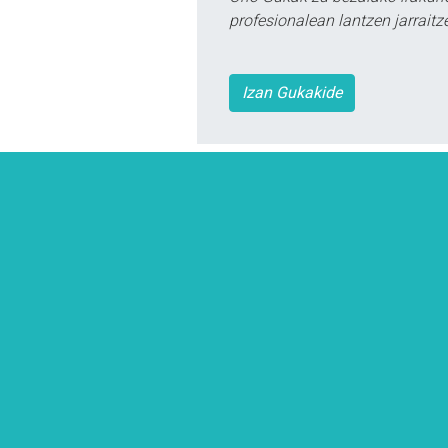
profesionalean lantzen jarraitz
Izan Gukakide