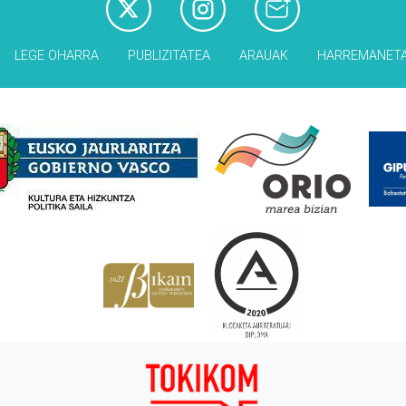
LEGE OHARRA
PUBLIZITATEA
ARAUAK
HARREMANET
Babesleak