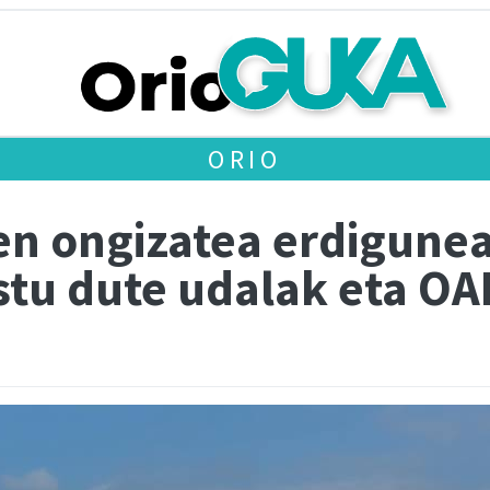
ORIO
ien ongizatea erdigune
stu dute udalak eta OA