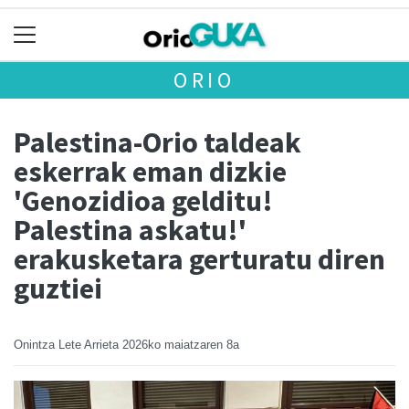
ORIO
Palestina-Orio taldeak
eskerrak eman dizkie
'Genozidioa gelditu!
Palestina askatu!'
erakusketara gerturatu diren
guztiei
Onintza Lete Arrieta
2026ko maiatzaren 8a