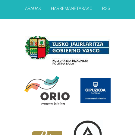
ARAUAK
HARREMANETARAKO
RSS
Babesleak