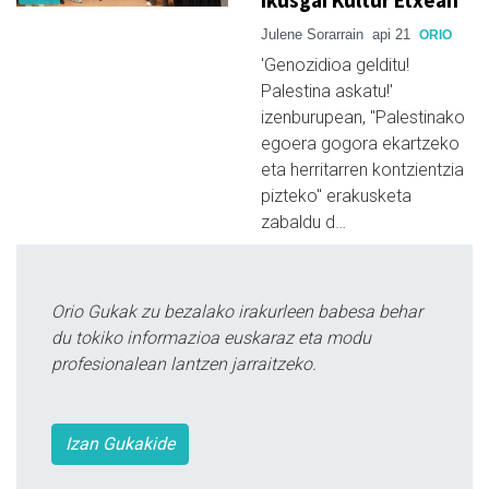
ikusgai Kultur Etxean
Julene Sorarrain
api 21
ORIO
'Genozidioa gelditu!
Palestina askatu!'
izenburupean, "Palestinako
egoera gogora ekartzeko
eta herritarren kontzientzia
pizteko" erakusketa
zabaldu d…
Orio Gukak zu bezalako irakurleen babesa behar
du tokiko informazioa euskaraz eta modu
profesionalean lantzen jarraitzeko.
Izan Gukakide