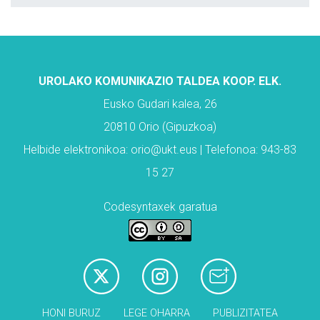
UROLAKO KOMUNIKAZIO TALDEA KOOP. ELK.
Eusko Gudari kalea, 26
20810 Orio (Gipuzkoa)
Helbide elektronikoa: orio@ukt.eus | Telefonoa: 943-83
15 27
Codesyntaxek garatua
HONI BURUZ
LEGE OHARRA
PUBLIZITATEA