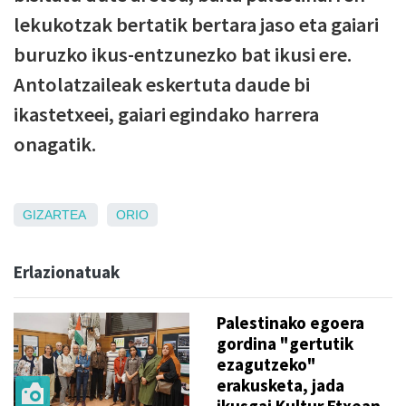
lekukotzak bertatik bertara jaso eta gaiari
buruzko ikus-entzunezko bat ikusi ere.
Antolatzaileak eskertuta daude bi
ikastetxeei, gaiari egindako harrera
onagatik.
GIZARTEA
ORIO
Erlazionatuak
Palestinako egoera
gordina "gertutik
ezagutzeko"
erakusketa, jada