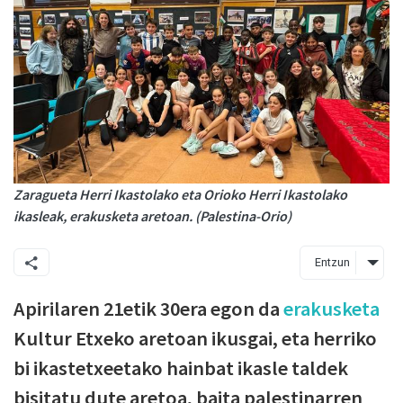
Zaragueta Herri Ikastolako eta Orioko Herri Ikastolako
ikasleak, erakusketa aretoan. (Palestina-Orio)
Entzun
Apirilaren 21etik 30era egon da
erakusketa
Kultur Etxeko aretoan ikusgai, eta herriko
bi ikastetxeetako hainbat ikasle taldek
bisitatu dute aretoa, baita palestinarren