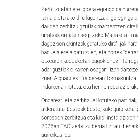
Zerbitzuetan ere igoera egongo da hurren
larrialdietarako diru laguntzak igo egingo 
dauden zerbitzu gzutiak mantentzen direla. 
urratsak ematen segitzeko Matia eta Emagi
dagozkion ekintzak garatuko dira", jakinaraz
baduela ere aipatu zuen, eta horrek "ber
etxearen kudeaketari dagokionez. Horregatik
adar guztiak elkarren osagarri izan daitezen
zuen Alguacilek. Era berean, formakuntza
indarkeriari lotuta, eta herri erreparaziora
Ondareari eta zerbitzuei lotutako partidak
alderatuta, besteak beste, kale garbiketa
sorospen zerbitzua eta kirol instalazioen
2026an TAO zerbitzu berria lizitatu behar
aurreikusi du.