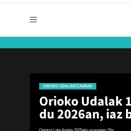
ORIOKO UDALBATZARRAK
Orioko Udalak 1
du 2026an, iaz
Onintza Lete Arrieta
2025eko azaroaren 28a