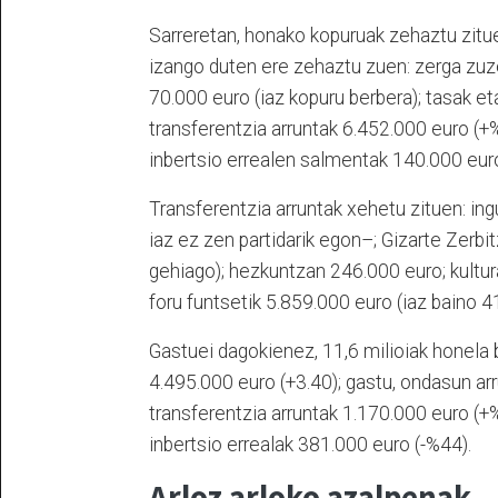
Sarreretan, honako kopuruak zehaztu zitue
izango duten ere zehaztu zuen: zerga zuz
70.000 euro (iaz kopuru berbera); tasak et
transferentzia arruntak 6.452.000 euro (+
inbertsio errealen salmentak 140.000 euro
Transferentzia arruntak xehetu zituen: in
iaz ez zen partidarik egon–; Gizarte Zerb
gehiago); hezkuntzan 246.000 euro; kultur
foru funtsetik 5.859.000 euro (iaz baino 
Gastuei dagokienez, 11,6 milioiak honela 
4.495.000 euro (+3.40); gastu, ondasun ar
transferentzia arruntak 1.170.000 euro (+
inbertsio errealak 381.000 euro (-%44).
Arloz arloko azalpenak