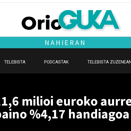
NAHIERAN
TELEBISTA
PODCASTAK
TELEBISTA ZUZENEA
1,6 milioi euroko aurr
 baino %4,17 handiagoa