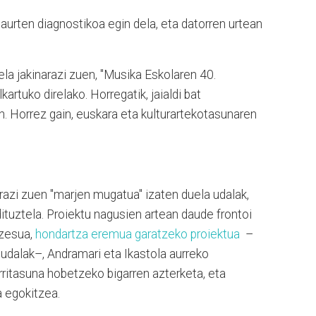
aurten diagnostikoa egin dela, eta datorren urtean
ela jakinarazi zuen, "Musika Eskolaren 40.
artuko direlako. Horregatik, jaialdi bat
n. Horrez gain, euskara eta kulturartekotasunaren
.
razi zuen "marjen mugatua" izaten duela udalak,
ituztela. Proiektu nagusien artean daude frontoi
ozesua,
hondartza eremua garatzeko proiektua
–
 udalak–, Andramari eta Ikastola aurreko
rritasuna hobetzeko bigarren azterketa, eta
 egokitzea.