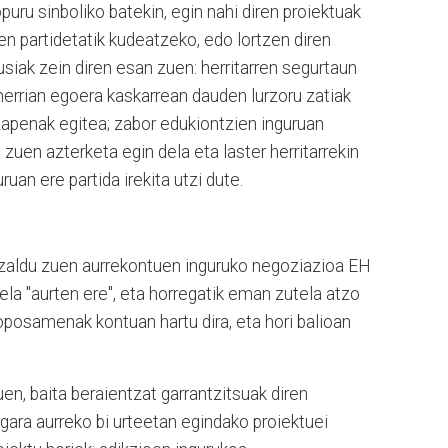
opuru sinboliko batekin, egin nahi diren proiektuak
en partidetatik kudeatzeko, edo lortzen diren
iak zein diren esan zuen: herritarren segurtaun
errian egoera kaskarrean dauden lurzoru zatiak
zapenak egitea; zabor edukiontzien inguruan
 zuen azterketa egin dela eta laster herritarrekin
uan ere partida irekita utzi dute.
aldu zuen aurrekontuen inguruko negoziazioa EH
dela "aurten ere", eta horregatik eman zutela atzo
oposamenak kontuan hartu dira, eta hori balioan
en, baita beraientzat garrantzitsuak diren
 gara aurreko bi urteetan egindako proiektuei