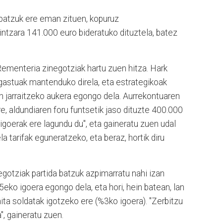
 batzuk ere eman zituen, kopuruz
intzara 141.000 euro bideratuko dituztela, batez
ementeria zinegotziak hartu zuen hitza. Hark
astuak mantenduko direla, eta estrategikoak
in jarraitzeko aukera egongo dela. Aurrekontuaren
re, aldundiaren foru funtsetik jaso dituzte 400.000
 igoerak ere lagundu du", eta gaineratu zuen udal
 tarifak eguneratzeko, eta beraz, hortik diru
egotziak partida batzuk azpimarratu nahi izan
eko igoera egongo dela, eta hori, hein batean, lan
aita soldatak igotzeko ere (%3ko igoera). "Zerbitzu
", gaineratu zuen.