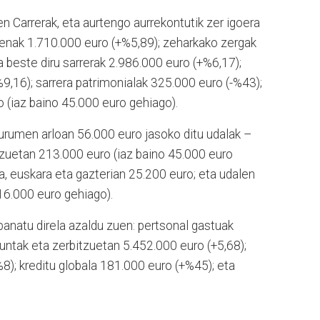
n Carrerak, eta aurtengo aurrekontutik zer igoera
enak 1.710.000 euro (+%5,89); zeharkako zergak
a beste diru sarrerak 2.986.000 euro (+%6,17);
%9,16); sarrera patrimonialak 325.000 euro (-%43);
 (iaz baino 45.000 euro gehiago).
gurumen arloan 56.000 euro jasoko ditu udalak –
itzuetan 213.000 euro (iaz baino 45.000 euro
a, euskara eta gazterian 25.200 euro; eta udalen
416.000 euro gehiago).
banatu direla azaldu zuen: pertsonal gastuak
runtak eta zerbitzuetan 5.452.000 euro (+5,68);
%8); kreditu globala 181.000 euro (+%45); eta