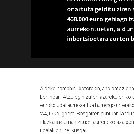
onartuta gelditu ziren
468.000 euro gehiago i
aurrekontuetan, aldund
inbertsioetara aurten 
Aldeko hamahiru botorekin, aho batez onar
behinean. Atzo egin zuten azaroko ohiko u
euroko udal aurrekontua hurrengo urterako
%4,17ko igoera. Bosgarren puntuan landu z
idazkariak eman zituen aurreneko azalpen
udalak online ikusgai–.