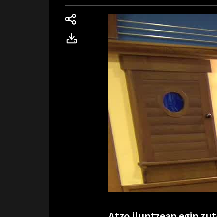
Atzo iluntzean egin zut