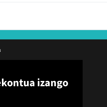
N
ekontua izango