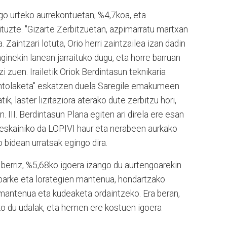
go urteko aurrekontuetan; %4,7koa, eta
dituzte. "Gizarte Zerbitzuetan, azpimarratu martxan
Zaintzari lotuta, Orio herri zaintzailea izan dadin
nekin lanean jarraituko dugu, eta horre barruan
i zuen. Irailetik Oriok Berdintasun teknikaria
rantolaketa" eskatzen duela Saregile emakumeen
, laster lizitaziora aterako dute zerbitzu hori,
. III. Berdintasun Plana egiten ari direla ere esan
 eskainiko da LOPIVI haur eta nerabeen aurkako
ko bidean urratsak egingo dira.
, berriz, %5,68ko igoera izango du aurtengoarekin
, parke eta lorategien mantenua, hondartzako
 mantenua eta kudeaketa ordaintzeko. Era beran,
ko du udalak, eta hemen ere kostuen igoera