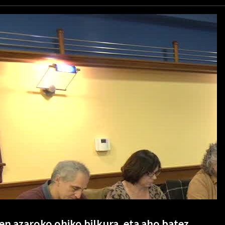
en azaroko ohiko bilkura, eta aho batez