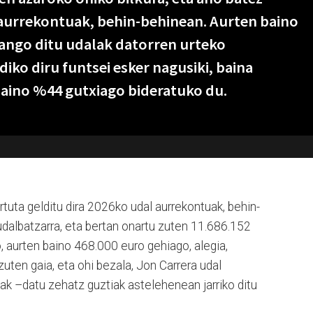
 aurrekontuak, behin-behinean. Aurten baino
zango ditu udalak datorren urteko
iko diru funtsei esker nagusiki, baina
baino %44 gutxiago bideratuko du.
tuta gelditu dira 2026ko udal aurrekontuak, behin-
dalbatzarra, eta bertan onartu zuten 11.686.152
, aurten baino 468.000 euro gehiago, alegia,
uten gaia, eta ohi bezala, Jon Carrera udal
ak –datu zehatz guztiak astelehenean jarriko ditu