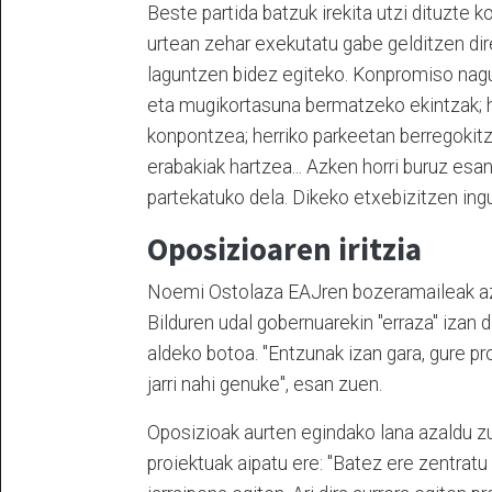
Beste partida batzuk irekita utzi dituzte k
urtean zehar exekutatu gabe gelditzen dir
laguntzen bidez egiteko. Konpromiso nagus
eta mugikortasuna bermatzeko ekintzak; h
konpontzea; herriko parkeetan berregokit
erabakiak hartzea... Azken horri buruz esan
partekatuko dela. Dikeko etxebizitzen ingur
Oposizioaren iritzia
Noemi Ostolaza EAJren bozeramaileak az
Bilduren udal gobernuarekin "erraza" izan 
aldeko botoa. "Entzunak izan gara, gure pr
jarri nahi genuke", esan zuen.
Oposizioak aurten egindako lana azaldu zu
proiektuak aipatu ere: "Batez ere zentratu