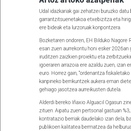
Udal idazkariak gai zehatzei buruzko datu
garrantzitsuenetakoa etxebizitza eta hirig
ere bideak eta lurzoruak konpontzera.
Bozketaren ondoren, EH Bilduko Nagore R
esan zuen aurrekontu honi esker 2026an g
iruditzen zaizkien proiektu eta zerbitzuek
igoeraren arrazoia ere azaldu zuen, izan e
euro. Horrez gain, "ordenantza fiskaletako
kanpineko berrikuntzek aukera eman dietela
gehiago jasotzea aurreikusten dutela.
Alderdi bereko Iñaxio Alguacil Ogasun zin
zituen. Aipatu zuen pertsonal gastuan %3,5
kontratazio berriak daudelako izan dela, b
publikoen kalitatea bermatzea da helburua