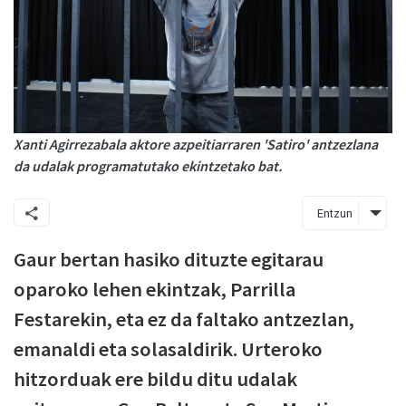
Xanti Agirrezabala aktore azpeitiarraren 'Satiro' antzezlana
da udalak programatutako ekintzetako bat.
Entzun
Gaur bertan hasiko dituzte egitarau
oparoko lehen ekintzak, Parrilla
Festarekin, eta ez da faltako antzezlan,
emanaldi eta solasaldirik. Urteroko
hitzorduak ere bildu ditu udalak