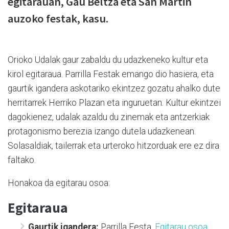
egitarauan, Gau Beltza eta San Martin
auzoko festak, kasu.
Orioko Udalak gaur zabaldu du udazkeneko kultur eta
kirol egitaraua. Parrilla Festak emango dio hasiera, eta
gaurtik igandera askotariko ekintzez gozatu ahalko dute
herritarrek Herriko Plazan eta inguruetan. Kultur ekintzei
dagokienez, udalak azaldu du zinemak eta antzerkiak
protagonismo berezia izango dutela udazkenean.
Solasaldiak, tailerrak eta urteroko hitzorduak ere ez dira
faltako.
Honakoa da egitarau osoa:
Egitaraua
Gaurtik igandera:
Parrilla Festa.
Egitarau osoa,