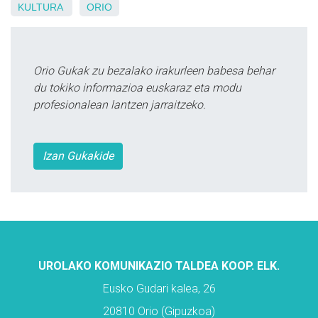
KULTURA
ORIO
Orio Gukak zu bezalako irakurleen babesa behar
du tokiko informazioa euskaraz eta modu
profesionalean lantzen jarraitzeko.
Izan Gukakide
UROLAKO KOMUNIKAZIO TALDEA KOOP. ELK.
Eusko Gudari kalea, 26
20810 Orio (Gipuzkoa)