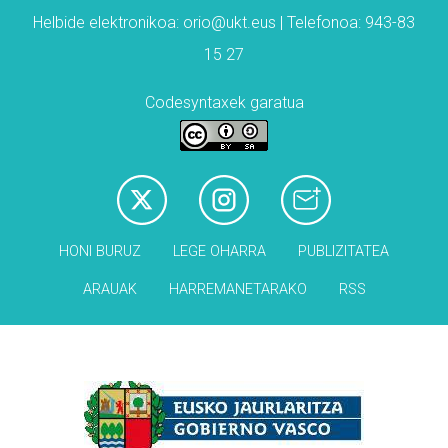
Helbide elektronikoa: orio@ukt.eus | Telefonoa: 943-83
15 27
Codesyntaxek garatua
HONI BURUZ
LEGE OHARRA
PUBLIZITATEA
ARAUAK
HARREMANETARAKO
RSS
Babesleak