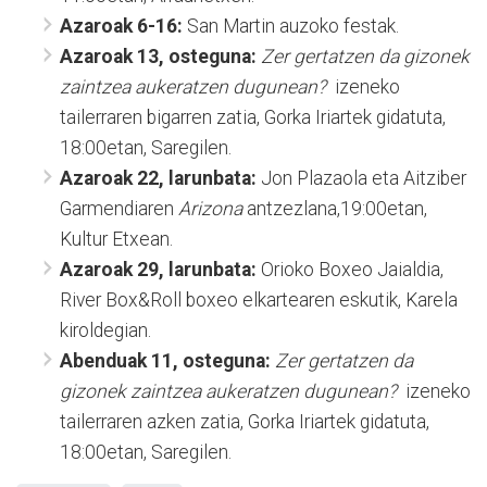
Azaroak 6-16:
San Martin auzoko festak.
Azaroak 13, osteguna:
Zer gertatzen da gizonek
zaintzea aukeratzen dugunean?
izeneko
tailerraren bigarren zatia, Gorka Iriartek gidatuta,
18:00etan, Saregilen.
Azaroak 22, larunbata:
Jon Plazaola eta Aitziber
Garmendiaren
Arizona
antzezlana,19:00etan,
Kultur Etxean.
Azaroak 29, larunbata:
Orioko Boxeo Jaialdia,
River Box&Roll boxeo elkartearen eskutik, Karela
kiroldegian.
Abenduak 11, osteguna:
Zer gertatzen da
gizonek zaintzea aukeratzen dugunean?
izeneko
tailerraren azken zatia, Gorka Iriartek gidatuta,
18:00etan, Saregilen.