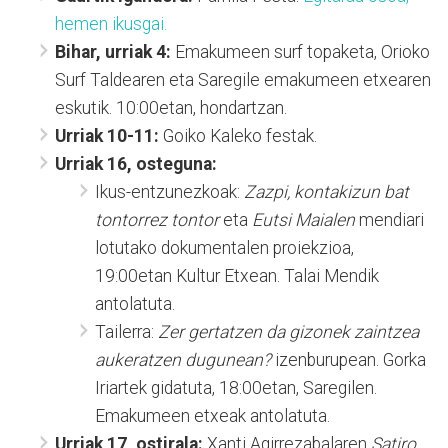
hemen ikusgai.
Bihar, urriak 4:
Emakumeen surf topaketa, Orioko
Surf Taldearen eta Saregile emakumeen etxearen
eskutik. 10:00etan, hondartzan.
Urriak 10-11:
Goiko Kaleko festak.
Urriak 16, osteguna:
Ikus-entzunezkoak:
Zazpi, kontakizun bat
tontorrez tontor
eta
Eutsi Maialen
mendiari
lotutako dokumentalen proiekzioa,
19:00etan Kultur Etxean. Talai Mendik
antolatuta.
Tailerra:
Zer gertatzen da gizonek zaintzea
aukeratzen dugunean?
izenburupean. Gorka
Iriartek gidatuta, 18:00etan, Saregilen.
Emakumeen etxeak antolatuta.
Urriak 17, ostirala:
Xanti Agirrezabalaren
Satiro