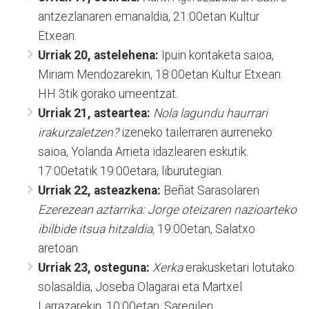
antzezlanaren emanaldia, 21:00etan Kultur
Etxean.
Urriak 20, astelehena:
Ipuin kontaketa saioa,
Miriam Mendozarekin, 18:00etan Kultur Etxean.
HH 3tik gorako umeentzat.
Urriak 21, asteartea:
Nola lagundu haurrari
irakurzaletzen?
izeneko tailerraren aurreneko
saioa, Yolanda Arrieta idazlearen eskutik.
17:00etatik 19:00etara, liburutegian.
Urriak 22, asteazkena:
Beñat Sarasolaren
Ezerezean aztarrika: Jorge oteizaren nazioarteko
ibilbide itsua hitzaldia,
19:00etan, Salatxo
aretoan.
Urriak 23, osteguna:
Xerka
erakusketari lotutako
solasaldia, Joseba Olagarai eta Martxel
Larrazarekin, 10:00etan, Saregilen.