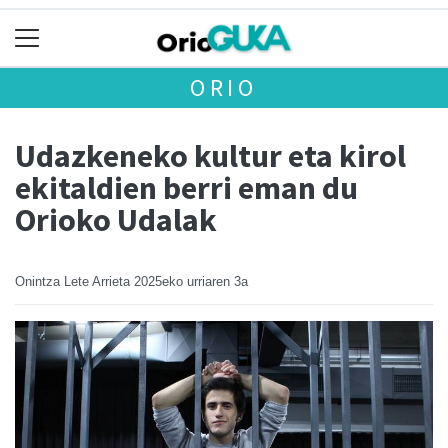
ORIO
Udazkeneko kultur eta kirol
ekitaldien berri eman du
Orioko Udalak
Onintza Lete Arrieta
2025eko urriaren 3a