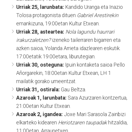
Urriak 25, larunbata:
Kandido Uranga eta Inazio
Tolosa protagonista dituen
Gabriel Arestirekin
emankizuna, 19:00etan Kultur Etxean.
Urriak 28, asteartea:
Nola lagundu haurrari
irakurzaletzen?
izeneko tailerraren bigarren eta
azken saioa, Yolanda Arrieta idazlearen eskutik.
17:00etatik 19:00etara, liburutegian.
Urriak 30, osteguna:
Ipuin kontaketa saioa Pello
Añorgarekin, 18:00etan Kultur Etxean, LH 1
mailatik gorako umeentzat.
Urriak 31, ostirala:
Gau Beltza.
Azaroak 1, larunbata:
Sara Azurzaren kontzertua,
21:00etan Kultur Etxean.
Azaroak 2, igandea:
Joxe Mari Sarasola Zainbizi
elkarteko kidearen
Heriotzaren taupadak
hitzaldia,
11:00etan, Arraunetxen.