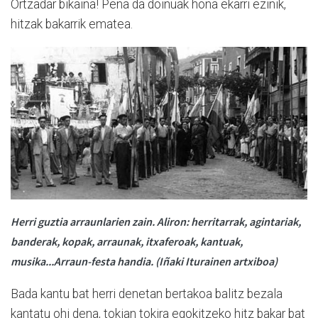
Ortzadar bikaina! Pena da doinuak hona ekarri ezinik,
hitzak bakarrik ematea.
Herri guztia arraunlarien zain. Aliron: herritarrak, agintariak,
banderak, kopak, arraunak, itxaferoak, kantuak,
musika...Arraun-festa handia. (Iñaki Iturainen artxiboa)
Bada kantu bat herri denetan bertakoa balitz bezala
kantatu ohi dena, tokian tokira egokitzeko hitz bakar bat