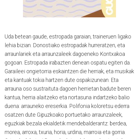
Uda betean gaude, estropada garaian, traineruen ligako
lehia bizian. Donostiako estropadak hurreratzen, eta
arraunlariek eta arraunzaleek dagoeneko Kontxakoa
gogoan. Estropada irabazten denean ospatu egiten da.
Garaileei ongietorria eskaintzen die herriak, eta musikak
eta kantuak tokia hartzen dute ospakizunean. Eta
arrauna oso sustraituta dagoen herrietan badute beren
kantua, herria alaitzeko eta nortasuna indartzeko balio
duena: arrauneko ereserkia. Polifonia koloretsu ederra
osatzen dute Gipuzkoako portuetako arraunzaleek,
eguzkiak bezala ekialdetik mendebalderantz: berdea,
morea, arroxa, txuria, horia, urdina, marroia eta gorria.