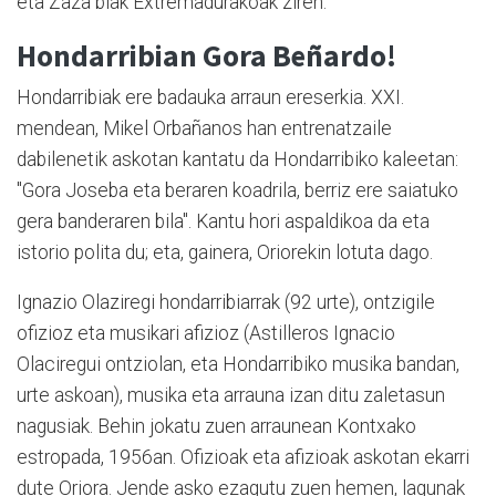
eta Zaza biak Extremadurakoak ziren.
Hondarribian Gora Beñardo!
Hondarribiak ere badauka arraun ereserkia. XXI.
mendean, Mikel Orbañanos han entrenatzaile
dabilenetik askotan kantatu da Hondarribiko kaleetan:
"Gora Joseba eta beraren koadrila, berriz ere saiatuko
gera banderaren bila". Kantu hori aspaldikoa da eta
istorio polita du; eta, gainera, Oriorekin lotuta dago.
Ignazio Olaziregi hondarribiarrak (92 urte), ontzigile
ofizioz eta musikari afizioz (Astilleros Ignacio
Olaciregui ontziolan, eta Hondarribiko musika bandan,
urte askoan), musika eta arrauna izan ditu zaletasun
nagusiak. Behin jokatu zuen arraunean Kontxako
estropada, 1956an. Ofizioak eta afizioak askotan ekarri
dute Oriora. Jende asko ezagutu zuen hemen, lagunak