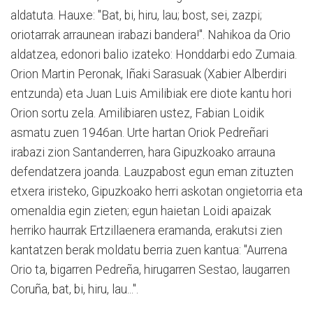
aldatuta. Hauxe: "Bat, bi, hiru, lau; bost, sei, zazpi;
oriotarrak arraunean irabazi bandera!". Nahikoa da Orio
aldatzea, edonori balio izateko: Honddarbi edo Zumaia.
Orion Martin Peronak, Iñaki Sarasuak (Xabier Alberdiri
entzunda) eta Juan Luis Amilibiak ere diote kantu hori
Orion sortu zela. Amilibiaren ustez, Fabian Loidik
asmatu zuen 1946an. Urte hartan Oriok Pedreñari
irabazi zion Santanderren, hara Gipuzkoako arrauna
defendatzera joanda. Lauzpabost egun eman zituzten
etxera iristeko, Gipuzkoako herri askotan ongietorria eta
omenaldia egin zieten; egun haietan Loidi apaizak
herriko haurrak Ertzillaenera eramanda, erakutsi zien
kantatzen berak moldatu berria zuen kantua: "Aurrena
Orio ta, bigarren Pedreña, hirugarren Sestao, laugarren
Coruña, bat, bi, hiru, lau...".