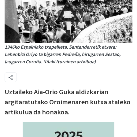
1946ko Espainiako txapelketa, Santanderretik etxera:
Lehenbizi Oriyo ta bigarren Pedreña, hirugarren Sestao,
laugarren Coruña. (Iñaki Iturainen artxiboa)
Uztaileko Aia-Orio Guka aldizkarian
argitaratutako Oroimenaren kutxa ataleko
artikulua da honakoa.