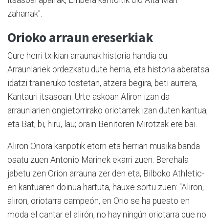
itsasoai aparrak, Erribera kantoitik dio Aita Mari
zaharrak".
Orioko arraun ereserkiak
Gure herri txikian arraunak historia handia du.
Arraunlariek ordezkatu dute herria, eta historia aberatsa
idatzi traineruko tostetan, atzera begira, beti aurrera,
Kantauri itsasoan. Urte askoan Aliron izan da
arraunlarien ongietorrirako oriotarrek izan duten kantua,
eta Bat, bi, hiru, lau; orain Benitoren Mirotzak ere bai.
Aliron Oriora kanpotik etorri eta herrian musika banda
osatu zuen Antonio Marinek ekarri zuen. Berehala
jabetu zen Orion arrauna zer den eta, Bilboko Athletic-
en kantuaren doinua hartuta, hauxe sortu zuen: "Aliron,
aliron, oriotarra campeón, en Orio se ha puesto en
moda el cantar el alirón, no hay ningún oriotarra que no