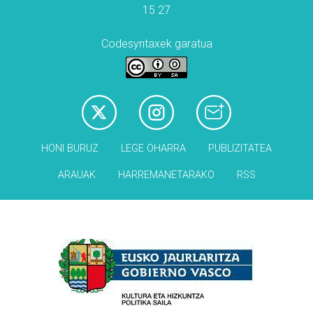
15 27
Codesyntaxek garatua
HONI BURUZ
LEGE OHARRA
PUBLIZITATEA
ARAUAK
HARREMANETARAKO
RSS
Babesleak