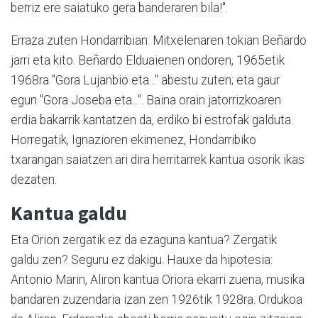
berriz ere saiatuko gera banderaren bila!".
Erraza zuten Hondarribian: Mitxelenaren tokian Beñardo
jarri eta kito. Beñardo Elduaienen ondoren, 1965etik
1968ra "Gora Lujanbio eta..." abestu zuten; eta gaur
egun "Gora Joseba eta...". Baina orain jatorrizkoaren
erdia bakarrik kantatzen da, erdiko bi estrofak galduta.
Horregatik, Ignazioren ekimenez, Hondarribiko
txarangan saiatzen ari dira herritarrek kantua osorik ikas
dezaten.
Kantua galdu
Eta Orion zergatik ez da ezaguna kantua? Zergatik
galdu zen? Seguru ez dakigu. Hauxe da hipotesia:
Antonio Marin, Aliron kantua Oriora ekarri zuena, musika
bandaren zuzendaria izan zen 1926tik 1928ra. Ordukoa