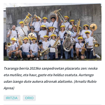
Txaranga berria 2023ko sanpedroetan plazaratu zen: neska
eta mutilez, eta haur, gazte eta helduz osatuta. Aurtengo
udan izango dute aukera
alironak
alaitzeko. (Arnaitz Rubio
Aprea)
IRITZIA
ORIO