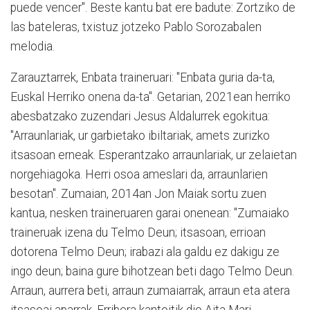
puede vencer". Beste kantu bat ere badute: Zortziko de
las bateleras, txistuz jotzeko Pablo Sorozabalen
melodia.
Zarauztarrek, Enbata traineruari: "Enbata guria da-ta,
Euskal Herriko onena da-ta". Getarian, 2021ean herriko
abesbatzako zuzendari Jesus Aldalurrek egokitua:
"Arraunlariak, ur garbietako ibiltariak, amets zurizko
itsasoan erneak. Esperantzako arraunlariak, ur zelaietan
norgehiagoka. Herri osoa ameslari da, arraunlarien
besotan". Zumaian, 2014an Jon Maiak sortu zuen
kantua, nesken traineruaren garai onenean: "Zumaiako
traineruak izena du Telmo Deun; itsasoan, errioan
dotorena Telmo Deun; irabazi ala galdu ez dakigu ze
ingo deun; baina gure bihotzean beti dago Telmo Deun.
Arraun, aurrera beti, arraun zumaiarrak, arraun eta atera