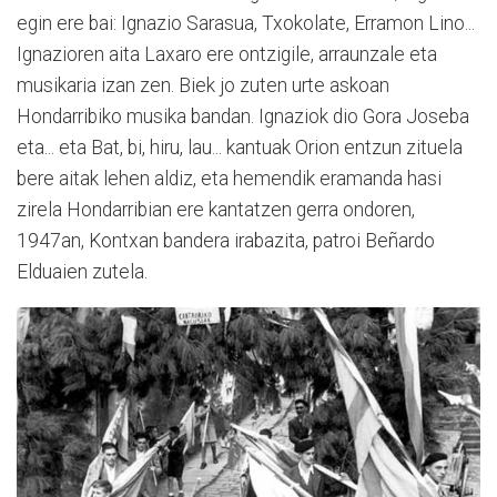
egin ere bai: Ignazio Sarasua, Txokolate, Erramon Lino...
Ignazioren aita Laxaro ere ontzigile, arraunzale eta
musikaria izan zen. Biek jo zuten urte askoan
Hondarribiko musika bandan. Ignaziok dio Gora Joseba
eta... eta Bat, bi, hiru, lau... kantuak Orion entzun zituela
bere aitak lehen aldiz, eta hemendik eramanda hasi
zirela Hondarribian ere kantatzen gerra ondoren,
1947an, Kontxan bandera irabazita, patroi Beñardo
Elduaien zutela.