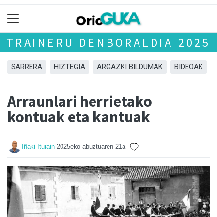
TRAINERU DENBORALDIA 2025
SARRERA
HIZTEGIA
ARGAZKI BILDUMAK
BIDEOAK
Arraunlari herrietako
kontuak eta kantuak
Iñaki Iturain
2025eko abuztuaren 21a