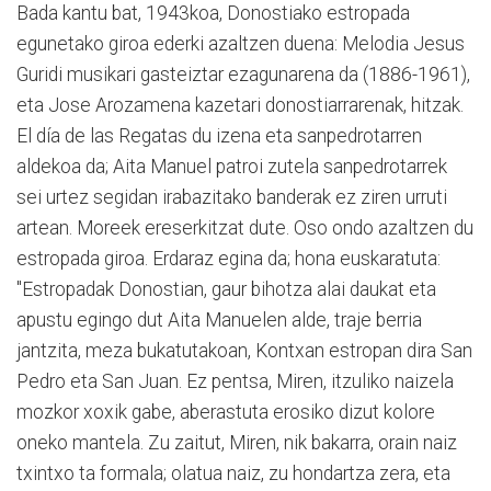
Bada kantu bat, 1943koa, Donostiako estropada
egunetako giroa ederki azaltzen duena: Melodia Jesus
Guridi musikari gasteiztar ezagunarena da (1886-1961),
eta Jose Arozamena kazetari donostiarrarenak, hitzak.
El día de las Regatas du izena eta sanpedrotarren
aldekoa da; Aita Manuel patroi zutela sanpedrotarrek
sei urtez segidan irabazitako banderak ez ziren urruti
artean. Moreek ereserkitzat dute. Oso ondo azaltzen du
estropada giroa. Erdaraz egina da; hona euskaratuta:
"Estropadak Donostian, gaur bihotza alai daukat eta
apustu egingo dut Aita Manuelen alde, traje berria
jantzita, meza bukatutakoan, Kontxan estropan dira San
Pedro eta San Juan. Ez pentsa, Miren, itzuliko naizela
mozkor xoxik gabe, aberastuta erosiko dizut kolore
oneko mantela. Zu zaitut, Miren, nik bakarra, orain naiz
txintxo ta formala; olatua naiz, zu hondartza zera, eta