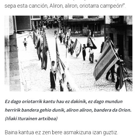
sepa esta canción, Aliron, aliron, oriotarra campeón!".
Ez dago oriotarrik kantu hau ez dakinik, ez dago mundun
herririk bandera gehio dunik, aliron aliron, bandera da Orion.
(Iñaki Iturainen artxiboa)
Baina kantua ez zen bere asmakizuna izan guztiz.