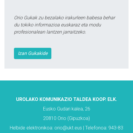
Orio Gukak zu bezalako irakurleen babesa behar
du tokiko informazioa euskaraz eta modu
profesionalean lantzen jarraitzeko.
Izan Gukakide
UROLAKO KOMUNIKAZIO TALDEA KOOP. ELK.
Eusko Gudari kalea, 26
20810 Orio (Gipuzkoa)
Helbide elektronikoa: orio@ukt.eus | Telefonoa: 943-83