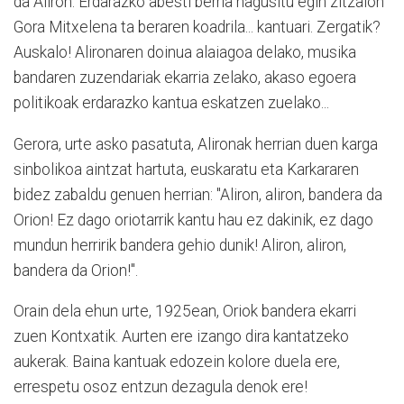
da Aliron. Erdarazko abesti berria nagusitu egin zitzaion
Gora Mitxelena ta beraren koadrila... kantuari. Zergatik?
Auskalo! Alironaren doinua alaiagoa delako, musika
bandaren zuzendariak ekarria zelako, akaso egoera
politikoak erdarazko kantua eskatzen zuelako...
Gerora, urte asko pasatuta, Alironak herrian duen karga
sinbolikoa aintzat hartuta, euskaratu eta Karkararen
bidez zabaldu genuen herrian: "Aliron, aliron, bandera da
Orion! Ez dago oriotarrik kantu hau ez dakinik, ez dago
mundun herririk bandera gehio dunik! Aliron, aliron,
bandera da Orion!".
Orain dela ehun urte, 1925ean, Oriok bandera ekarri
zuen Kontxatik. Aurten ere izango dira kantatzeko
aukerak. Baina kantuak edozein kolore duela ere,
errespetu osoz entzun dezagula denok ere!