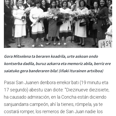
Gora Mitxelena ta beraren koadrila, urte askoan ondo
kontserba dadila, buruz azkarra eta memoriz abila, berriz ere
saiatuko gera banderaren bila! (Iñaki Iturainen artxiboa)
Pasai San Juanen denbora errekor bati (19 minutu eta
17 segundo) abestu izan diote: "Diezinueve diezisiete,
ha causado admiración, en la Concha están diciendo
sanjuandarra campeón, ahí la tienes, rómpela, ya te
costará romper, los remeros de San Juan nadie los