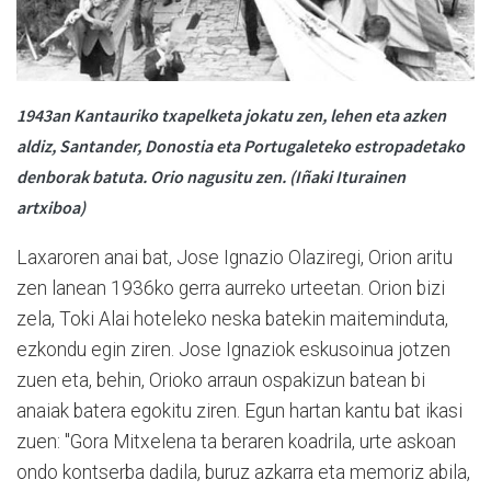
1943an Kantauriko txapelketa jokatu zen, lehen eta azken
aldiz, Santander, Donostia eta Portugaleteko estropadetako
denborak batuta. Orio nagusitu zen. (Iñaki Iturainen
artxiboa)
Laxaroren anai bat, Jose Ignazio Olaziregi, Orion aritu
zen lanean 1936ko gerra aurreko urteetan. Orion bizi
zela, Toki Alai hoteleko neska batekin maiteminduta,
ezkondu egin ziren. Jose Ignaziok eskusoinua jotzen
zuen eta, behin, Orioko arraun ospakizun batean bi
anaiak batera egokitu ziren. Egun hartan kantu bat ikasi
zuen: "Gora Mitxelena ta beraren koadrila, urte askoan
ondo kontserba dadila, buruz azkarra eta memoriz abila,