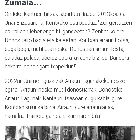
Zumaia…
Ondoko kantuen hitzak laburtuta daude. 2013koa da
Unai Elizasurena, Kontxako estropadaz: "Zer gertatzen
da irailean lehenengo bi igandeetan? Zenbat kolore
Donostiako badia eta kaleetan. Kontxan arraun hotsa,
boga boga, mutil eta neska. Donostian arraun festa,
paladaz palada, uberaz ubera, arrauna bizi da. Bandera
bakarra, denok gara txapeldun!".
2022an Jaime Eguzkizak Arraun Lagunakeko neskei
egina: "Arraun! neska-mutil donostiarrak, Donostiko
Arraun Lagunak, Kantauri itsasoan dugu kabia, gure
Kontxan kulunka bizia. Arraun! gure arraunlariak,
hamalau, traineru gainean, ikurrinaren bila".