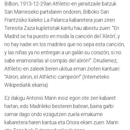
Bilbon, 1913-12-29an Athletic-en jarraitzaile batzuk
San Mameseko partidaren ondoren, Bilboko San
Frantzisko kaleko La Palanca kabaretera joan ziren.
Teresita Zaza kupletistak kantu hau abestu zuen: "En
Madrid se ha puesto en moda la canción del 'Alirón', y
no hay nadie en los madriles que no sepa esta canción,
y las niñas ya no entregan a un galán su corazón, si no
sabe enamorarlas al compás del alirón!". Dirudienez,
Athletic-en zaleek beren ukitua eman zioten kantuari:
"Aliron, aliron, el Athletic campeón!" (Interneteko
Wikipediatik ekarria).
Ez dakigu Antonio Marin inoiz egon ote zen kabaret
hartan, edo Madrileko besteren batean, baina garbi
samar dago ondo ezagutzen zuela emakume
kabaretera haren kantua eta Oriora ekarri zuen. Marin