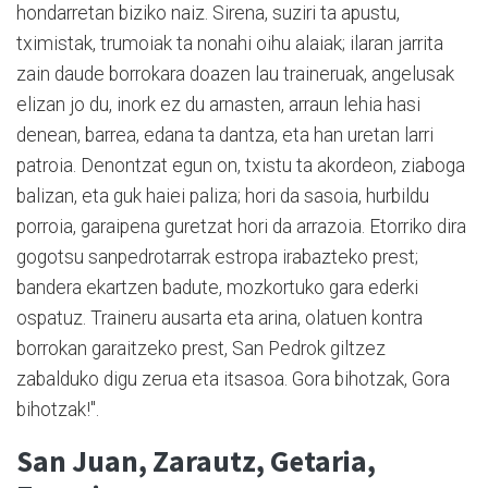
hondarretan biziko naiz. Sirena, suziri ta apustu,
tximistak, trumoiak ta nonahi oihu alaiak; ilaran jarrita
zain daude borrokara doazen lau traineruak, angelusak
elizan jo du, inork ez du arnasten, arraun lehia hasi
denean, barrea, edana ta dantza, eta han uretan larri
patroia. Denontzat egun on, txistu ta akordeon, ziaboga
balizan, eta guk haiei paliza; hori da sasoia, hurbildu
porroia, garaipena guretzat hori da arrazoia. Etorriko dira
gogotsu sanpedrotarrak estropa irabazteko prest;
bandera ekartzen badute, mozkortuko gara ederki
ospatuz. Traineru ausarta eta arina, olatuen kontra
borrokan garaitzeko prest, San Pedrok giltzez
zabalduko digu zerua eta itsasoa. Gora bihotzak, Gora
bihotzak!".
San Juan, Zarautz, Getaria,