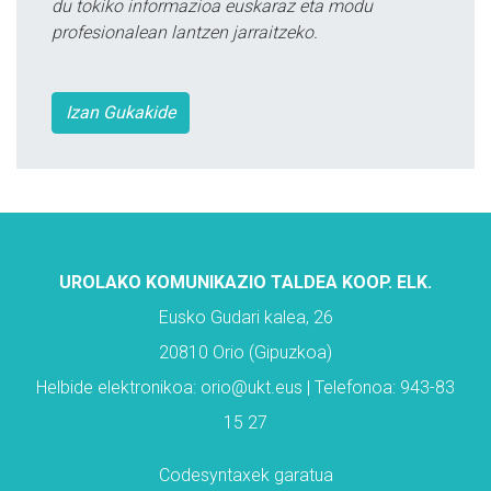
du tokiko informazioa euskaraz eta modu
profesionalean lantzen jarraitzeko.
Izan Gukakide
UROLAKO KOMUNIKAZIO TALDEA KOOP. ELK.
Eusko Gudari kalea, 26
20810 Orio (Gipuzkoa)
Helbide elektronikoa: orio@ukt.eus | Telefonoa: 943-83
15 27
Codesyntaxek garatua