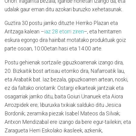
Orion. Iragarrita bezala, igande honetan izango da, eta
udalak gaur eman ditu azokari buruzko xehetasunak.
Guztira 30 postu jarriko dituzte Herriko Plazan eta
Aritzaga kalean –
iaz 28 etorri ziren
–, eta herritarren
eskura egongo dira hainbat motatako produktuak goiz
parte osoan, 10:00etan hasi eta 14:00 arte.
Postu gehienak sortzaile gipuzkoarrenak izango dira,
20. Bizkaitik bost artisau etorriko dira, Nafarroatik lau,
eta Arabatik bat. Iaz bezala, gipuzkoarren artean, noski,
ez da faltako oriotarrik: Ostargi elkarteak jantziak eta
osagarriak jarriko ditu, baita Goiuri Unanuek eta Aiora
Arrozpidek ere; liburuxka txikiak salduko ditu Jesica
Bordonik; zeramika piezak Isabel Mateos da Silvak;
Antxon Mendizabal ere izango da bere egur-tailekin; eta
Zaragueta Herri Eskolako ikasleek, azkenik,