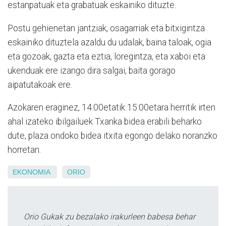
estanpatuak eta grabatuak eskainiko dituzte.
Postu gehienetan jantziak, osagarriak eta bitxigintza
eskainiko dituztela azaldu du udalak, baina taloak, ogia
eta gozoak, gazta eta eztia, loregintza, eta xaboi eta
ukenduak ere izango dira salgai, baita gorago
aipatutakoak ere.
Azokaren eraginez, 14:00etatik 15:00etara herritik irten
ahal izateko ibilgailuek Txanka bidea erabili beharko
dute, plaza ondoko bidea itxita egongo delako noranzko
horretan.
EKONOMIA
ORIO
Orio Gukak zu bezalako irakurleen babesa behar