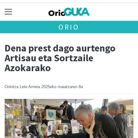
ORIO
Dena prest dago aurtengo
Artisau eta Sortzaile
Azokarako
Onintza Lete Arrieta
2025eko maiatzaren 8a