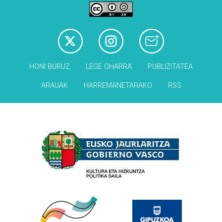
HONI BURUZ
LEGE OHARRA
PUBLIZITATEA
ARAUAK
HARREMANETARAKO
RSS
Babesleak