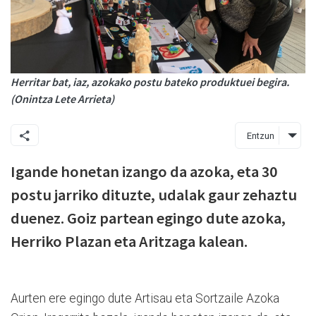
Herritar bat, iaz, azokako postu bateko produktuei begira.
(Onintza Lete Arrieta)
Entzun
Igande honetan izango da azoka, eta 30
postu jarriko dituzte, udalak gaur zehaztu
duenez. Goiz partean egingo dute azoka,
Herriko Plazan eta Aritzaga kalean.
Aurten ere egingo dute Artisau eta Sortzaile Azoka