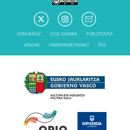
HONI BURUZ
LEGE OHARRA
PUBLIZITATEA
ARAUAK
HARREMANETARAKO
RSS
Babesleak