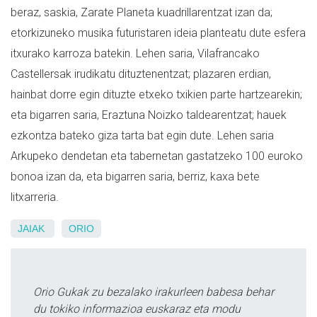
beraz, saskia, Zarate Planeta kuadrillarentzat izan da;
etorkizuneko musika futuristaren ideia planteatu dute esfera
itxurako karroza batekin. Lehen saria, Vilafrancako
Castellersak irudikatu dituztenentzat; plazaren erdian,
hainbat dorre egin dituzte etxeko txikien parte hartzearekin;
eta bigarren saria, Eraztuna Noizko taldearentzat; hauek
ezkontza bateko giza tarta bat egin dute. Lehen saria
Arkupeko dendetan eta tabernetan gastatzeko 100 euroko
bonoa izan da, eta bigarren saria, berriz, kaxa bete
litxarreria.
JAIAK
ORIO
Orio Gukak zu bezalako irakurleen babesa behar
du tokiko informazioa euskaraz eta modu