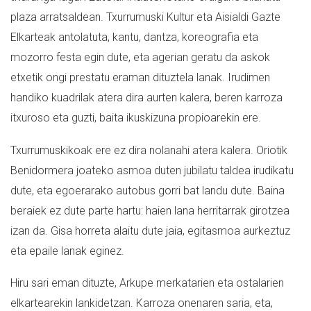
plaza arratsaldean. Txurrumuski Kultur eta Aisialdi Gazte
Elkarteak antolatuta, kantu, dantza, koreografia eta
mozorro festa egin d
ute, eta agerian geratu da askok
etxetik ongi prestatu eraman dituztela lanak. Irudimen
handiko kuadrilak atera dira aurten kalera, beren karroza
itxuroso eta guzti, baita ikuskizuna propioarekin ere.
Txurrumuskikoak ere ez dira nolanahi atera kalera. Oriotik
Benidormera joateko asmoa duten jubilatu taldea irudikatu
dute, eta egoerarako autobus gorri bat landu dute. Baina
beraiek ez dute parte hartu: haien lana herritarrak girotzea
izan da. Gisa horreta alaitu dute jaia, egitasmoa aurkeztuz
eta epaile lanak eginez.
Hiru sari eman dituzte, Arkupe merkatarien eta ostalarien
elkartearekin lankidetzan. Karroza onenaren saria, eta,