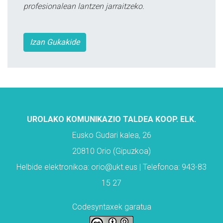
profesionalean lantzen jarraitzeko.
Izan Gukakide
UROLAKO KOMUNIKAZIO TALDEA KOOP. ELK.
Eusko Gudari kalea, 26
20810 Orio (Gipuzkoa)
Helbide elektronikoa: orio@ukt.eus | Telefonoa: 943-83
15 27
Codesyntaxek garatua