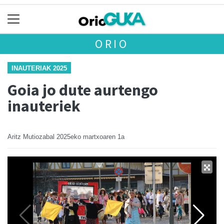
ORIO
INAUTERIAK 2025
Goia jo dute aurtengo
inauteriek
Aritz Mutiozabal
2025eko martxoaren 1a