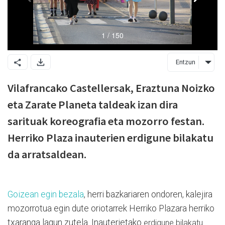
Entzun
Vilafrancako Castellersak, Eraztuna Noizko
eta Zarate Planeta taldeak izan dira
sarituak koreografia eta mozorro festan.
Herriko Plaza inauterien erdigune bilakatu
da arratsaldean.
Goizean egin bezala
, herri bazkariaren ondoren, kalejira
mozorrotua egin dute oriotarrek Herriko Plazara herriko
txaranga lagun zutela. Inauterietako
erdigune bilakatu