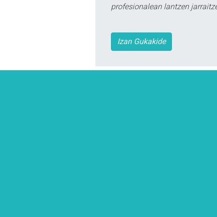
profesionalean lantzen jarraitz
Izan Gukakide