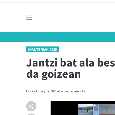
INAUTERIAK 2025
Jantzi bat ala be
da goizean
Gorka Eizagirre
2025eko martxoaren 1a