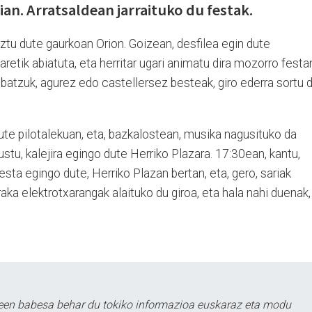
ian. Arratsaldean jarraituko du festak.
iztu dute gaurkoan Orion. Goizean, desfilea egin dute
retik abiatuta, eta herritar ugari animatu dira mozorro festa
 batzuk, agurez edo castellersez besteak, giro ederra sortu 
dute pilotalekuan, eta, bazkalostean, musika nagusituko da
justu, kalejira egingo dute Herriko Plazara. 17:30ean, kantu,
sta egingo dute, Herriko Plazan bertan, eta, gero, sariak
aka elektrotxarangak alaituko du giroa, eta hala nahi duenak,
leen babesa behar du tokiko informazioa euskaraz eta modu