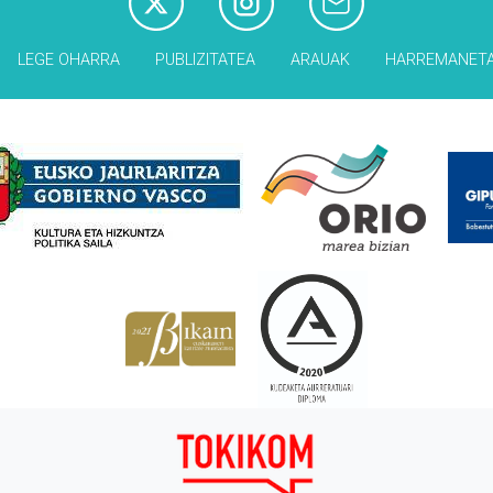
LEGE OHARRA
PUBLIZITATEA
ARAUAK
HARREMANET
Babesleak