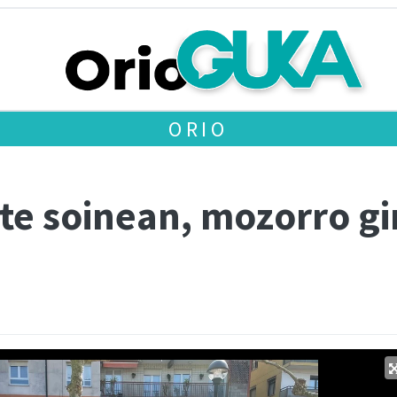
ORIO
ste soinean, mozorro gi