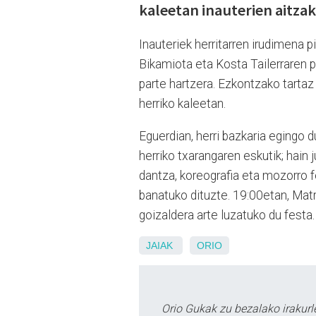
kaleetan inauterien aitzak
Inauteriek herritarren irudimena p
Bikamiota eta Kosta Tailerraren pa
parte hartzera. Ezkontzako tartaz
herriko kaleetan.
Eguerdian, herri bazkaria egingo 
herriko txarangaren eskutik; hain 
dantza, koreografia eta mozorro fe
banatuko dituzte. 19:00etan, Matr
goizaldera arte luzatuko du festa.
JAIAK
ORIO
Orio Gukak zu bezalako irakur