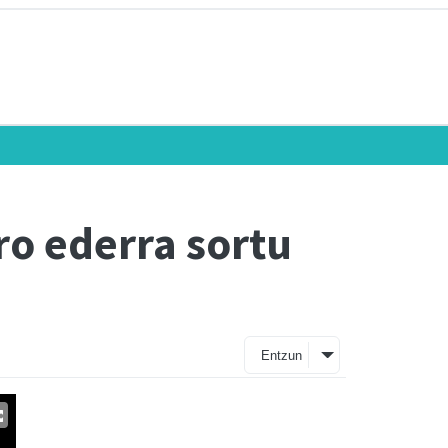
ro ederra sortu
Entzun