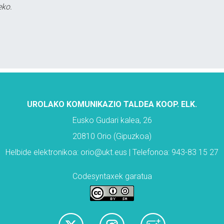
eko.
UROLAKO KOMUNIKAZIO TALDEA KOOP. ELK.
Eusko Gudari kalea, 26
20810 Orio (Gipuzkoa)
Helbide elektronikoa: orio@ukt.eus | Telefonoa: 943-83 15 27
Codesyntaxek garatua