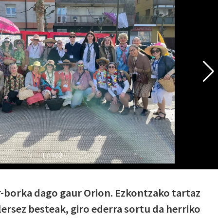
r-borka dago gaur Orion. Ezkontzako tartaz
ersez besteak, giro ederra sortu da herriko