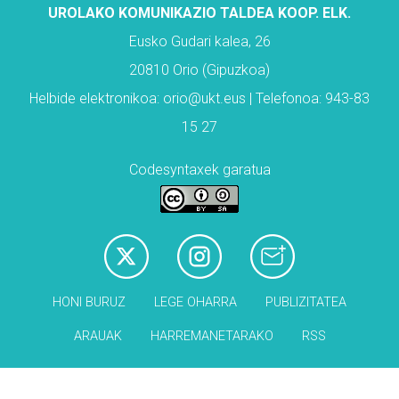
UROLAKO KOMUNIKAZIO TALDEA KOOP. ELK.
Eusko Gudari kalea, 26
20810 Orio (Gipuzkoa)
Helbide elektronikoa: orio@ukt.eus | Telefonoa: 943-83
15 27
Codesyntaxek garatua
HONI BURUZ
LEGE OHARRA
PUBLIZITATEA
ARAUAK
HARREMANETARAKO
RSS
Babesleak