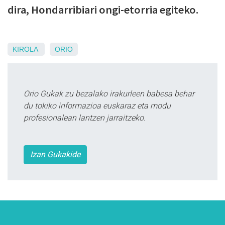
dira, Hondarribiari ongi-etorria egiteko.
KIROLA
ORIO
Orio Gukak zu bezalako irakurleen babesa behar
du tokiko informazioa euskaraz eta modu
profesionalean lantzen jarraitzeko.
Izan Gukakide