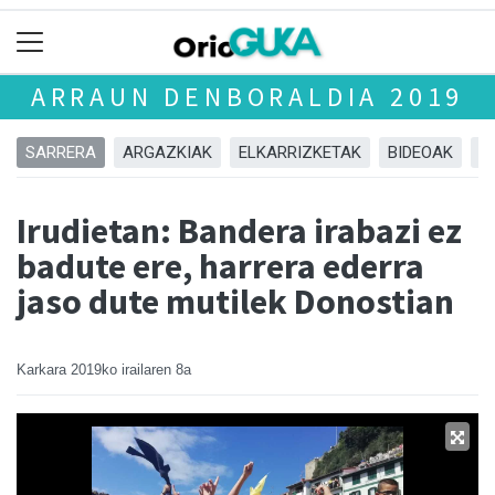
ARRAUN DENBORALDIA 2019
SARRERA
ARGAZKIAK
ELKARRIZKETAK
BIDEOAK
A
Irudietan: Bandera irabazi ez
badute ere, harrera ederra
jaso dute mutilek Donostian
Karkara
2019ko irailaren 8a