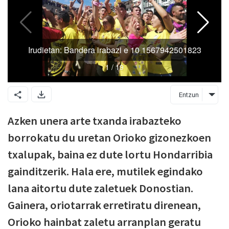
Entzun
Azken unera arte txanda irabazteko
borrokatu du uretan Orioko gizonezkoen
txalupak, baina ez dute lortu Hondarribia
gainditzerik. Hala ere, mutilek egindako
lana aitortu dute zaletuek Donostian.
Gainera, oriotarrak erretiratu direnean,
Orioko hainbat zaletu arranplan geratu