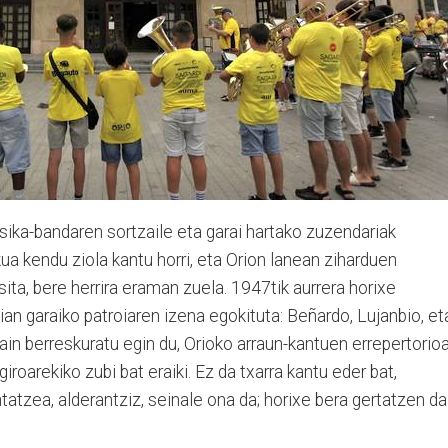
sika-bandaren sortzaile eta garai hartako zuzendariak
kua kendu ziola kantu horri, eta Orion lanean ziharduen
sita, bere herrira eraman zuela. 1947tik aurrera horixe
ian garaiko patroiaren izena egokituta: Beñardo, Lujanbio, et
ain berreskuratu egin du, Orioko arraun-kantuen errepertorio
giroarekiko zubi bat eraiki. Ez da txarra kantu eder bat,
tatzea, alderantziz, seinale ona da; horixe bera gertatzen da