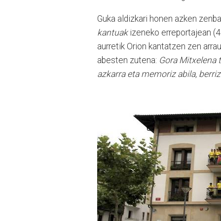
Guka aldizkari honen azken zenba
kantuak
izeneko erreportajean (42
aurretik Orion kantatzen zen arrau
abesten zutena:
Gora Mitxelena t
azkarra eta memoriz abila, berriz