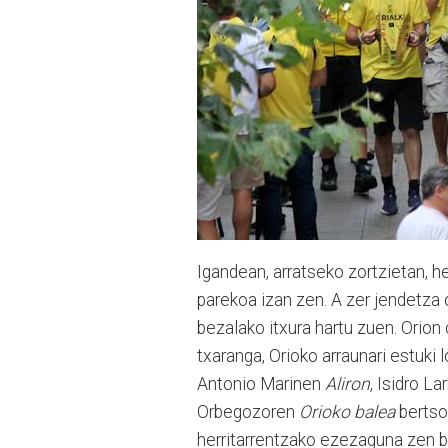
Igandean, arratseko zortzietan, he
parekoa izan zen. A zer jendetza 
bezalako itxura hartu zuen. Orion 
txaranga, Orioko arraunari estuki 
Antonio Marinen
Aliron
, Isidro L
Orbegozoren
Orioko balea
bertso
herritarrentzako ezezaguna zen be