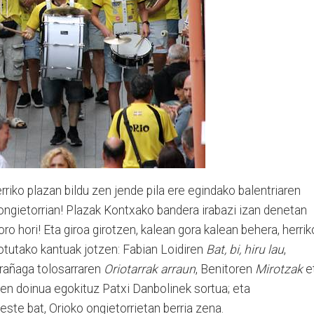
rriko plazan bildu zen jende pila ere egindako balentriaren
ongietorrian! Plazak Kontxako bandera irabazi izan denetan
oro hori! Eta giroa girotzen, kalean gora kalean behera, herrik
lotutako kantuak jotzen: Fabian Loidiren
Bat, bi, hiru lau
,
arrañaga tolosarraren
Oriotarrak arraun
, Benitoren
Mirotzak
e
en doinua egokituz Patxi Danbolinek sortua; eta
ste bat, Orioko ongietorrietan berria zena.