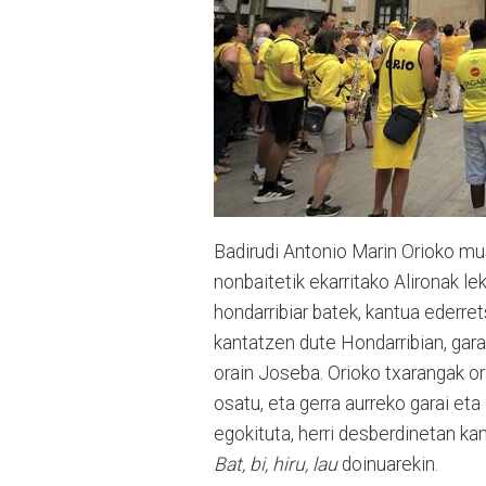
Badirudi Antonio Marin Orioko mu
nonbaitetik ekarritako Alironak le
hondarribiar batek, kantua ederret
kantatzen dute Hondarribian, gara
orain Joseba. Orioko txarangak or
osatu, eta gerra aurreko garai eta 
egokituta, herri desberdinetan kan
Bat, bi, hiru, lau
doinuarekin.