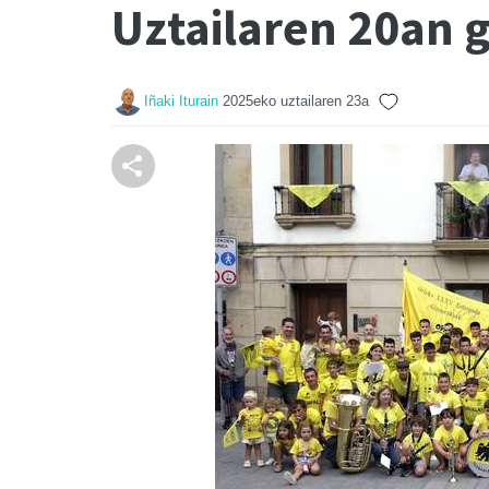
Uztailaren 20an 
Iñaki Iturain
2025eko uztailaren 23a