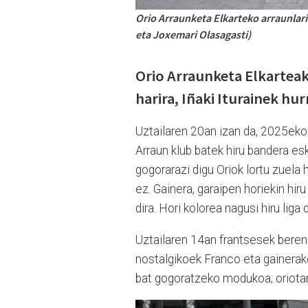
Orio Arraunketa Elkarteko arraunlari
eta Joxemari Olasagasti)
Orio Arraunketa Elkarteak
harira, Iñaki Iturainek hur
Uztailaren 20an izan da, 2025ekoa
Arraun klub batek hiru bandera esk
gogorarazi digu Oriok lortu zuela
ez. Gainera, garaipen horiekin hir
dira. Hori kolorea nagusi hiru lig
Uztailaren 14an frantsesek beren 
nostalgikoek Franco eta gainerak
bat gogoratzeko modukoa; oriotar