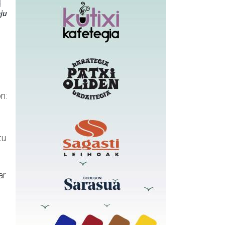
ju
n:
tu
ar