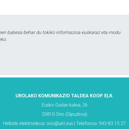
leen babesa behar du tokiko informazioa euskaraz eta modu
eko.
UROLAKO KOMUNIKAZIO TALDEA KOOP. ELK.
Eusko Gudari kalea, 26
20810 Orio (Gipuzkoa)
Helbide elektronikoa: orio@ukt.eus | Telefonoa: 943-83 15 27