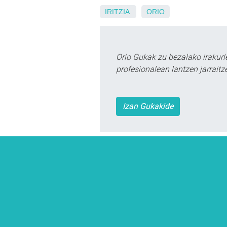
IRITZIA
ORIO
Orio Gukak zu bezalako irakur
profesionalean lantzen jarraitz
Izan Gukakide