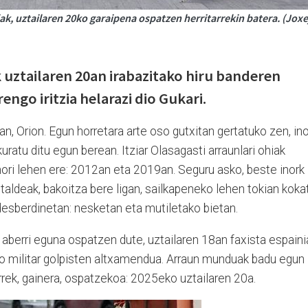
ak, uztailaren 20ko garaipena ospatzen herritarrekin batera. (Joxe
 uztailaren 20an irabazitako hiru banderen
rengo iritzia helarazi dio Gukari.
n, Orion. Egun horretara arte oso gutxitan gertatuko zen, ino
uratu ditu egun berean. Itziar Olasagasti arraunlari ohiak
 hori lehen ere: 2012an eta 2019an. Seguru asko, beste inork
u taldeak, bakoitza bere ligan, sailkapeneko lehen tokian koka
a desberdinetan: nesketan eta mutiletako bietan.
aberri eguna ospatzen dute, uztailaren 18an faxista espaini
o militar golpisten altxamendua. Arraun munduak badu egun
rek, gainera, ospatzekoa: 2025eko uztailaren 20a.