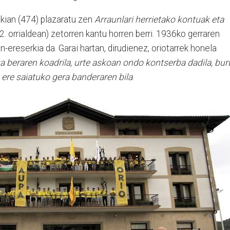
kian (474) plazaratu zen
Arraunlari herrietako kontuak eta
. orrialdean) zetorren kantu horren berri. 1936ko gerraren
n-ereserkia da. Garai hartan, dirudienez, oriotarrek honela
a beraren koadrila, urte askoan ondo kontserba dadila, bur
 ere saiatuko gera banderaren bila
.