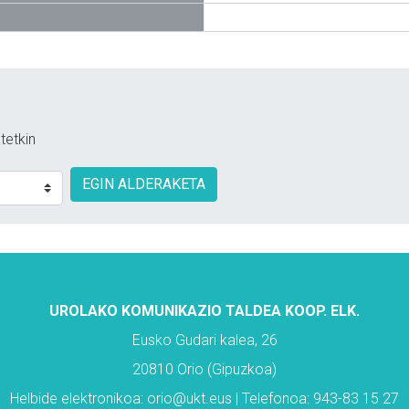
tetkin
EGIN ALDERAKETA
UROLAKO KOMUNIKAZIO TALDEA KOOP. ELK.
Eusko Gudari kalea, 26
20810 Orio (Gipuzkoa)
Helbide elektronikoa: orio@ukt.eus | Telefonoa: 943-83 15 27