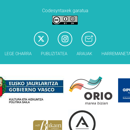
Codesyntaxek garatua
LEGE OHARRA
PUBLIZITATEA
ARAUAK
HARREMANET
Babesleak