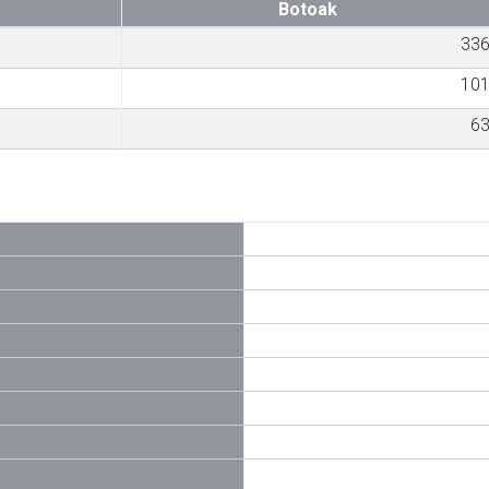
Botoak
33
10
6