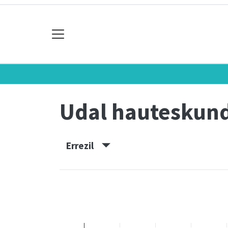
Udal hauteskun
Errezil