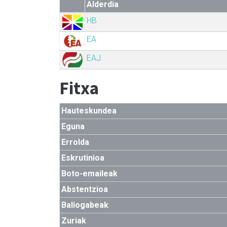
Alderdia
HB
EA
EAJ
Fitxa
Hauteskundea
Eguna
Errolda
Eskrutinioa
Boto-emaileak
Abstentzioa
Baliogabeak
Zuriak