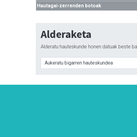
Hautagai-zerrenden botoak
Alderaketa
Alderatu hauteskunde honen datuak beste ba