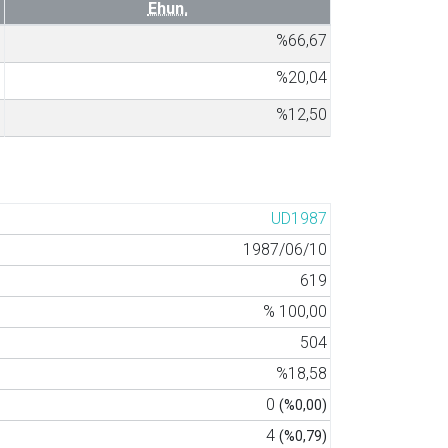
Ehun.
6
%66,67
1
%20,04
3
%12,50
UD1987
1987/06/10
619
% 100,00
504
%18,58
0
(%0,00)
4
(%0,79)