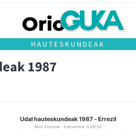
HAUTESKUNDEAK
deak 1987
Udal hauteskundeak 1987 - Errezil
Boto kopurua - Eskrutinioa: %100,00