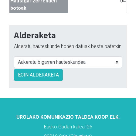
Hautagai-zerrenden
104
botoak
Alderaketa
Alderatu hauteskunde honen datuak beste batetkin
EGIN ALDERAKETA
UROLAKO KOMUNIKAZIO TALDEA KOOP. ELK.
Eusko Gudari kalea, 26