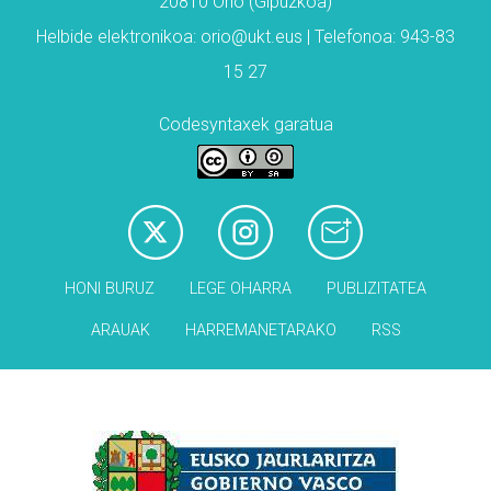
20810 Orio (Gipuzkoa)
Helbide elektronikoa: orio@ukt.eus | Telefonoa: 943-83
15 27
Codesyntaxek garatua
HONI BURUZ
LEGE OHARRA
PUBLIZITATEA
ARAUAK
HARREMANETARAKO
RSS
Babesleak