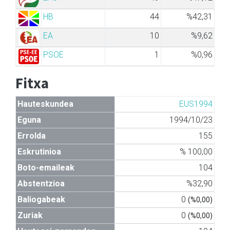
HB
44
%42,31
EA
10
%9,62
PSOE
1
%0,96
Fitxa
Hauteskundea
EUS1994
Eguna
1994/10/23
Errolda
155
Eskrutinioa
% 100,00
Boto-emaileak
104
Abstentzioa
%32,90
Baliogabeak
0
(%0,00)
Zuriak
0
(%0,00)