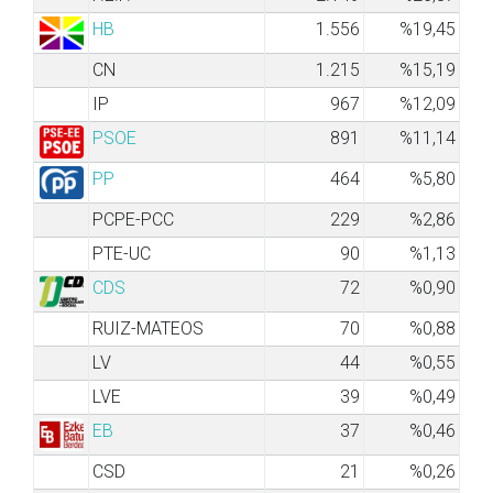
HB
1.556
%19,45
CN
1.215
%15,19
IP
967
%12,09
PSOE
891
%11,14
PP
464
%5,80
PCPE-PCC
229
%2,86
PTE-UC
90
%1,13
CDS
72
%0,90
RUIZ-MATEOS
70
%0,88
LV
44
%0,55
LVE
39
%0,49
EB
37
%0,46
CSD
21
%0,26