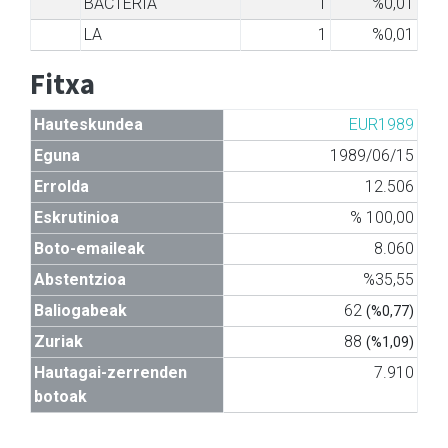
BACTERIA
1
%0,01
LA
1
%0,01
Fitxa
Hauteskundea
EUR1989
Eguna
1989/06/15
Errolda
12.506
Eskrutinioa
% 100,00
Boto-emaileak
8.060
Abstentzioa
%35,55
Baliogabeak
62
(%0,77)
Zuriak
88
(%1,09)
Hautagai-zerrenden
7.910
botoak