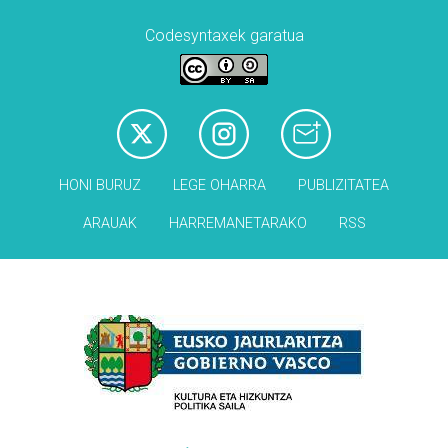
Codesyntaxek garatua
HONI BURUZ
LEGE OHARRA
PUBLIZITATEA
ARAUAK
HARREMANETARAKO
RSS
Babesleak