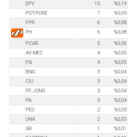
EPV
15
%0,19
PST-PORE
7
%0,09
FPR
6
%0,08
PH
6
%0,08
P.CAR.
5
%0,06
AV-MEC
4
%0,05
FN
4
%0,05
BNG
3
%0,04
CIU
3
%0,04
FE-JONS
3
%0,04
PA
3
%0,04
PED
2
%0,03
UNA
2
%0,03
AR
1
%0,01