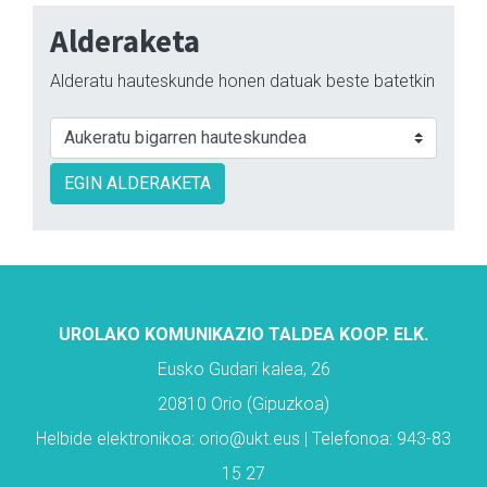
Alderaketa
Alderatu hauteskunde honen datuak beste batetkin
EGIN ALDERAKETA
UROLAKO KOMUNIKAZIO TALDEA KOOP. ELK.
Eusko Gudari kalea, 26
20810 Orio (Gipuzkoa)
Helbide elektronikoa: orio@ukt.eus | Telefonoa: 943-83
15 27