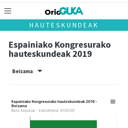
HAUTESKUNDEAK
Espainiako Kongresurako
hauteskundeak 2019
Beizama
Espainiako Kongresurako hauteskundeak 2019 -
Beizama
Boto kopurua - Eskrutinioa: %100,00