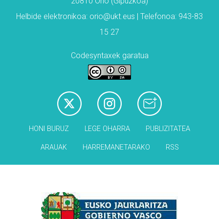
20810 Orio (Gipuzkoa)
Helbide elektronikoa: orio@ukt.eus | Telefonoa: 943-83
15 27
Codesyntaxek garatua
HONI BURUZ
LEGE OHARRA
PUBLIZITATEA
ARAUAK
HARREMANETARAKO
RSS
Babesleak