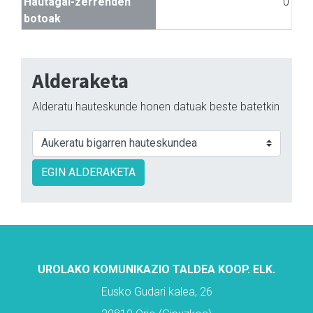
Hautagai-zerrenden
0
botoak
Alderaketa
Alderatu hauteskunde honen datuak beste batetkin
EGIN ALDERAKETA
UROLAKO KOMUNIKAZIO TALDEA KOOP. ELK.
Eusko Gudari kalea, 26