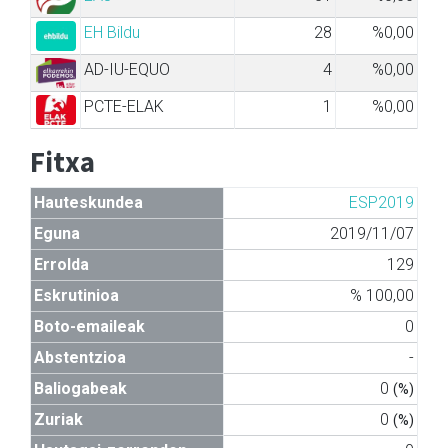
EH Bildu
28
%0,00
AD-IU-EQUO
4
%0,00
PCTE-ELAK
1
%0,00
Fitxa
Hauteskundea
ESP2019
Eguna
2019/11/07
Errolda
129
Eskrutinioa
% 100,00
Boto-emaileak
0
Abstentzioa
-
Baliogabeak
0
(%)
Zuriak
0
(%)