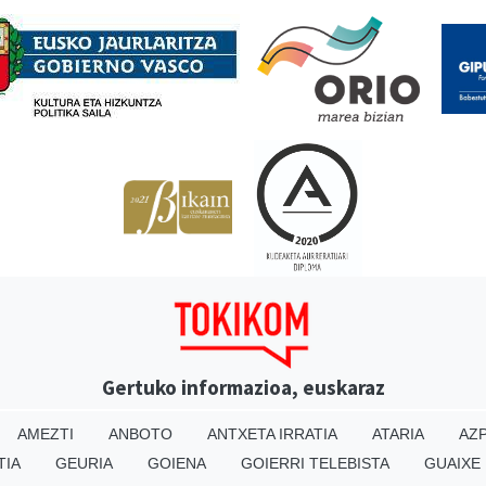
Babesleak
Gertuko informazioa, euskaraz
AMEZTI
ANBOTO
ANTXETA IRRATIA
ATARIA
AZP
TIA
GEURIA
GOIENA
GOIERRI TELEBISTA
GUAIXE