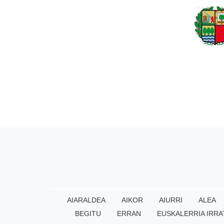
AIARALDEA
AIKOR
AIURRI
ALEA
BEGITU
ERRAN
EUSKALERRIA IRRA