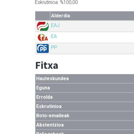
Eskrutinioa: %100,00
Alderdia
EAJ
EA
PP
Fitxa
Hauteskundea
Eguna
Errolda
Eskrutinioa
Boto-emaileak
Abstentzioa