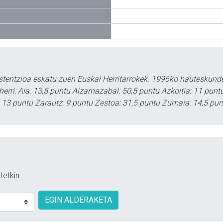
tentzioa eskatu zuen Euskal Herritarrokek. 1996ko hauteskundee
herri: Aia: 13,5 puntu Aizarnazabal: 50,5 puntu Azkoitia: 11 pun
o: 13 puntu Zarautz: 9 puntu Zestoa: 31,5 puntu Zumaia: 14,5 pun
tetkin
EGIN ALDERAKETA