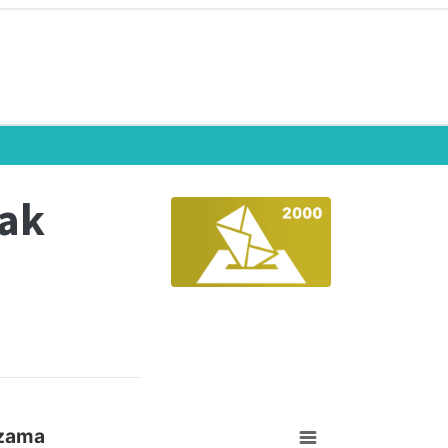
eak
izama