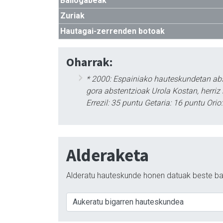
Baliogabeak
Zuriak
Hautagai-zerrenden botoak
Oharrak:
* 2000: Espainiako hauteskundetan abs
gora abstentzioak Urola Kostan, herriz 
Errezil: 35 puntu Getaria: 16 puntu Ori
Alderaketa
Alderatu hauteskunde honen datuak beste ba