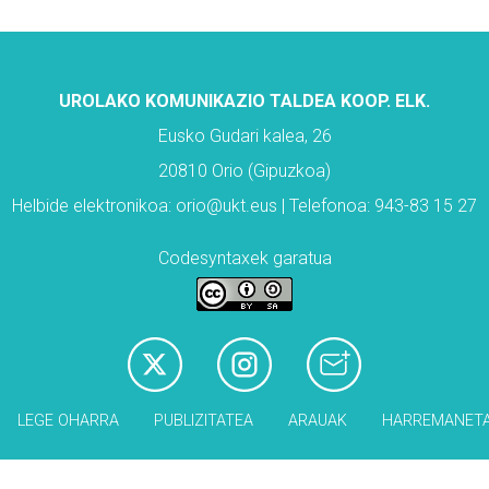
UROLAKO KOMUNIKAZIO TALDEA KOOP. ELK.
Eusko Gudari kalea, 26
20810 Orio (Gipuzkoa)
Helbide elektronikoa: orio@ukt.eus | Telefonoa: 943-83 15 27
Codesyntaxek garatua
LEGE OHARRA
PUBLIZITATEA
ARAUAK
HARREMANET