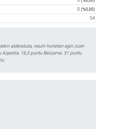
0
(%0,00)
0
(%0,00)
54
kin alderatuta, neurri honetan egin zuen
tu Azpeitia: 16,5 puntu Beizama: 31 puntu
tu