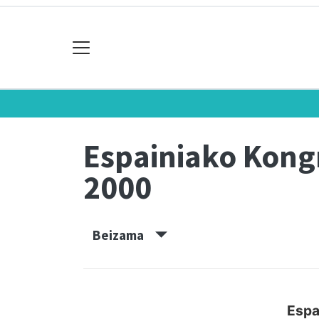
Espainiako Kon
2000
Beizama
Espa