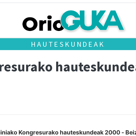
HAUTESKUNDEAK
gresurako hauteskund
iniako Kongresurako hauteskundeak 2000 - Be