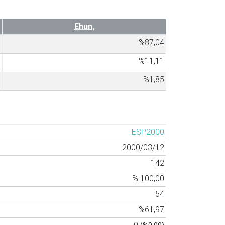
Ehun.
7
%87,04
6
%11,11
1
%1,85
ESP2000
2000/03/12
142
% 100,00
54
%61,97