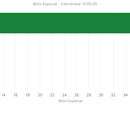
Boto kopurua - Eskrutinioa: %100,00
14
16
18
20
22
24
26
28
30
32
34
Boto kopurua