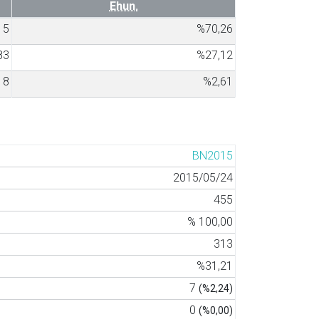
Ehun.
15
%70,26
83
%27,12
8
%2,61
BN2015
2015/05/24
455
% 100,00
313
%31,21
7
(%2,24)
0
(%0,00)