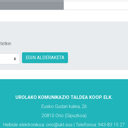
tetkin
EGIN ALDERAKETA
UROLAKO KOMUNIKAZIO TALDEA KOOP. ELK.
Eusko Gudari kalea, 26
20810 Orio (Gipuzkoa)
Helbide elektronikoa: orio@ukt.eus | Telefonoa: 943-83 15 27