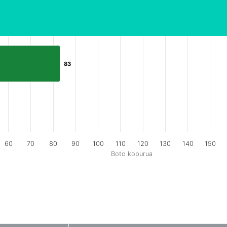
83
83
60
70
80
90
100
110
120
130
140
150
Boto kopurua