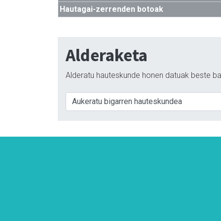
Hautagai-zerrenden botoak
Alderaketa
Alderatu hauteskunde honen datuak beste ba