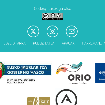
Codesyntaxek garatua
LEGE OHARRA
PUBLIZITATEA
ARAUAK
HARREMANET
Babesleak