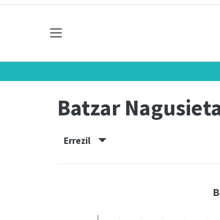
Batzar Nagusiet
Errezil
B