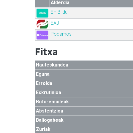
Alderdia
EH Bildu
EAJ
Podemos
Fitxa
Hauteskundea
Eguna
Errolda
Eskrutinioa
Boto-emaileak
Abstentzioa
Baliogabeak
Zuriak