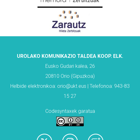
UROLAKO KOMUNIKAZIO TALDEA KOOP. ELK.
Eusko Gudari kalea, 26
20810 Orio (Gipuzkoa)
Helbide elektronikoa: orio@ukt.eus | Telefonoa: 943-83
15 27
Codesyntaxek garatua