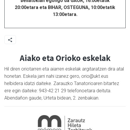
beilatokian egongo da GAUR, 16:00etatik
20:00etara eta BIHAR, OSTEGUNA, 10:00etatik
13:00etara.
Aiako eta Orioko eskelak
Hil diren oriotarren eta aiarren eskelak argitaratzen dira atal
honetan. Eskela jarri nahi izanez gero, orio@ukt.eus
helbidera idatzi daiteke. Zarauzko Tanatorioaren bitartez
ere egin daiteke: 943-42 21 29 telefonoetara deituta.
Abendañon gaude, Urteta bidean, 2. zenbakian.