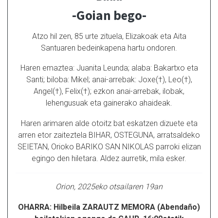
-Goian bego-
Atzo hil zen, 85 urte zituela, Elizakoak eta Aita
Santuaren bedeinkapena hartu ondoren.
Haren emaztea: Juanita Leunda; alaba: Bakartxo eta
Santi; biloba: Mikel; anai-arrebak: Joxe(†), Leo(†),
Angel(†), Felix(†); ezkon anai-arrebak, ilobak,
lehengusuak eta gainerako ahaideak.
Haren arimaren alde otoitz bat eskatzen dizuete eta
arren etor zaiteztela BIHAR, OSTEGUNA, arratsaldeko
SEIETAN, Orioko BARIKO SAN NIKOLAS parroki elizan
egingo den hiletara. Aldez aurretik, mila esker.
Orion, 2025eko otsailaren 19an
OHARRA: Hilbeila ZARAUTZ MEMORA (Abendaño)