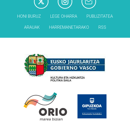
HONI BURUZ
LEGE OHARRA
PUBLIZITATEA
ARAUAK
HARREMANETARAKO
RSS
Babesleak