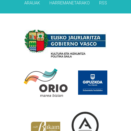
ARAUAK
HARREMANETARAKO
RSS
Babesleak