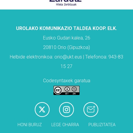
UROLAKO KOMUNIKAZIO TALDEA KOOP. ELK.
Eusko Gudari kalea, 26
20810 Orio (Gipuzkoa)
Helbide elektronikoa: orio@ukt.eus | Telefonoa: 943-83
15 27
Codesyntaxek garatua
HONI BURUZ
LEGE OHARRA
PUBLIZITATEA