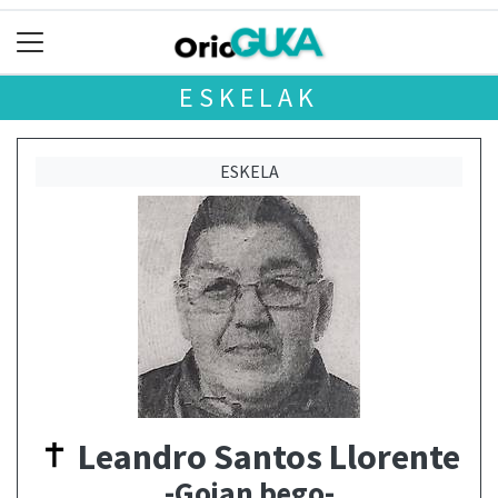
ESKELAK
ESKELA
Leandro Santos Llorente
-Goian bego-