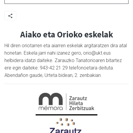
Aiako eta Orioko eskelak
Hil diren oriotarren eta aiarren eskelak argitaratzen dira atal
honetan. Eskela jarri nahi izanez gero, orio@ukt.eus
helbidera idatzi daiteke. Zarauzko Tanatorioaren bitartez
ere egin daiteke: 943-42 21 29 telefonoetara deituta.
Abendañon gaude, Urteta bidean, 2. zenbakian.