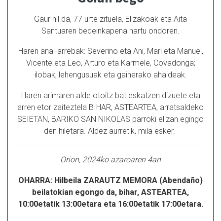
Gaur hil da, 77 urte zituela, Elizakoak eta Aita
Santuaren bedeinkapena hartu ondoren.
Haren anai-arrebak: Severino eta Ani, Mari eta Manuel,
Vicente eta Leo, Arturo eta Karmele, Covadonga;
ilobak, lehengusuak eta gainerako ahaideak.
Haren arimaren alde otoitz bat eskatzen dizuete eta
arren etor zaiteztela BIHAR, ASTEARTEA, arratsaldeko
SEIETAN, BARIKO SAN NIKOLAS parroki elizan egingo
den hiletara. Aldez aurretik, mila esker.
Orion, 2024ko azaroaren 4an
OHARRA: Hilbeila ZARAUTZ MEMORA (Abendaño)
beilatokian egongo da, bihar, ASTEARTEA,
10:00etatik 13:00etara eta 16:00etatik 17:00etara.