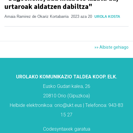
urtaroak aldatzen dabiltza"
Amaia Ramirez de Okariz Kortabarria
2023 aza 20
UROLA KOSTA
»» Albiste gehiago
UROLAKO KOMUNIKAZIO TALDEA KOOP. ELK.
Eusko Gudari kalea, 26
20810 Orio (Gipuzkoa)
Helbide elektronikoa: orio@ukt.eus | Telefonoa: 943-83
15 27
Codesyntaxek garatua