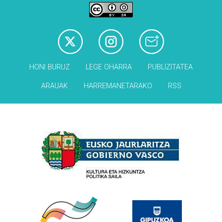
HONI BURUZ
LEGE OHARRA
PUBLIZITATEA
ARAUAK
HARREMANETARAKO
RSS
Babesleak