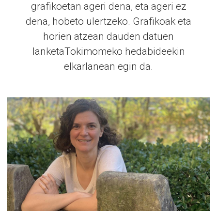
grafikoetan ageri dena, eta ageri ez
dena, hobeto ulertzeko. Grafikoak eta
horien atzean dauden datuen
lanketaTokimomeko hedabideekin
elkarlanean egin da.