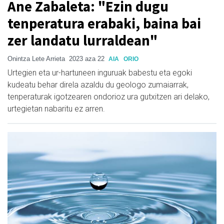
Ane Zabaleta: "Ezin dugu
tenperatura erabaki, baina bai
zer landatu lurraldean"
Onintza Lete Arrieta
2023 aza 22
AIA
ORIO
Urtegien eta ur-hartuneen inguruak babestu eta egoki
kudeatu behar direla azaldu du geologo zumaiarrak,
tenperaturak igotzearen ondorioz ura gutxitzen ari delako,
urtegietan nabaritu ez arren.