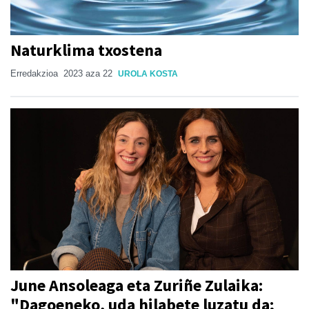
Naturklima txostena
Erredakzioa
2023 aza 22
UROLA KOSTA
June Ansoleaga eta Zuriñe Zulaika:
"Dagoeneko, uda hilabete luzatu da;