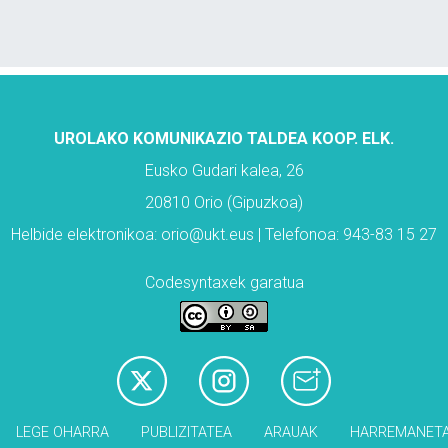
UROLAKO KOMUNIKAZIO TALDEA KOOP. ELK.
Eusko Gudari kalea, 26
20810 Orio (Gipuzkoa)
Helbide elektronikoa: orio@ukt.eus | Telefonoa: 943-83 15 27
Codesyntaxek garatua
LEGE OHARRA
PUBLIZITATEA
ARAUAK
HARREMANET