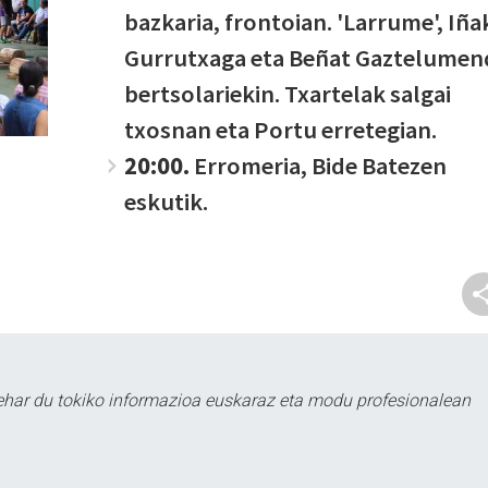
bazkaria, frontoian. 'Larrume', Iña
Gurrutxaga eta Beñat Gaztelumen
bertsolariekin. Txartelak salgai
txosnan eta Portu erretegian.
20:00.
Erromeria, Bide Batezen
eskutik.
ehar du tokiko informazioa euskaraz eta modu profesionalean