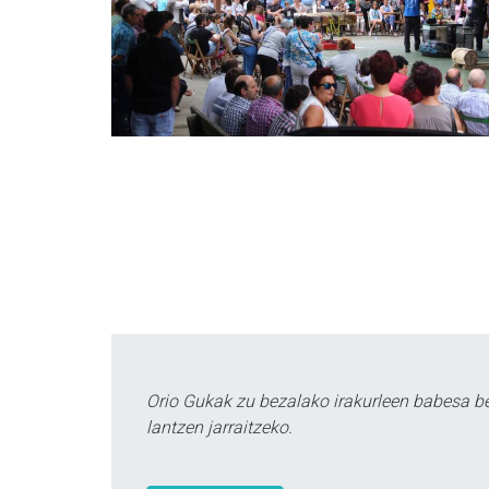
Orio Gukak zu bezalako irakurleen babesa b
lantzen jarraitzeko.