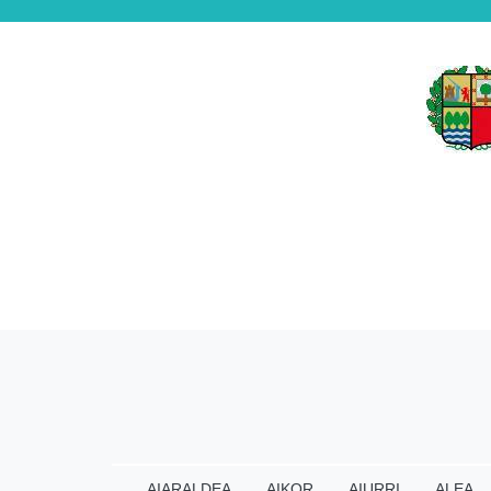
AIARALDEA
AIKOR
AIURRI
ALEA