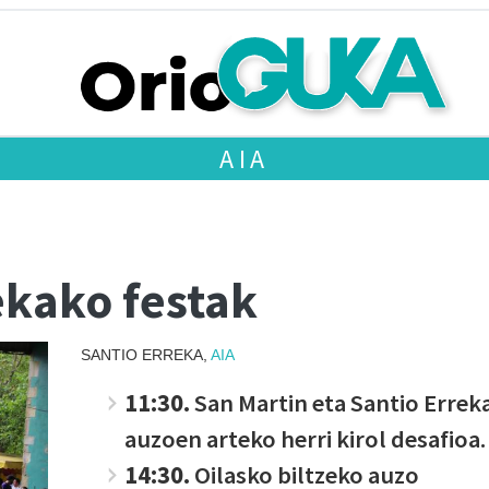
AIA
ekako festak
SANTIO ERREKA,
AIA
11:30.
San Martin eta Santio Errek
auzoen arteko herri kirol desafioa
14:30.
Oilasko biltzeko auzo