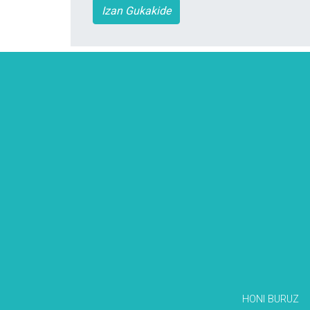
Izan Gukakide
HONI BURUZ