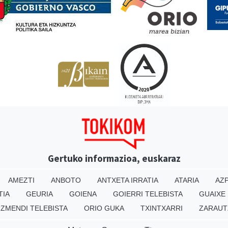
Gertuko informazioa, euskaraz
AMEZTI
ANBOTO
ANTXETA IRRATIA
ATARIA
AZP
TIA
GEURIA
GOIENA
GOIERRI TELEBISTA
GUAIXE
IZMENDI TELEBISTA
ORIO GUKA
TXINTXARRI
ZARAUT