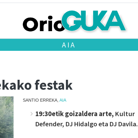
AIA
ekako festak
SANTIO ERREKA,
AIA
19:30etik goizaldera arte,
Kultur
Defender, DJ Hidalgo eta DJ Davila