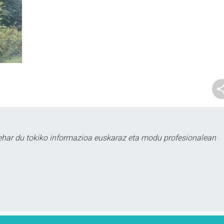
ehar du tokiko informazioa euskaraz eta modu profesionalean