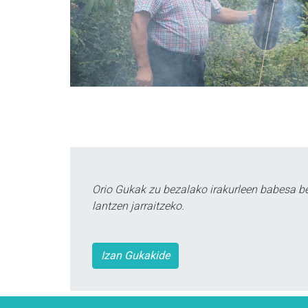
Orio Gukak zu bezalako irakurleen babesa b
lantzen jarraitzeko.
Izan Gukakide