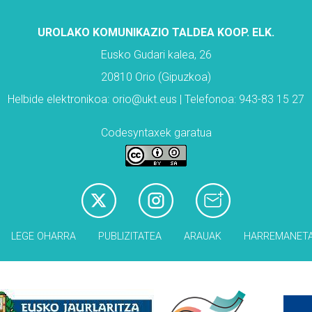
UROLAKO KOMUNIKAZIO TALDEA KOOP. ELK.
Eusko Gudari kalea, 26
20810 Orio (Gipuzkoa)
Helbide elektronikoa: orio@ukt.eus | Telefonoa: 943-83 15 27
Codesyntaxek garatua
LEGE OHARRA
PUBLIZITATEA
ARAUAK
HARREMANET
Babesleak