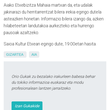
Aiako Etxebizitza Mahaia martxan da, eta udalak
jakinarazi du herritarrentzat bilera irekia egingo dutela
asteazken honetan. Informazio bilera izango da, azken
hilabeteetan landutakoa aurkezteko eta hurrengo
pausoak azaltzeko.
Saioa Kultur Etxean egingo dute, 19:00etan hasita.
GIZARTEA
AIA
Orio Gukak zu bezalako irakurleen babesa behar
du tokiko informazioa euskaraz eta modu
profesionalean lantzen jarraitzeko.
Izan Gukakide