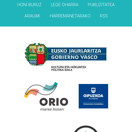
HONI BURUZ
LEGE OHARRA
PUBLIZITATEA
ARAUAK
HARREMANETARAKO
RSS
Babesleak