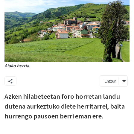
Aiako herria.
Entzun
Azken hilabeteetan foro horretan landu
dutena aurkeztuko diete herritarrei, baita
hurrengo pausoen berri eman ere.