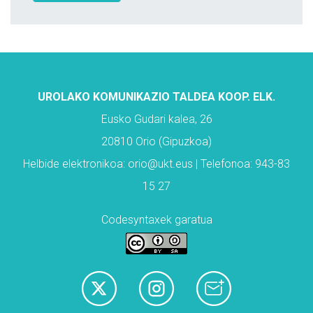
UROLAKO KOMUNIKAZIO TALDEA KOOP. ELK.
Eusko Gudari kalea, 26
20810 Orio (Gipuzkoa)
Helbide elektronikoa: orio@ukt.eus | Telefonoa: 943-83
15 27
Codesyntaxek garatua