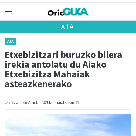
AIA
AIA
Etxebizitzari buruzko bilera
irekia antolatu du Aiako
Etxebizitza Mahaiak
asteazkenerako
Onintza Lete Arrieta
2026ko maiatzaren 11