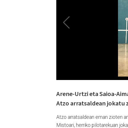
Arene-Urtzi eta Saioa-Aim
Atzo arratsaldean jokatu z
Atzo arratsaldean eman zioten am
Mistoari, herriko pilotarekuan jok