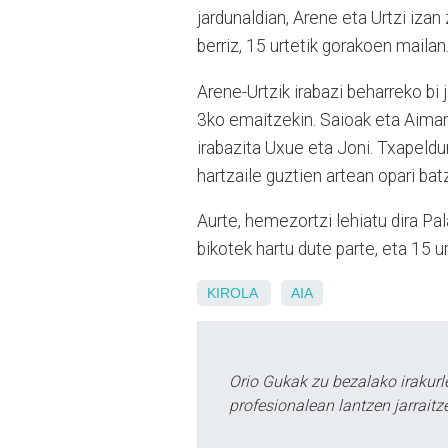
jardunaldian, Arene eta Urtzi izan
berriz, 15 urtetik gorakoen mailan
Arene-Urtzik irabazi beharreko bi 
3ko emaitzekin. Saioak eta Aimarr
irabazita Uxue eta Joni. Txapeldu
hartzaile guztien artean opari bat
Aurte, hemezortzi lehiatu dira Pa
bikotek hartu dute parte, eta 15 u
KIROLA
AIA
Orio Gukak zu bezalako irakur
profesionalean lantzen jarraitz