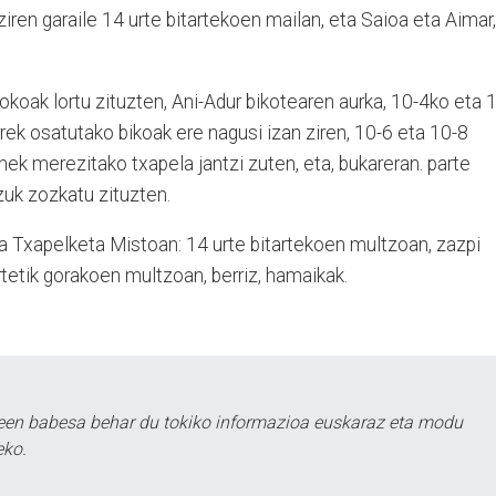
 ziren garaile 14 urte bitartekoen mailan, eta Saioa eta Aimar,
.
jokoak lortu zituzten, Ani-Adur bikotearen aurka, 10-4ko eta 
ek osatutako bikoak ere nagusi izan ziren, 10-6 eta 10-8
nek merezitako txapela jantzi zuten, eta, bukareran. parte
zuk zozkatu zituzten.
la Txapelketa Mistoan: 14 urte bitartekoen multzoan, zazpi
rtetik gorakoen multzoan, berriz, hamaikak.
leen babesa behar du tokiko informazioa euskaraz eta modu
eko.