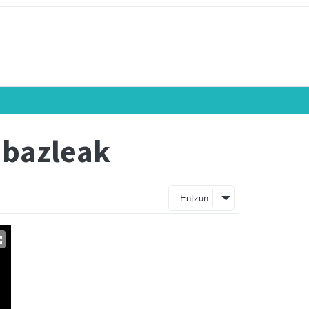
abazleak
Entzun