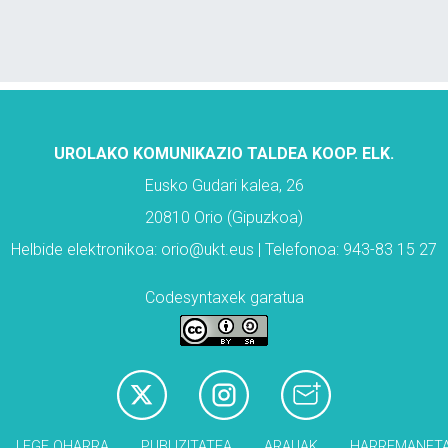
UROLAKO KOMUNIKAZIO TALDEA KOOP. ELK.
Eusko Gudari kalea, 26
20810 Orio (Gipuzkoa)
Helbide elektronikoa: orio@ukt.eus | Telefonoa: 943-83 15 27
Codesyntaxek garatua
LEGE OHARRA
PUBLIZITATEA
ARAUAK
HARREMANET