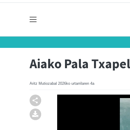
Aiako Pala Txapel
Aritz Mutiozabal
2026ko urtarrilaren 4a