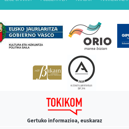
Babesleak
Gertuko informazioa, euskaraz