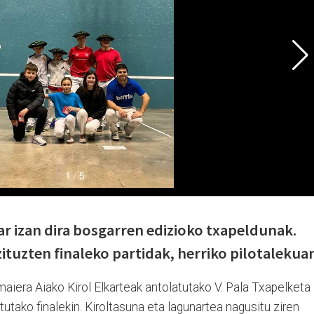
ar izan dira bosgarren edizioko txapeldunak.
ituzten finaleko partidak, herriko pilotalekua
aiera Aiako Kirol Elkarteak antolatutako V. Pala Txapelketa
atutako finalekin. Kiroltasuna eta lagunartea nagusitu ziren