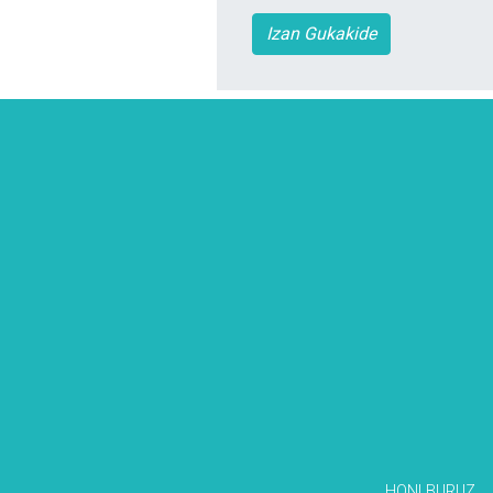
Izan Gukakide
HONI BURUZ