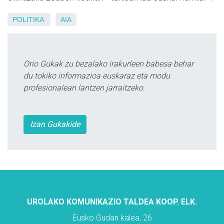
POLITIKA
AIA
Orio Gukak zu bezalako irakurleen babesa behar
du tokiko informazioa euskaraz eta modu
profesionalean lantzen jarraitzeko.
Izan Gukakide
UROLAKO KOMUNIKAZIO TALDEA KOOP. ELK.
Eusko Gudari kalea, 26