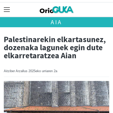
AIA
Palestinarekin elkartasunez,
dozenaka lagunek egin dute
elkarretaratzea Aian
Aitziber Arzallus
2025eko urriaren 2a