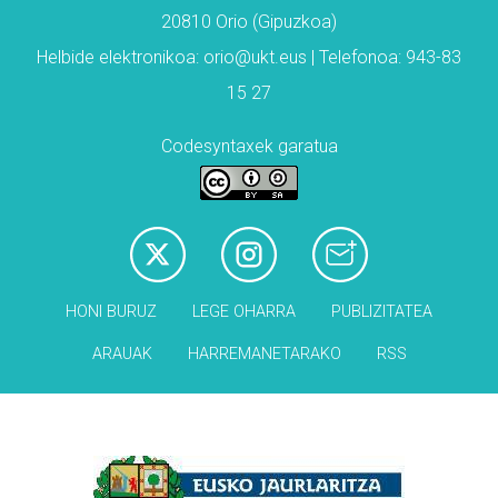
20810 Orio (Gipuzkoa)
Helbide elektronikoa: orio@ukt.eus | Telefonoa: 943-83
15 27
Codesyntaxek garatua
HONI BURUZ
LEGE OHARRA
PUBLIZITATEA
ARAUAK
HARREMANETARAKO
RSS
Babesleak