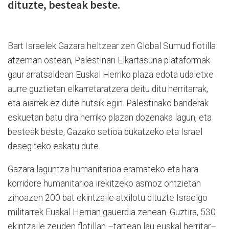
dituzte, besteak beste.
Bart Israelek Gazara heltzear zen Global Sumud flotilla
atzeman ostean, Palestinari Elkartasuna plataformak
gaur arratsaldean Euskal Herriko plaza edota udaletxe
aurre guztietan elkarretaratzera deitu ditu herritarrak,
eta aiarrek ez dute hutsik egin. Palestinako banderak
eskuetan batu dira herriko plazan dozenaka lagun, eta
besteak beste, Gazako setioa bukatzeko eta Israel
desegiteko eskatu dute.
Gazara laguntza humanitarioa eramateko eta hara
korridore humanitarioa irekitzeko asmoz ontzietan
zihoazen 200 bat ekintzaile atxilotu dituzte Israelgo
militarrek Euskal Herrian gauerdia zenean. Guztira, 530
ekintzaile zeuden flotillan –tartean lau euskal herritar–.