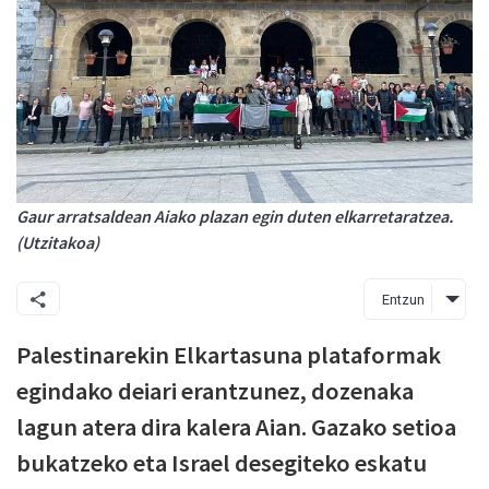
Gaur arratsaldean Aiako plazan egin duten elkarretaratzea.
(Utzitakoa)
Entzun
Palestinarekin Elkartasuna plataformak
egindako deiari erantzunez, dozenaka
lagun atera dira kalera Aian. Gazako setioa
bukatzeko eta Israel desegiteko eskatu