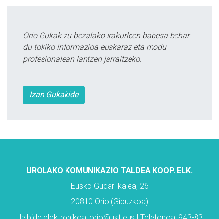
Orio Gukak zu bezalako irakurleen babesa behar
du tokiko informazioa euskaraz eta modu
profesionalean lantzen jarraitzeko.
Izan Gukakide
UROLAKO KOMUNIKAZIO TALDEA KOOP. ELK.
Eusko Gudari kalea, 26
20810 Orio (Gipuzkoa)
Helbide elektronikoa: orio@ukt.eus | Telefonoa: 943-83