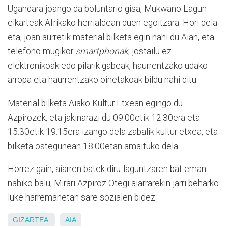
Ugandara joango da boluntario gisa, Mukwano Lagun
elkarteak Afrikako herrialdean duen egoitzara. Hori dela-
eta, joan aurretik material bilketa egin nahi du Aian, eta
telefono mugikor
smartphonak
, jostailu ez
elektronikoak edo pilarik gabeak, haurrentzako udako
arropa eta haurrentzako oinetakoak bildu nahi ditu.
Material bilketa Aiako Kultur Etxean egingo du
Azpirozek, eta jakinarazi du 09:00etik 12:30era eta
15:30etik 19:15era izango dela zabalik kultur etxea, eta
bilketa ostegunean 18:00etan amaituko dela.
Horrez gain, aiarren batek diru-laguntzaren bat eman
nahiko balu, Mirari Azpiroz Otegi aiarrarekin jarri beharko
luke harremanetan sare sozialen bidez.
GIZARTEA
AIA