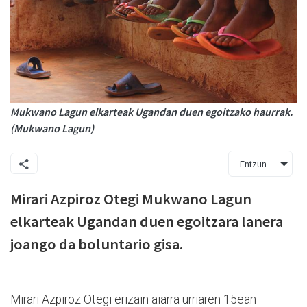
Mukwano Lagun elkarteak Ugandan duen egoitzako haurrak.
(Mukwano Lagun)
Entzun
Mirari Azpiroz Otegi Mukwano Lagun
elkarteak Ugandan duen egoitzara lanera
joango da boluntario gisa.
Mirari Azpiroz Otegi erizain aiarra urriaren 15ean