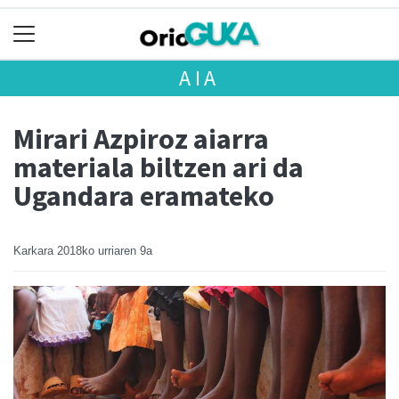
AIA
Mirari Azpiroz aiarra
materiala biltzen ari da
Ugandara eramateko
Karkara
2018ko urriaren 9a