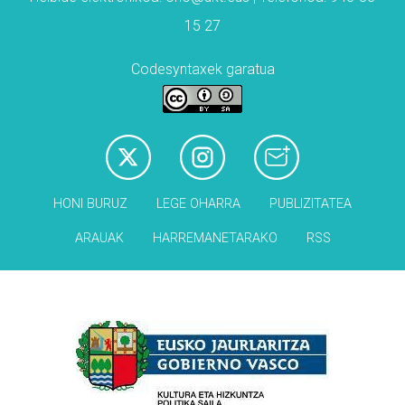
15 27
Codesyntaxek garatua
HONI BURUZ
LEGE OHARRA
PUBLIZITATEA
ARAUAK
HARREMANETARAKO
RSS
Babesleak