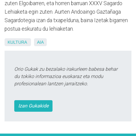
zuten Elgoibarren, eta horren barruan XXXV Sagardo
Lehiaketa egin zuten. Aurten Andoaingo Gaztañaga
Sagardotegia izan da txapelduna, baina Izetak bigarren
postua eskuratu du lehiaketan.
KULTURA
AIA
Orio Gukak zu bezalako irakurleen babesa behar
du tokiko informazioa euskaraz eta modu
profesionalean lantzen jarraitzeko.
Izan Gukakide