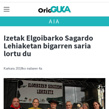
AIA
Izetak Elgoibarko Sagardo
Lehiaketan bigarren saria
lortu du
Karkara
2018ko irailaren 4a