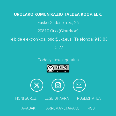
UROLAKO KOMUNIKAZIO TALDEA KOOP. ELK.
Eusko Gudari kalea, 26
20810 Orio (Gipuzkoa)
Helbide elektronikoa: orio@ukt.eus | Telefonoa: 943-83
15 27
Codesyntaxek garatua
HONI BURUZ
LEGE OHARRA
PUBLIZITATEA
ARAUAK
HARREMANETARAKO
RSS