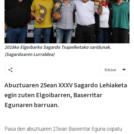
2018ko Elgoibarko Sagardo Txapelketako saridunak.
(Sagardoaren Lurraldea)
Entzun
Abuztuaren 25ean XXXV Sagardo Lehiaketa
egin zuten Elgoibarren, Baserritar
Egunaren barruan.
Pasa den abuztuaren 25ean Baserritar Eguna ospatu