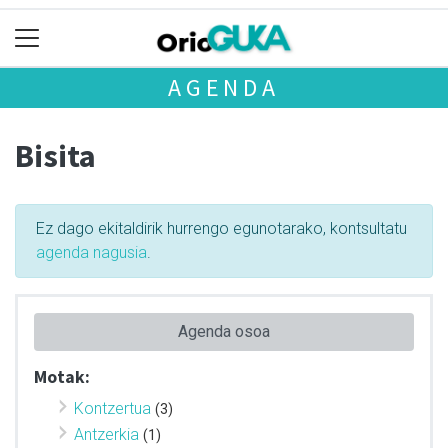
AGENDA
Bisita
Ez dago ekitaldirik hurrengo egunotarako, kontsultatu
agenda nagusia
.
Agenda osoa
Motak:
Kontzertua
(3)
Antzerkia
(1)