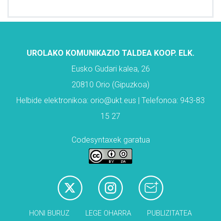
UROLAKO KOMUNIKAZIO TALDEA KOOP. ELK.
Eusko Gudari kalea, 26
20810 Orio (Gipuzkoa)
Helbide elektronikoa: orio@ukt.eus | Telefonoa: 943-83
15 27
Codesyntaxek garatua
HONI BURUZ
LEGE OHARRA
PUBLIZITATEA