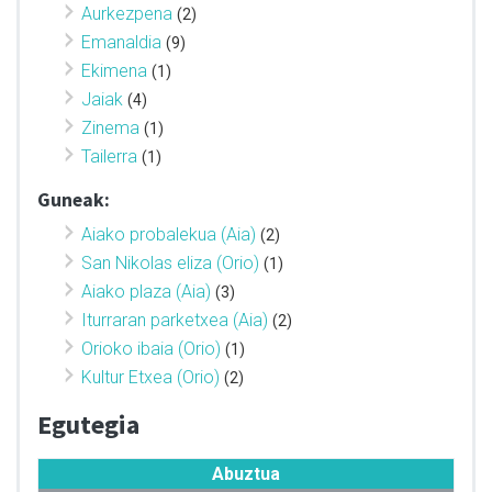
Aurkezpena
(2)
Emanaldia
(9)
Ekimena
(1)
Jaiak
(4)
Zinema
(1)
Tailerra
(1)
Guneak:
Aiako probalekua (Aia)
(2)
San Nikolas eliza (Orio)
(1)
Aiako plaza (Aia)
(3)
Iturraran parketxea (Aia)
(2)
Orioko ibaia (Orio)
(1)
Kultur Etxea (Orio)
(2)
Egutegia
Abuztua