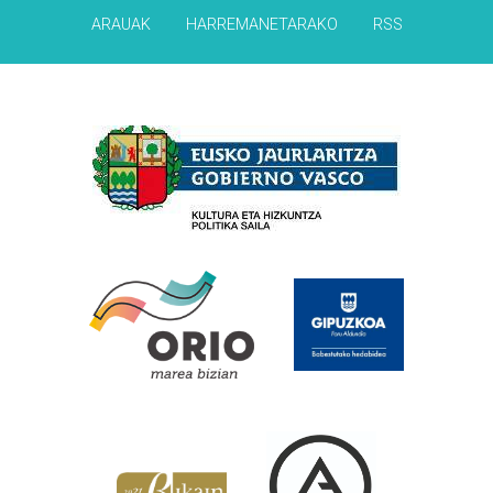
ARAUAK
HARREMANETARAKO
RSS
Babesleak