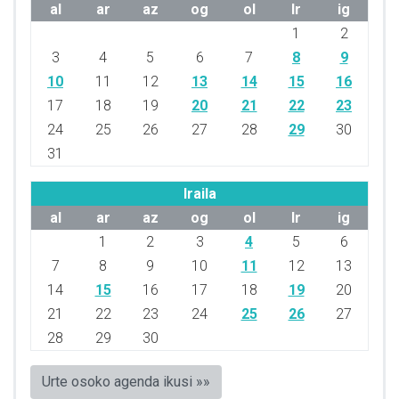
al
ar
az
og
ol
lr
ig
1
2
3
4
5
6
7
8
9
10
11
12
13
14
15
16
17
18
19
20
21
22
23
24
25
26
27
28
29
30
31
Iraila
al
ar
az
og
ol
lr
ig
1
2
3
4
5
6
7
8
9
10
11
12
13
14
15
16
17
18
19
20
21
22
23
24
25
26
27
28
29
30
Urte osoko agenda ikusi »»