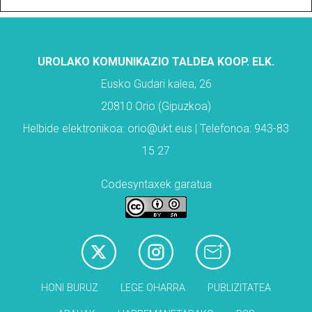
UROLAKO KOMUNIKAZIO TALDEA KOOP. ELK.
Eusko Gudari kalea, 26
20810 Orio (Gipuzkoa)
Helbide elektronikoa: orio@ukt.eus | Telefonoa: 943-83
15 27
Codesyntaxek garatua
HONI BURUZ
LEGE OHARRA
PUBLIZITATEA