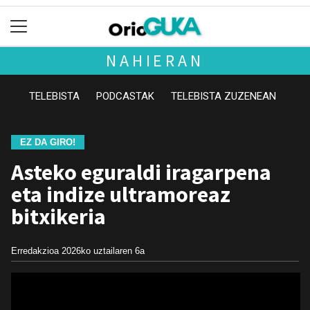
NAHIERAN
TELEBISTA
PODCASTAK
TELEBISTA ZUZENEAN
EZ DA GIRO!
Asteko eguraldi iragarpena
eta indize ultramoreaz
bitxikeria
Erredakzioa
2026ko uztailaren 6a