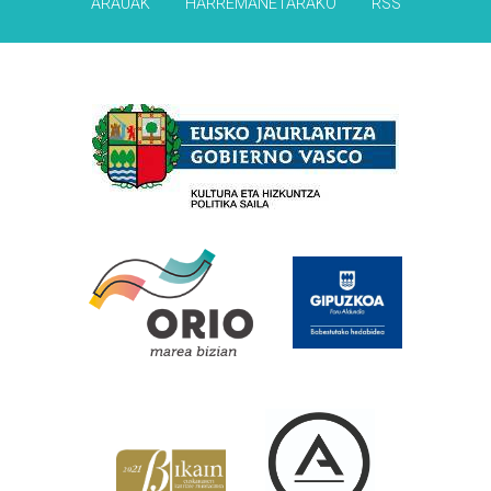
ARAUAK
HARREMANETARAKO
RSS
Babesleak