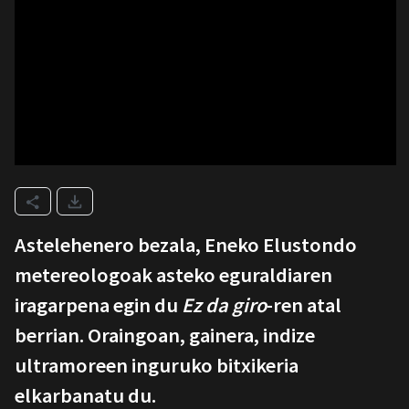
Astelehenero bezala, Eneko Elustondo
metereologoak asteko eguraldiaren
iragarpena egin du
Ez da giro
-ren atal
berrian. Oraingoan, gainera, indize
ultramoreen inguruko bitxikeria
elkarbanatu du.