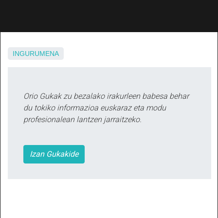
INGURUMENA
Orio Gukak zu bezalako irakurleen babesa behar
du tokiko informazioa euskaraz eta modu
profesionalean lantzen jarraitzeko.
Izan Gukakide