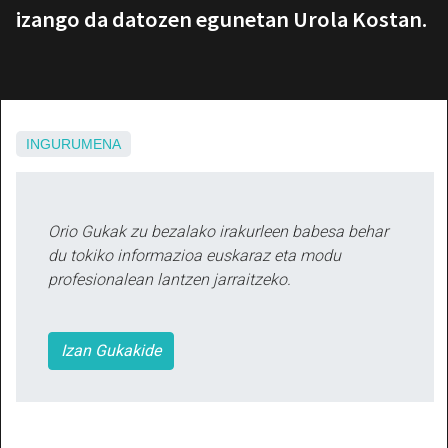
izango da datozen egunetan Urola Kostan.
INGURUMENA
Orio Gukak zu bezalako irakurleen babesa behar
du tokiko informazioa euskaraz eta modu
profesionalean lantzen jarraitzeko.
Izan Gukakide