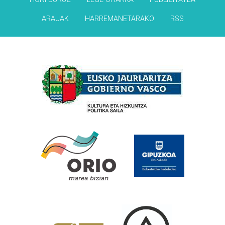
ARAUAK
HARREMANETARAKO
RSS
Babesleak