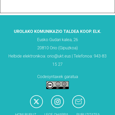
UROLAKO KOMUNIKAZIO TALDEA KOOP. ELK.
Eusko Gudari kalea, 26
20810 Orio (Gipuzkoa)
Helbide elektronikoa: orio@ukt.eus | Telefonoa: 943-83
15 27
Codesyntaxek garatua
HONI BURUZ
LEGE OHARRA
PUBLIZITATEA