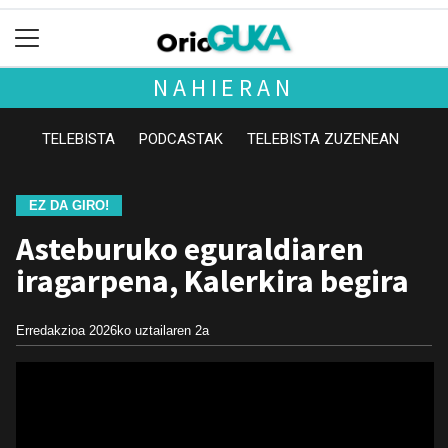
NAHIERAN
TELEBISTA
PODCASTAK
TELEBISTA ZUZENEAN
EZ DA GIRO!
Asteburuko eguraldiaren
iragarpena, Kalerkira begira
Erredakzioa
2026ko uztailaren 2a