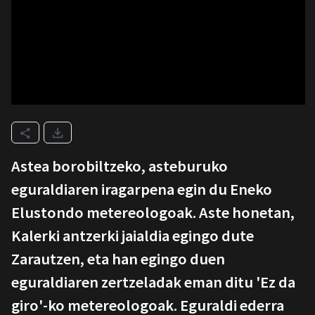
Astea borobiltzeko, asteburuko
eguraldiaren iragarpena egin du Eneko
Elustondo metereologoak. Aste honetan,
Kalerki antzerki jaialdia egingo dute
Zarautzen, eta han egingo duen
eguraldiaren zertzeladak eman ditu 'Ez da
giro'-ko metereologoak. Eguraldi ederra