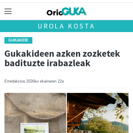
UROLA KOSTA
GUKAKIDE
Gukakideen azken zozketek
badituzte irabazleak
Erredakzioa
2026ko ekainaren 22a