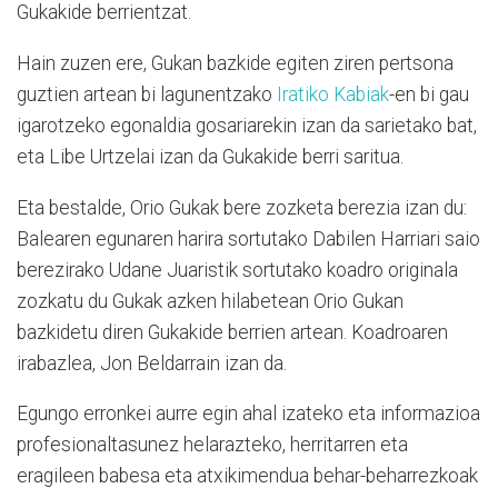
Gukakide berrientzat.
Hain zuzen ere, Gukan bazkide egiten ziren pertsona
guztien artean bi lagunentzako
Iratiko Kabiak
-en bi gau
igarotzeko egonaldia gosariarekin izan da sarietako bat,
eta Libe Urtzelai izan da Gukakide berri saritua.
Eta bestalde, Orio Gukak bere zozketa berezia izan du:
Balearen egunaren harira sortutako Dabilen Harriari saio
berezirako Udane Juaristik sortutako koadro originala
zozkatu du Gukak azken hilabetean Orio Gukan
bazkidetu diren Gukakide berrien artean. Koadroaren
irabazlea, Jon Beldarrain izan da.
Egungo erronkei aurre egin ahal izateko eta informazioa
profesionaltasunez helarazteko, herritarren eta
eragileen babesa eta atxikimendua behar-beharrezkoak