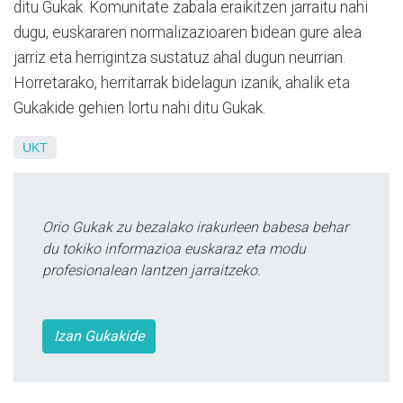
ditu Gukak. Komunitate zabala eraikitzen jarraitu nahi
dugu, euskararen normalizazioaren bidean gure alea
jarriz eta herrigintza sustatuz ahal dugun neurrian.
Horretarako, herritarrak bidelagun izanik, ahalik eta
Gukakide gehien lortu nahi ditu Gukak.
UKT
Orio Gukak zu bezalako irakurleen babesa behar
du tokiko informazioa euskaraz eta modu
profesionalean lantzen jarraitzeko.
Izan Gukakide