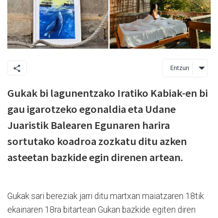
Entzun
Gukak bi lagunentzako Iratiko Kabiak-en bi
gau igarotzeko egonaldia eta Udane
Juaristik Balearen Egunaren harira
sortutako koadroa zozkatu ditu azken
asteetan bazkide egin direnen artean.
Gukak sari bereziak jarri ditu martxan maiatzaren 18tik
ekainaren 18ra bitartean Gukan bazkide egiten diren