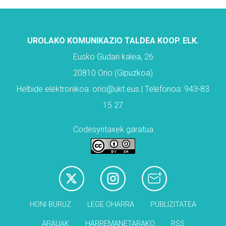
UROLAKO KOMUNIKAZIO TALDEA KOOP. ELK.
Eusko Gudari kalea, 26
20810 Orio (Gipuzkoa)
Helbide elektronikoa: orio@ukt.eus | Telefonoa: 943-83
15 27
Codesyntaxek garatua
HONI BURUZ
LEGE OHARRA
PUBLIZITATEA
ARAUAK
HARREMANETARAKO
RSS