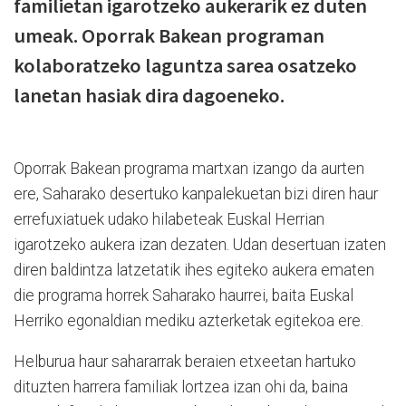
familietan igarotzeko aukerarik ez duten
umeak. Oporrak Bakean programan
kolaboratzeko laguntza sarea osatzeko
lanetan hasiak dira dagoeneko.
Oporrak Bakean programa martxan izango da aurten
ere, Saharako desertuko kanpalekuetan bizi diren haur
errefuxiatuek udako hilabeteak Euskal Herrian
igarotzeko aukera izan dezaten. Udan desertuan izaten
diren baldintza latzetatik ihes egiteko aukera ematen
die programa horrek Saharako haurrei, baita Euskal
Herriko egonaldian mediku azterketak egitekoa ere.
Helburua haur sahararrak beraien etxeetan hartuko
dituzten harrera familiak lortzea izan ohi da, baina