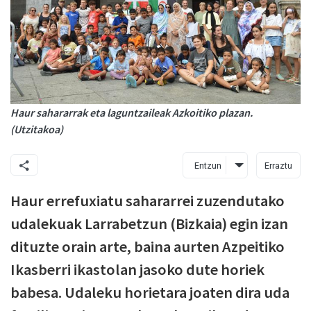
Haur sahararrak eta laguntzaileak Azkoitiko plazan.
(Utzitakoa)
Entzun
Erraztu
Haur errefuxiatu sahararrei zuzendutako
udalekuak Larrabetzun (Bizkaia) egin izan
dituzte orain arte, baina aurten Azpeitiko
Ikasberri ikastolan jasoko dute horiek
babesa. Udaleku horietara joaten dira uda