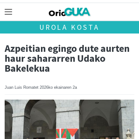
UROLA KOSTA
Azpeitian egingo dute aurten
haur sahararren Udako
Bakelekua
Juan Luis Romatet
2026ko ekainaren 2a