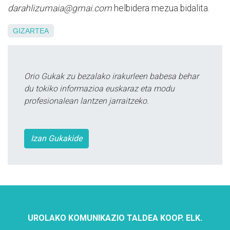
darahlizumaia@gmai.com
helbidera mezua bidalita.
GIZARTEA
Orio Gukak zu bezalako irakurleen babesa behar
du tokiko informazioa euskaraz eta modu
profesionalean lantzen jarraitzeko.
Izan Gukakide
UROLAKO KOMUNIKAZIO TALDEA KOOP. ELK.