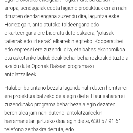
arropa, sendagaiak edota higiene produktuak eman nahi
dituzten dendariengana zuzendu dira, laguntza eske.
Horrez gain, antolatutako taldeengana edo
elkarteengana ere bideratu dute eskaera, "jolasak,
tailerrak edo irteerak" elkarrekin egiteko. Kooperatibei
edo enpresei ere zuzendu dira, eta babes ekonomikoa
eta askotariko baliabideak behar-beharrezkoak dituztela
azaldu dute Oporrak Bakean programako
antolatzaileek.
Halaber, boluntario bezala lagundu nahi duten herritarrei
ere proiektura batzeko deia egin diete. Haur sahararrei
zuzendutako programa behar bezala egin dezaten
beren alea jarri nahi dutenei antolatzaileekin
harremanetan jartzeko deia egin diete, 638 57 91 61
telefono zenbakira deituta, edo