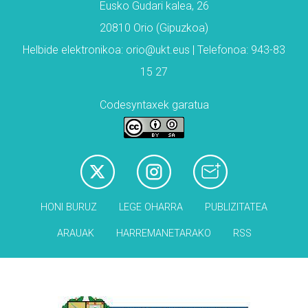
Eusko Gudari kalea, 26
20810 Orio (Gipuzkoa)
Helbide elektronikoa: orio@ukt.eus | Telefonoa: 943-83
15 27
Codesyntaxek garatua
HONI BURUZ
LEGE OHARRA
PUBLIZITATEA
ARAUAK
HARREMANETARAKO
RSS
Babesleak