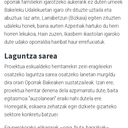
oporrak familiekin igarotzeko aukerarik ez duten umeek
Bakeleku Udalekuetan igaro ohi dituzte uztaila eta
abuztua. Iaz arte, Larrabetzun (Bizkaia) egiten zituzten
udaleku horiek, baina aurten Azpeitiak hartuko du herri
horren lekukoa, Hain zuzen, Ikasberri ikastolan igaroko
dute udako oporraldia hainbat haur errefuxiatuk.
Laguntza sarea
Proiektua eskualdeko herritarrekin zein eragileekin
osatzeko laguntza sarea osatzeko lanetan murgildu
dira orain Oporrak Bakeaken sustatzaileak. Izan ere,
proiektua herritar denena dela azpimarratu dute, baita
egitasmoa "auzolanean" eraiki nahi dutela ere.
Horregatik, eskaera zehatzak egin dizkiete gizarteko
sektore konkretu batzuei.
Egunerokorako elikagaiak –ogia, fruta, barazkiak–,