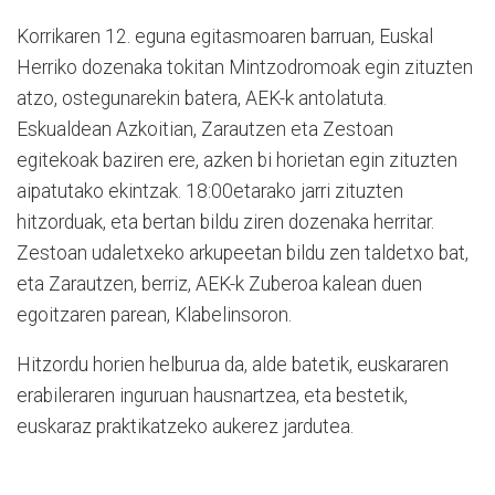
Korrikaren 12. eguna egitasmoaren barruan, Euskal
Herriko dozenaka tokitan Mintzodromoak egin zituzten
atzo, ostegunarekin batera, AEK-k antolatuta.
Eskualdean Azkoitian, Zarautzen eta Zestoan
egitekoak baziren ere, azken bi horietan egin zituzten
aipatutako ekintzak. 18:00etarako jarri zituzten
hitzorduak, eta bertan bildu ziren dozenaka herritar.
Zestoan udaletxeko arkupeetan bildu zen taldetxo bat,
eta Zarautzen, berriz, AEK-k Zuberoa kalean duen
egoitzaren parean, Klabelinsoron.
Hitzordu horien helburua da, alde batetik, euskararen
erabileraren inguruan hausnartzea, eta bestetik,
euskaraz praktikatzeko aukerez jardutea.