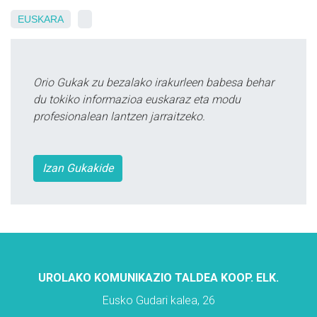
EUSKARA
Orio Gukak zu bezalako irakurleen babesa behar
du tokiko informazioa euskaraz eta modu
profesionalean lantzen jarraitzeko.
Izan Gukakide
UROLAKO KOMUNIKAZIO TALDEA KOOP. ELK.
Eusko Gudari kalea, 26