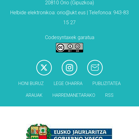
20810 Orio (Gipuzkoa)
Helbide elektronikoa: orio@ukt.eus | Telefonoa: 943-83
15 27
Codesyntaxek garatua
HONI BURUZ
LEGE OHARRA
PUBLIZITATEA
ARAUAK
HARREMANETARAKO
RSS
Babesleak