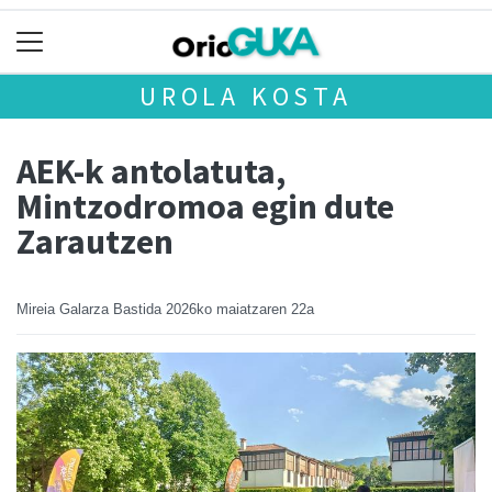
UROLA KOSTA
AEK-k antolatuta,
Mintzodromoa egin dute
Zarautzen
Mireia Galarza Bastida
2026ko maiatzaren 22a