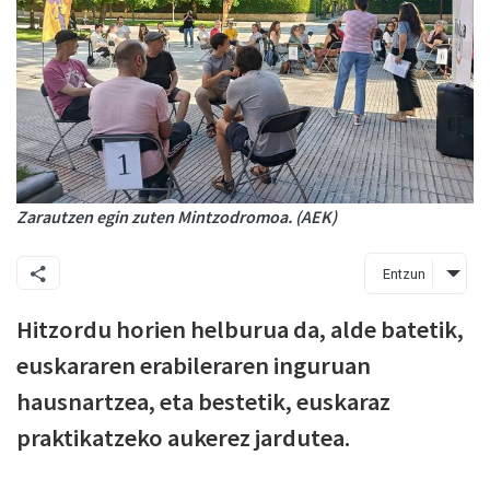
Zarautzen egin zuten Mintzodromoa. (AEK)
Entzun
Hitzordu horien helburua da, alde batetik,
euskararen erabileraren inguruan
hausnartzea, eta bestetik, euskaraz
praktikatzeko aukerez jardutea.