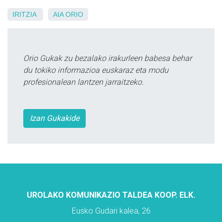
IRITZIA
AIA
ORIO
Orio Gukak zu bezalako irakurleen babesa behar
du tokiko informazioa euskaraz eta modu
profesionalean lantzen jarraitzeko.
Izan Gukakide
UROLAKO KOMUNIKAZIO TALDEA KOOP. ELK.
Eusko Gudari kalea, 26