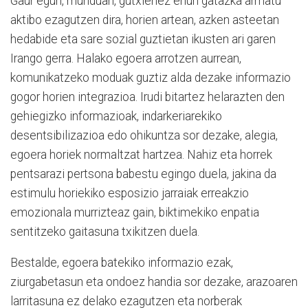
Gaur egun, munduan, gutxienez ehun gatazka armatu
aktibo ezagutzen dira, horien artean, azken asteetan
hedabide eta sare sozial guztietan ikusten ari garen
Irango gerra. Halako egoera arrotzen aurrean,
komunikatzeko moduak guztiz alda dezake informazio
gogor horien integrazioa. Irudi bitartez helarazten den
gehiegizko informazioak, indarkeriarekiko
desentsibilizazioa edo ohikuntza sor dezake, alegia,
egoera horiek normaltzat hartzea. Nahiz eta horrek
pentsarazi pertsona babestu egingo duela, jakina da
estimulu horiekiko esposizio jarraiak erreakzio
emozionala murrizteaz gain, biktimekiko enpatia
sentitzeko gaitasuna txikitzen duela.
Bestalde, egoera batekiko informazio ezak,
ziurgabetasun eta ondoez handia sor dezake, arazoaren
larritasuna ez delako ezagutzen eta norberak