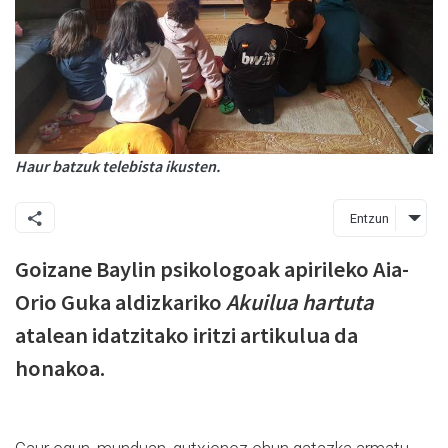
Haur batzuk telebista ikusten.
Entzun
Goizane Baylin psikologoak apirileko Aia-
Orio Guka aldizkariko
Akuilua hartuta
atalean idatzitako iritzi artikulua da
honakoa.