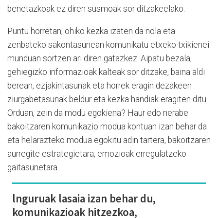
benetazkoak ez diren susmoak sor ditzakeelako.
Puntu horretan, ohiko kezka izaten da nola eta
zenbateko sakontasunean komunikatu etxeko txikienei
munduan sortzen ari diren gatazkez. Aipatu bezala,
gehiegizko informazioak kalteak sor ditzake, baina aldi
berean, ezjakintasunak eta horrek eragin dezakeen
ziurgabetasunak beldur eta kezka handiak eragiten ditu.
Orduan, zein da modu egokiena? Haur edo nerabe
bakoitzaren komunikazio modua kontuan izan behar da
eta helarazteko modua egokitu adin tartera, bakoitzaren
aurregite estrategietara, emozioak erregulatzeko
gaitasunetara...
lnguruak lasaia izan behar du,
komunikazioak hitzezkoa,