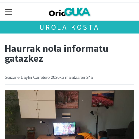
UROLA KOSTA
Haurrak nola informatu
gatazkez
Goizane Baylin Carretero
2026ko maiatzaren 24a