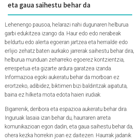
eta gaua saihestu behar da
Lehenengo pausoa, helarazi nahi dugunaren helburua
garbi edukitzea izango da. Haur edo edo nerabeak
beldurtu edo alerta egoeran jartzea eta herrialde edo
erlijio zehatz baten aurkako jarrerak saihestu behar dira,
helburua munduan zeharreko egoerez kontzientzia,
errespetua eta gizarte ardura garatzea izanda.
Informazioa egoki aukeratu behar da morboan ez
erortzeko, adibidez, biktimen bizi baldintzak aipatuta,
baina ez hilketa mota edota haien irudiak.
Bigarrenik, denbora eta espazioa aukeratu behar dira.
Inguruak lasaia izan behar du, haurraren arreta
komunikazioan egon dadin, eta gaua saihestu behar da,
ohera kezka horrekin joan ez daitezen. Haurrak jadanik