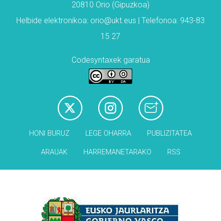
20810 Orio (Gipuzkoa)
Helbide elektronikoa: orio@ukt.eus | Telefonoa: 943-83
15 27
Codesyntaxek garatua
HONI BURUZ
LEGE OHARRA
PUBLIZITATEA
ARAUAK
HARREMANETARAKO
RSS
Babesleak