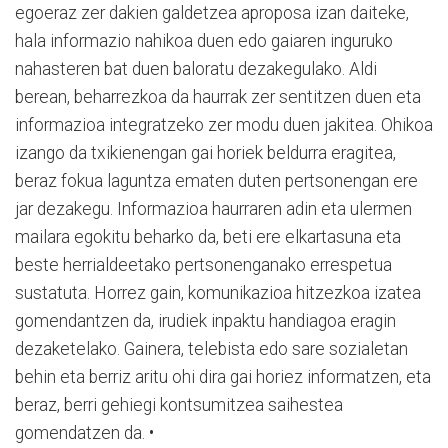
egoeraz zer dakien galdetzea aproposa izan daiteke,
hala informazio nahikoa duen edo gaiaren inguruko
nahasteren bat duen baloratu dezakegulako. Aldi
berean, beharrezkoa da haurrak zer sentitzen duen eta
informazioa integratzeko zer modu duen jakitea. Ohikoa
izango da txikienengan gai horiek beldurra eragitea,
beraz fokua laguntza ematen duten pertsonengan ere
jar dezakegu. Informazioa haurraren adin eta ulermen
mailara egokitu beharko da, beti ere elkartasuna eta
beste herrialdeetako pertsonenganako errespetua
sustatuta. Horrez gain, komunikazioa hitzezkoa izatea
gomendantzen da, irudiek inpaktu handiagoa eragin
dezaketelako. Gainera, telebista edo sare sozialetan
behin eta berriz aritu ohi dira gai horiez informatzen, eta
beraz, berri gehiegi kontsumitzea saihestea
gomendatzen da. •