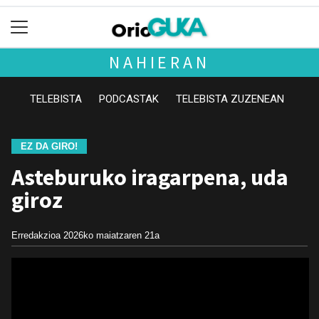
NAHIERAN
TELEBISTA
PODCASTAK
TELEBISTA ZUZENEAN
EZ DA GIRO!
Asteburuko iragarpena, uda
giroz
Erredakzioa
2026ko maiatzaren 21a