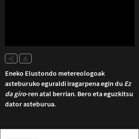
Eneko Elustondo metereologoak
asteburuko eguraldi iragarpena egin du
Ez
da giro
-ren atal berrian. Bero eta eguzkitsu
dator asteburua.