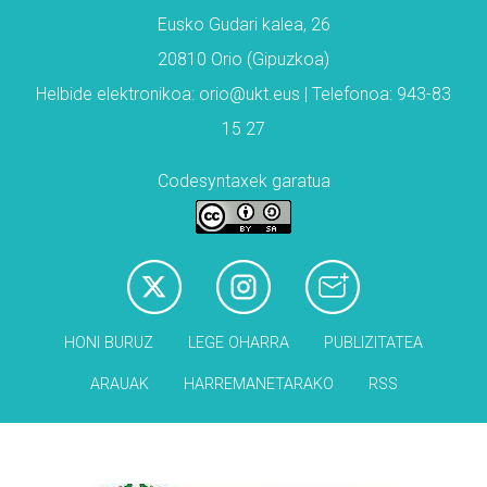
Eusko Gudari kalea, 26
20810 Orio (Gipuzkoa)
Helbide elektronikoa: orio@ukt.eus | Telefonoa: 943-83
15 27
Codesyntaxek garatua
HONI BURUZ
LEGE OHARRA
PUBLIZITATEA
ARAUAK
HARREMANETARAKO
RSS
Babesleak