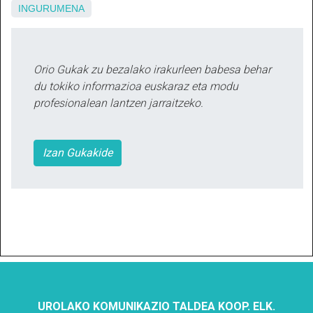
INGURUMENA
Orio Gukak zu bezalako irakurleen babesa behar
du tokiko informazioa euskaraz eta modu
profesionalean lantzen jarraitzeko.
Izan Gukakide
UROLAKO KOMUNIKAZIO TALDEA KOOP. ELK.