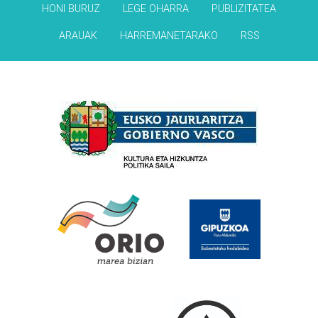
HONI BURUZ
LEGE OHARRA
PUBLIZITATEA
ARAUAK
HARREMANETARAKO
RSS
Babesleak