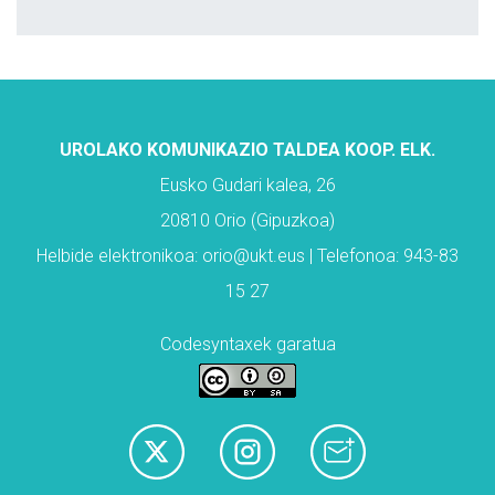
UROLAKO KOMUNIKAZIO TALDEA KOOP. ELK.
Eusko Gudari kalea, 26
20810 Orio (Gipuzkoa)
Helbide elektronikoa: orio@ukt.eus | Telefonoa: 943-83
15 27
Codesyntaxek garatua