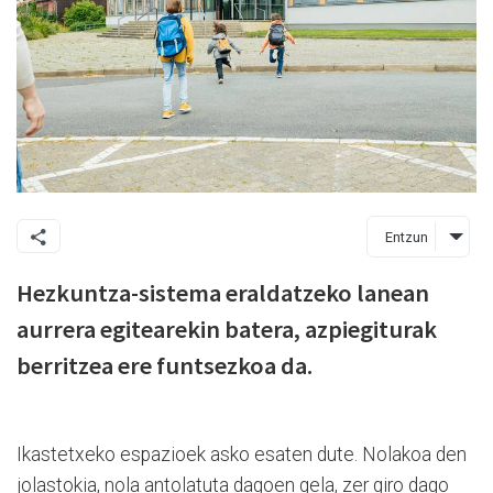
Entzun
Hezkuntza-sistema eraldatzeko lanean
aurrera egitearekin batera, azpiegiturak
berritzea ere funtsezkoa da.
Ikastetxeko espazioek asko esaten dute. Nolakoa den
jolastokia, nola antolatuta dagoen gela, zer giro dago