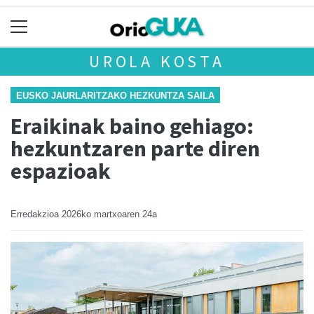
UROLA KOSTA
EUSKO JAURLARITZAKO HEZKUNTZA SAILA
Eraikinak baino gehiago:
hezkuntzaren parte diren
espazioak
Erredakzioa
2026ko martxoaren 24a