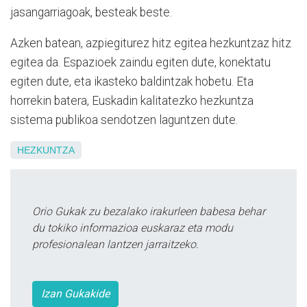
jasangarriagoak, besteak beste.
Azken batean, azpiegiturez hitz egitea hezkuntzaz hitz
egitea da. Espazioek zaindu egiten dute, konektatu
egiten dute, eta ikasteko baldintzak hobetu. Eta
horrekin batera, Euskadin kalitatezko hezkuntza
sistema publikoa sendotzen laguntzen dute.
HEZKUNTZA
Orio Gukak zu bezalako irakurleen babesa behar
du tokiko informazioa euskaraz eta modu
profesionalean lantzen jarraitzeko.
Izan Gukakide