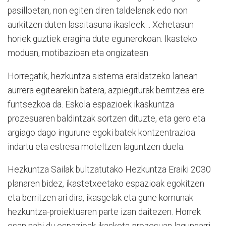
pasilloetan, non egiten diren taldelanak edo non
aurkitzen duten lasaitasuna ikasleek… Xehetasun
horiek guztiek eragina dute egunerokoan. Ikasteko
moduan, motibazioan eta ongizatean.
Horregatik, hezkuntza sistema eraldatzeko lanean
aurrera egitearekin batera, azpiegiturak berritzea ere
funtsezkoa da. Eskola espazioek ikaskuntza
prozesuaren baldintzak sortzen dituzte, eta gero eta
argiago dago ingurune egoki batek kontzentrazioa
indartu eta estresa moteltzen laguntzen duela.
Hezkuntza Sailak bultzatutako Hezkuntza Eraiki 2030
planaren bidez, ikastetxeetako espazioak egokitzen
eta berritzen ari dira, ikasgelak eta gune komunak
hezkuntza-proiektuaren parte izan daitezen. Horrek