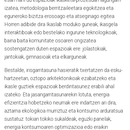
esan nahi du espazioak ikasketa-prozesuan lagungarri
izatea, metodologia berritzaileetara egokitzea eta
eguneroko bizitza erosoago eta atseginago egitea.
Horren adibide dira Ikaslab moduko guneak, ikasgela
interaktiboak edo bestelako ingurune teknologikoak,
baina baita komunitate osoaren ongizatea
sostengatzen duten espazioak ere: jolastokiak,
jantokiak, gimnasioak eta elkarguneak.
Bestalde, irisgarritasuna hasieratik txertatzen da esku-
hartzeetan, oztopo arkitektonikoak ezabatzeko eta
ikasle guztiek espazioak berdintasunez erabili ahal
izateko. Eta jasangarritasunarekin lotuta, energia
efizientzia hobetzeko neurriak ere indartzen ari dira,
aztarna ekologikoa murriztuz eta kontsumo arduratsua
sustatuz: tokian tokiko sukaldeak, eguzki panelak,
energia kontsumoaren optimizazioa edo eraikin