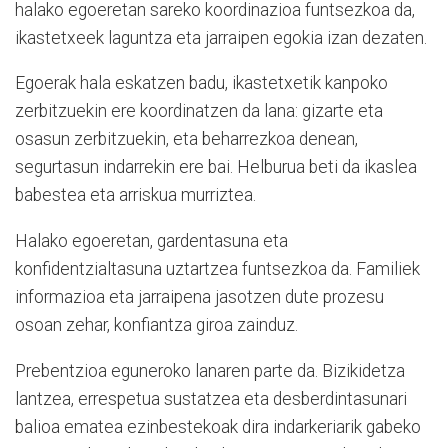
halako egoeretan sareko koordinazioa funtsezkoa da,
ikastetxeek laguntza eta jarraipen egokia izan dezaten.
Egoerak hala eskatzen badu, ikastetxetik kanpoko
zerbitzuekin ere koordinatzen da lana: gizarte eta
osasun zerbitzuekin, eta beharrezkoa denean,
segurtasun indarrekin ere bai. Helburua beti da ikaslea
babestea eta arriskua murriztea.
Halako egoeretan, gardentasuna eta
konfidentzialtasuna uztartzea funtsezkoa da. Familiek
informazioa eta jarraipena jasotzen dute prozesu
osoan zehar, konfiantza giroa zainduz.
Prebentzioa eguneroko lanaren parte da. Bizikidetza
lantzea, errespetua sustatzea eta desberdintasunari
balioa ematea ezinbestekoak dira indarkeriarik gabeko