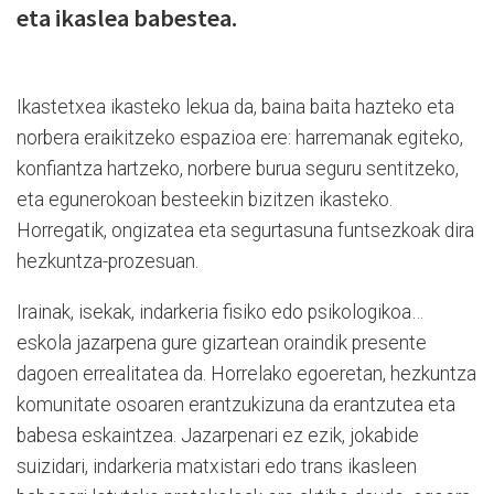
eta ikaslea babestea.
Ikastetxea ikasteko lekua da, baina baita hazteko eta
norbera eraikitzeko espazioa ere: harremanak egiteko,
konfiantza hartzeko, norbere burua seguru sentitzeko,
eta egunerokoan besteekin bizitzen ikasteko.
Horregatik, ongizatea eta segurtasuna funtsezkoak dira
hezkuntza-prozesuan.
Irainak, isekak, indarkeria fisiko edo psikologikoa…
eskola jazarpena gure gizartean oraindik presente
dagoen errealitatea da. Horrelako egoeretan, hezkuntza
komunitate osoaren erantzukizuna da erantzutea eta
babesa eskaintzea. Jazarpenari ez ezik, jokabide
suizidari, indarkeria matxistari edo trans ikasleen