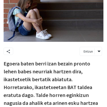
Entzun
Egoera baten berri izan bezain pronto
lehen babes neurriak hartzen dira,
ikastetxetik bertatik abiatuta.
Horretarako, ikastetxeetan BAT taldea
eratuta dago. Talde horren eginkizun
nagusia da ahalik eta arinen esku hartzea